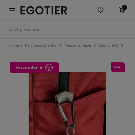
×
Egotier-app
Download app
Betere prijzen in de app!
Home
Relatiegeschenken
Tassen & reizen
Egotier 94246
W45
Verzonden in