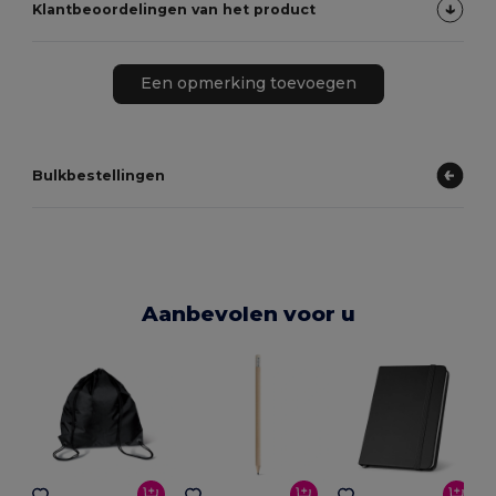
Klantbeoordelingen van het product
Een opmerking toevoegen
Bulkbestellingen
Aanbevolen voor u
E