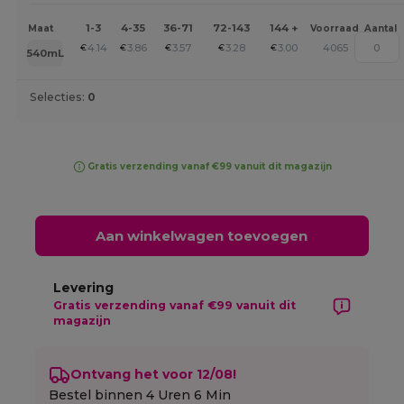
1-3
4-35
36-71
72-143
144 +
Maat
Voorraad
Aantal
4.14
3.86
3.57
3.28
3.00
4065
€
€
€
€
€
540mL
Selecties:
0
Gratis verzending vanaf €99 vanuit dit magazijn
Aan winkelwagen toevoegen
Levering
Gratis verzending vanaf €99 vanuit dit
magazijn
Ontvang het voor 12/08!
Bestel binnen
4 Uren 6 Min