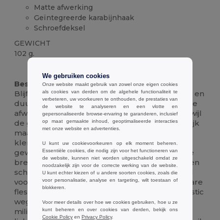
Matte afwerking
Geïntegreerde karabijnhaak
Schroefdeksel
GEWICHT
102 g.
Ruime voorraad
We gebruiken cookies
Beschrijving :
Onze website maakt gebruik van zowel onze eigen cookies
als cookies van derden om de algehele functionaliteit te
Blijf gehydrateerd onderweg met deze slanke en
verbeteren, uw voorkeuren te onthouden, de prestaties van
duurzame
aluminium
fles van 540 ml. De matte
de website te analyseren en een vlotte en
afwerking voegt een vleugje verfijning toe, terwijl
gepersonaliseerde browse-ervaring te garanderen, inclusief
op maat gemaakte inhoud, geoptimaliseerde interacties
de geïntegreerde karabijnhaak het gemakkelijk
met onze website en advertenties.
maakt om hem aan je tas, rugzak of riemlus te
klemmen. Perfect voor wandelen, fietsen of
U kunt uw cookievoorkeuren op elk moment beheren.
Essentiële cookies, die nodig zijn voor het functioneren van
gewoon om de hele dag fris te blijven. Door de
de website, kunnen niet worden uitgeschakeld omdat ze
brede mondopening is hij makkelijk te vullen en
noodzakelijk zijn voor de correcte werking van de website.
schoon te maken, en de stevige schroefdeksel
U kunt echter kiezen of u andere soorten cookies, zoals die
voor personalisatie, analyse en targeting, wilt toestaan of
voorkomt morsen en lekken. Deze herbruikbare
blokkeren.
fles is een
milieuvriendelijk
alternatief voor plastic
wegwerpflessen en helpt je de impact op het
Voor meer details over hoe we cookies gebruiken, hoe u ze
kunt beheren en over cookies van derden, bekijk ons
milieu te verminderen. De duurzame en
Cookie Policy
en
Privacy Policy
.