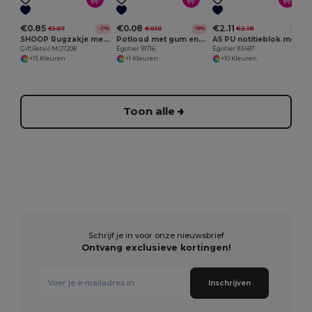
€0.85
€0.08
€2.11
€1.07
€0.10
€2.18
-21%
-18%
-3%
SHOOP Rugzakje met koord
Potlood met gum en hardheid HB
A5 PU notitieblok met blanco pagina's
GiftRetail MO7208
Egotier 91716
Egotier 93487
+15 Kleuren
+1 Kleuren
+10 Kleuren
Toon alle
Schrijf je in voor onze nieuwsbrief
Ontvang exclusieve kortingen!
Inschrijven