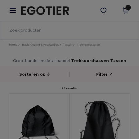
×
Egotier-app
Download app
Betere prijzen in de app!
Home
Basic Kleding & Accessoires
Tassen
Trekkoordtassen
Groothandel en detailhandel
Trekkoordtassen Tassen
Sorteren op
Filter
✓
29 results.