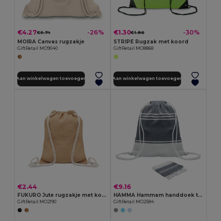
€4.27
€1.30
-26%
-30%
€5.74
€1.86
MOIRA Canvas rugzakje
STRIPE Rugzak met koord
GiftRetail MO9040
GiftRetail MO8868
Aan winkelwagen toevoegen
Aan winkelwagen toevoegen
€2.44
€9.16
FUKURO Jute rugzakje met koord
HAMMA Hammam handdoek trekkoord tas set
GiftRetail MO2190
GiftRetail MO2584