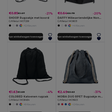
€0.85
€0.64
-21%
-20%
€1.07
€0.79
SHOOP Rugzakje met koord
DAFFY Milieuvriendelijke Nonwoven Trekkoordtas 80gr
GiftRetail MO7208
GiftRetail MO8031
+12 Kleuren
+4 Kleuren
Aan winkelwagen toevoegen
Aan winkelwagen toevoegen
€1.63
€2.49
-4%
-31%
€1.69
€3.63
COLORED Katoenen rugzak
MOIRA DUO RPET Rugzakje met koord
GiftRetail MO8484
GiftRetail MO9603
+8 Kleuren
+2 Kleuren