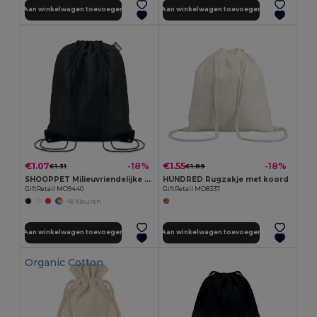
Aan winkelwagen toevoegen
Aan winkelwagen toevoegen
€1.07
€1.55
-18%
-18%
€1.31
€1.89
SHOOPPET Milieuvriendelijke RPET Rugzak met Trekkoord
HUNDRED Rugzakje met koord
GiftRetail MO9440
GiftRetail MO8337
+8 Kleuren
Aan winkelwagen toevoegen
Aan winkelwagen toevoegen
Organic Cotton