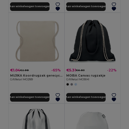
Aan winkelwagen toevoegen
Aan winkelwagen toevoegen
€1.04
€5.31
-65%
-22%
€2.98
€6.83
MUJIKA Koordrugzak gerecycled 140gr/m²
MOIRA Canvas rugzakje
GiftRetail MO2189
GiftRetail MO9041
Aan winkelwagen toevoegen
Aan winkelwagen toevoegen