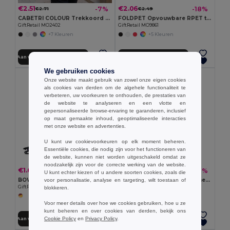
€2.51
€2.06
-7%
-18%
€2.71
€2.49
CABETRI COLOUR Trekkoord rugzak gerecycled
FOLDPET Opvouwbare RPET tas
GiftRetail MO2402
GiftRetail MO9861
+7 Kleuren
+5 Kleuren
Aan winkelwagen toevoegen
Aan winkelwagen toevoegen
We gebruiken cookies
Onze website maakt gebruik van zowel onze eigen cookies
als cookies van derden om de algehele functionaliteit te
verbeteren, uw voorkeuren te onthouden, de prestaties van
de website te analyseren en een vlotte en
gepersonaliseerde browse-ervaring te garanderen, inclusief
op maat gemaakte inhoud, geoptimaliseerde interacties
met onze website en advertenties.
U kunt uw cookievoorkeuren op elk moment beheren.
Essentiële cookies, die nodig zijn voor het functioneren van
de website, kunnen niet worden uitgeschakeld omdat ze
noodzakelijk zijn voor de correcte werking van de website.
€1.65
€2.14
-39%
-7%
€2.71
€2.30
U kunt echter kiezen of u andere soorten cookies, zoals die
BOW Regenboog RPET trekkoordrugzak
VEGGIE Herbruikbare katoenen nettas
voor personalisatie, analyse en targeting, wilt toestaan of
GiftRetail MO6436
GiftRetail MO9865
blokkeren.
Voor meer details over hoe we cookies gebruiken, hoe u ze
kunt beheren en over cookies van derden, bekijk ons
Cookie Policy
en
Privacy Policy
.
Aan winkelwagen toevoegen
Aan winkelwagen toevoegen