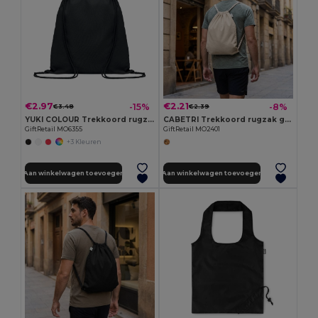
€2.97
€2.21
-15%
-8%
€3.48
€2.39
YUKI COLOUR Trekkoord rugzak van organisch
CABETRI Trekkoord rugzak gerecycled
GiftRetail MO6355
GiftRetail MO2401
+3 Kleuren
Aan winkelwagen toevoegen
Aan winkelwagen toevoegen