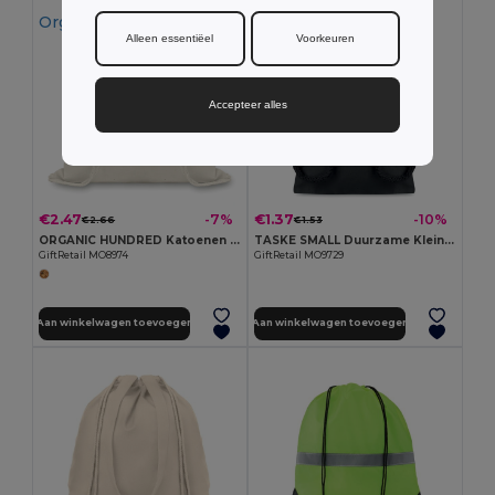
Organic Cotton
Organic Cotton
Alleen essentiëel
Voorkeuren
Accepteer alles
€2.47
€1.37
-7%
-10%
€2.66
€1.53
ORGANIC HUNDRED Katoenen rugzakje met koord
TASKE SMALL Duurzame Kleine Katoenen Opbergzak
GiftRetail MO8974
GiftRetail MO9729
Aan winkelwagen toevoegen
Aan winkelwagen toevoegen