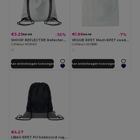
€3.25
€1.96
-36%
-7%
€5.06
€2.10
SHOOP REFLECTIVE Reflecterende rugzak
VEGGIE RPET Mesh RPET voedsel zakje
GiftRetail MO9403
GiftRetail MO9880
Aan winkelwagen toevoegen
Aan winkelwagen toevoegen
€4.27
LIBAG RPET PU trekkoord rugtas 2-kleurig