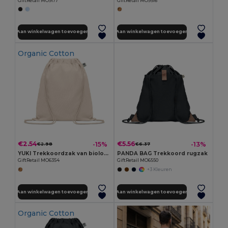
GiftRetail MO9177
GiftRetail MO9516
Aan winkelwagen toevoegen
Aan winkelwagen toevoegen
Organic Cotton
€2.54
€5.56
-15%
-13%
€2.98
€6.37
YUKI Trekkoordzak van biologisch kat
PANDA BAG Trekkoord rugzak
GiftRetail MO6354
GiftRetail MO6550
+3 Kleuren
Aan winkelwagen toevoegen
Aan winkelwagen toevoegen
Organic Cotton