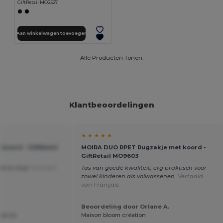
GiftRetail MO2527
Aan winkelwagen toevoegen
Alle Producten Tonen.
Klantbeoordelingen
★ ★ ★ ★ ★
koord - GiftRetail
MOIRA DUO RPET Rugzakje met koord -
GiftRetail MO9603
merse dag!
Vertaald
Tas van goede kwaliteit, erg praktisch voor
zowel kinderen als volwassenen.
Vertaald
van Français
Beoordeling door Orlane A.
ine m.
Maison bloom création