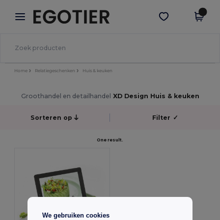
×
Egotier-app
Download app
Betere prijzen in de app!
Home
Relatiegeschenken
Huis & keuken
Groothandel en detailhandel
XD Design Huis & keuken
Sorteren op
Filter
✓
One result.
We gebruiken cookies