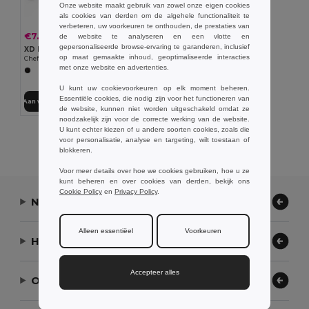
Onze website maakt gebruik van zowel onze eigen cookies
als cookies van derden om de algehele functionaliteit te
verbeteren, uw voorkeuren te onthouden, de prestaties van
€7.19
-11%
de website te analyseren en een vlotte en
€8.04
gepersonaliseerde browse-ervaring te garanderen, inclusief
XD Design P261.17
op maat gemaakte inhoud, geoptimaliseerde interacties
Chef tablet standaard met touchpen
met onze website en advertenties.
U kunt uw cookievoorkeuren op elk moment beheren.
Essentiële cookies, die nodig zijn voor het functioneren van
Aan winkelwagen toevoegen
de website, kunnen niet worden uitgeschakeld omdat ze
noodzakelijk zijn voor de correcte werking van de website.
U kunt echter kiezen of u andere soorten cookies, zoals die
Alle Producten Tonen.
voor personalisatie, analyse en targeting, wilt toestaan of
blokkeren.
Voor meer details over hoe we cookies gebruiken, hoe u ze
kunt beheren en over cookies van derden, bekijk ons
Cookie Policy
en
Privacy Policy
.
Neem contact op
Alleen essentiëel
Voorkeuren
Hulp nodig?
Accepteer alles
Ons bedrijf