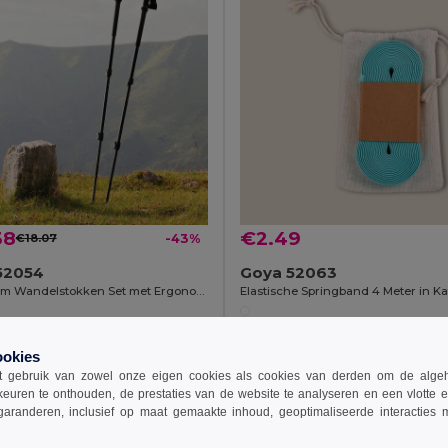
38
€2.49
€18.07
-43%
52054
Goya 52063
Aluminium Wandelstokken Set met Ergonomische Handvatten MILFORD
ookies
nkelwagen toevoegen
Aan winkelwagen toevoegen
 gebruik van zowel onze eigen cookies als cookies van derden om de algehele
keuren te onthouden, de prestaties van de website te analyseren en een vlotte 
garanderen, inclusief op maat gemaakte inhoud, geoptimaliseerde interacties