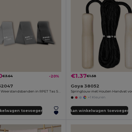
0
€1.37
€3.64
-20%
€1.58
52047
Goya 38052
Set van 3 Weerstandsbanden in RPET Tas SQUAT
+1 Kleuren
nkelwagen toevoegen
Aan winkelwagen toevoegen