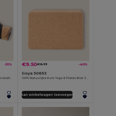
€9.50
-51%
€15.73
-40%
Goya 50653
Yogamat van Kurk 60x183 cm met Handvatten SHIVA
100% Natuurlijke Kurk Yoga & Pilates Blok STIFF
Aan winkelwagen toevoegen