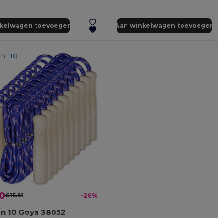
nkelwagen toevoegen
Aan winkelwagen toevoegen
Y: 10
30
€15.81
-28%
an 10 Goya 38052