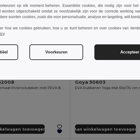
rkeuren op elk moment beheren. Essentiële cookies, die nodig zijn voor het
t worden uitgeschakeld omdat ze noodzakelijk zijn voor de correcte werking va
dere soorten cookies, zoals die voor personalisatie, analyse en targeting, wilt toes
ver hoe we cookies gebruiken, hoe u ze kunt beheren en over cookies van derde
icy
.
iëel
Voorkeuren
Accepteer 
04
€10.54
€13.90
-6%
€13.85
52008
Goya 50603
Familieformaat Picknickdeken met PEVA Basis, Opvouwbaar HYDE
nkelwagen toevoegen
Aan winkelwagen toevoegen