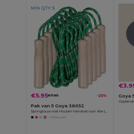
MIN QTY: 5
€3.9
€5.95
Goya 
€7.90
-25%
Pak van 5 Goya 38052
Springtouw met Houten Handvat voor Alle Leeftijden JUMP
+1 Kleuren