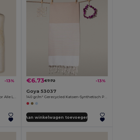
€6.73
-13%
€7.72
-13%
Goya 53037
Springtouw met Houten Handvat voor Alle Leeftijden JUMP
140 gr/m² Gerecycled Katoen-Synthetisch Pareo MAUNA
Aan winkelwagen toevoegen