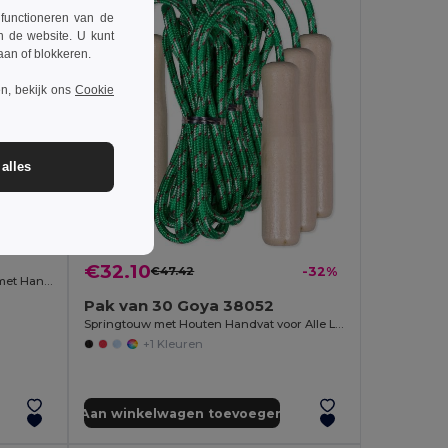
 functioneren van de
n de website. U kunt
taan of blokkeren.
n, bekijk ons
Cookie
alles
-24%
€32.10
€47.42
-32%
EVA Rubberen Yoga Mat 60x174 cm met Handvatten GANESHA
Pak van 30 Goya 38052
Springtouw met Houten Handvat voor Alle Leeftijden JUMP
+1 Kleuren
Aan winkelwagen toevoegen