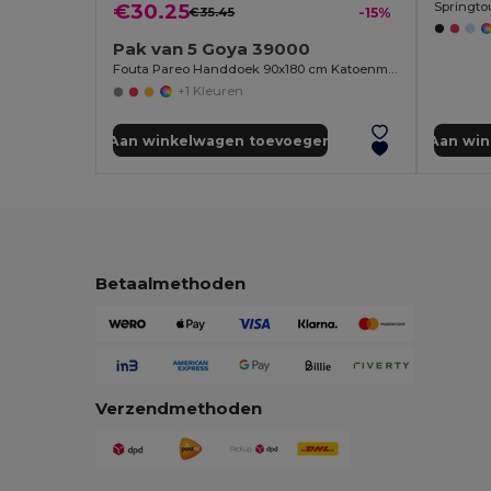
€30.25
€35.45
-15%
Pak van 5 Goya 39000
Fouta Pareo Handdoek 90x180 cm Katoenmix ZANZIBAR
+1 Kleuren
Aan winkelwagen toevoegen
Aan wi
Betaalmethoden
Verzendmethoden