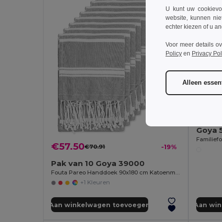
U kunt uw cookievoo
website, kunnen nie
echter kiezen of u an
Voor meer details o
Policy
en
Privacy Pol
Alleen essent
€13.
Goya 
€57.50
€70.91
-19%
Pak van 10 Goya 39000
Fouta Pareo Handdoek 90x180 cm Katoenmix ZANZIBAR
+1 Kleuren
Aan winkelwagen toevoegen
Aan wi