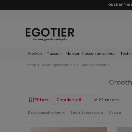
ONZE APP IS 
Merken
Tassen
Mokken, flessen en servies
Techn
Home
Relatiegeschenken
Sport & recreatie
Grooth
Sorteren op
Filters
22 results.
Relatiegeschenken
Sport & recreatie
Goya