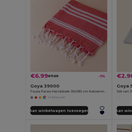
€6.99
€2.9
€7.09
-1%
Goya 39000
Goya 
Fouta Pareo Handdoek 90x180 cm Katoenmix ZANZIBAR
+1 Kleuren
Aan winkelwagen toevoegen
Aan wi