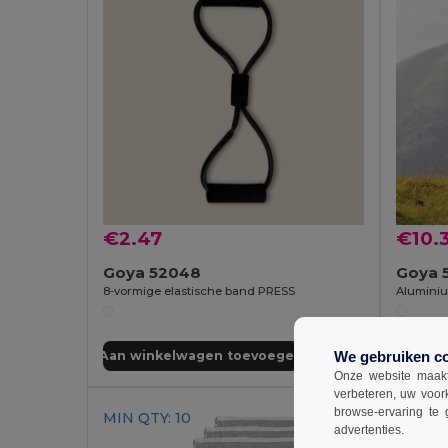
€2.47
€10.
Goya 52048
Goya 
8-vormige elastische band PRESS
We gebruiken c
Aan winkelwagen toevoegen
Aan wi
Onze website maakt
verbeteren, uw voor
browse-ervaring te 
MIN QTY: 10
advertenties.