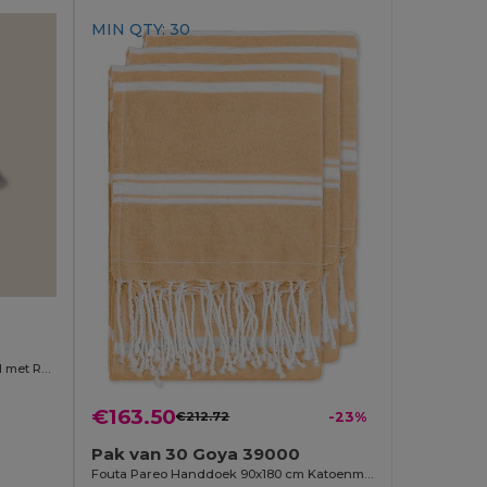
MIN QTY: 30
Elastische Band Medium Weerstand met RPET Tas TRETCH
€163.50
€212.72
-23%
Pak van 30 Goya 39000
Fouta Pareo Handdoek 90x180 cm Katoenmix ZANZIBAR