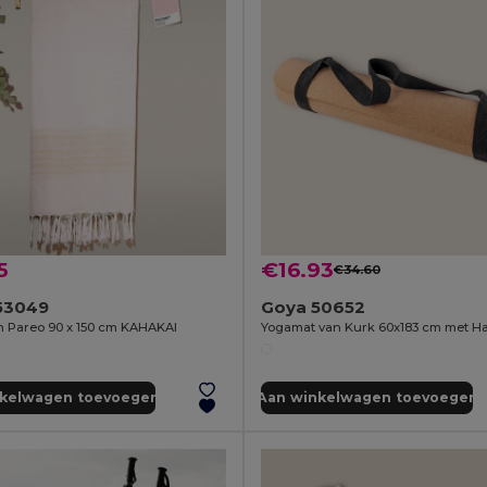
5
€16.93
€34.60
53049
Goya 50652
 Pareo 90 x 150 cm KAHAKAI
nkelwagen toevoegen
Aan winkelwagen toevoegen