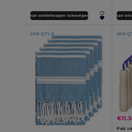
Aan winkelwagen toevoegen
Aan wi
MIN QTY: 5
MIN QT
€11.
Pak v