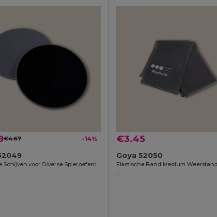
9
€3.45
€4.67
-14%
52049
Goya 52050
Glijdende Schijven voor Diverse Spieroefeningen LUNGE