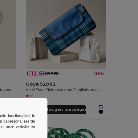
€12.58
€17.92
-30%
Goya 52082
Elastische Springband 4 Meter in Katoenen Zak SKY
Acryl Plaid Picknickdeken Familieformaat met Handvat NEVIS
Aan winkelwagen toevoegen
 functionaliteit te
en gepersonaliseerde
 met onze website en
MIN QTY: 30