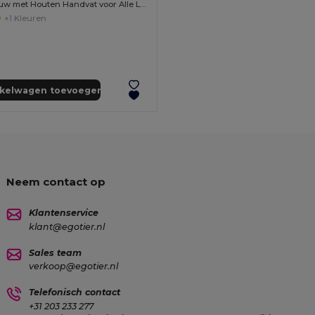
Springtouw met Houten Handvat voor Alle Leeftijden JUMP
+1 Kleuren
nkelwagen toevoegen
Neem contact op
Klantenservice
klant@egotier.nl
Sales team
verkoop@egotier.nl
Telefonisch contact
+31 203 233 277