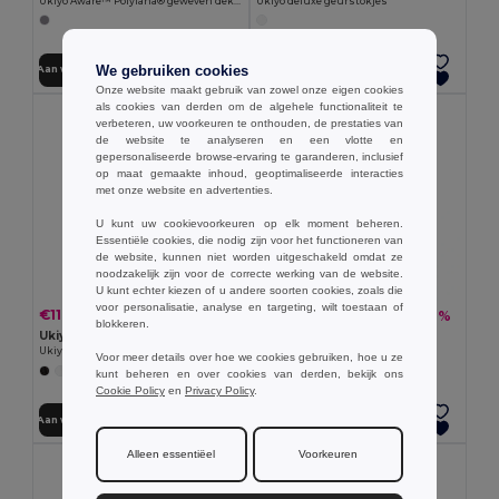
Ukiyo Aware™ Polylana® geweven deken 130x150cm
Ukiyo deluxe geurstokjes
We gebruiken cookies
Aan winkelwagen toevoegen
Aan winkelwagen toevoegen
Onze website maakt gebruik van zowel onze eigen cookies
als cookies van derden om de algehele functionaliteit te
verbeteren, uw voorkeuren te onthouden, de prestaties van
de website te analyseren en een vlotte en
gepersonaliseerde browse-ervaring te garanderen, inclusief
op maat gemaakte inhoud, geoptimaliseerde interacties
met onze website en advertenties.
U kunt uw cookievoorkeuren op elk moment beheren.
Essentiële cookies, die nodig zijn voor het functioneren van
de website, kunnen niet worden uitgeschakeld omdat ze
noodzakelijk zijn voor de correcte werking van de website.
U kunt echter kiezen of u andere soorten cookies, zoals die
voor personalisatie, analyse en targeting, wilt toestaan of
€11.60
€7.19
-23%
-11%
€14.99
€8.04
blokkeren.
Ukiyo P262.97
Ukiyo P263.08
Ukiyo kaars en geursticks geschenkset
Ukiyo dinerborden set van 2
Voor meer details over hoe we cookies gebruiken, hoe u ze
kunt beheren en over cookies van derden, bekijk ons
Cookie Policy
en
Privacy Policy
.
Aan winkelwagen toevoegen
Aan winkelwagen toevoegen
Alleen essentiëel
Voorkeuren