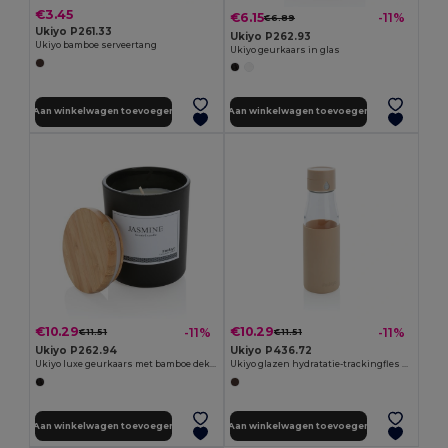
€3.45
€6.15
-11%
€6.89
Ukiyo P261.33
Ukiyo P262.93
Ukiyo bamboe serveertang
Ukiyo geurkaars in glas
Aan winkelwagen toevoegen
Aan winkelwagen toevoegen
€10.29
€10.29
-11%
-11%
€11.51
€11.51
Ukiyo P262.94
Ukiyo P436.72
Ukiyo luxe geurkaars met bamboe deksel
Ukiyo glazen hydratatie-trackingfles met sleeve
Aan winkelwagen toevoegen
Aan winkelwagen toevoegen