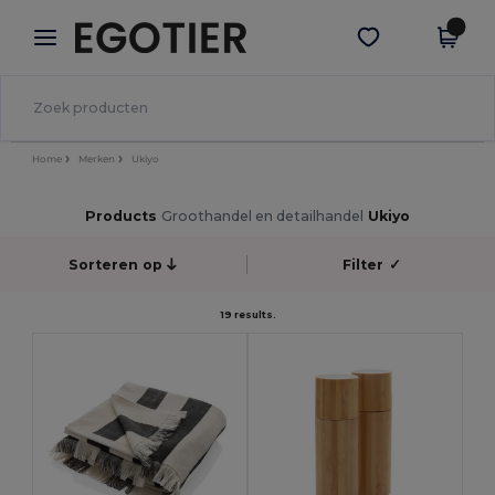
×
Egotier-app
Download app
Betere prijzen in de app!
Home
Merken
Ukiyo
Products
Groothandel en detailhandel
Ukiyo
Sorteren op
Filter
✓
19 results.