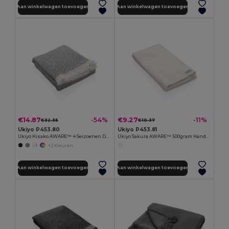
Aan winkelwagen toevoegen
Aan winkelwagen toevoegen
€14.87
€9.27
-54%
-11%
€32.35
€10.37
Ukiyo P453.80
Ukiyo P453.81
Ukiyo Hisako AWARE™ 4 Seizoenen Deken/Handdoek 100x180
Ukiyo Sakura AWARE™ 500gram Handdoek 50 x 100cm
+2 Kleuren
Aan winkelwagen toevoegen
Aan winkelwagen toevoegen