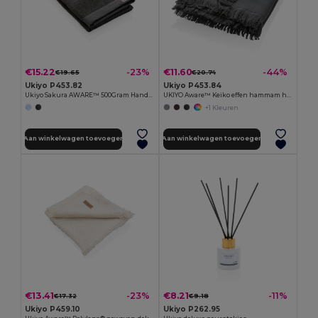
€15.22
€11.60
-23%
-44%
€19.65
€20.74
Ukiyo P453.82
Ukiyo P453.84
Ukiyo Sakura AWARE™ 500Gram Handdoek70 x 140cm
UKIYO Aware™ Keiko effen hammam handdoek 100x180cm
+1 Kleuren
Aan winkelwagen toevoegen
Aan winkelwagen toevoegen
€13.41
€8.21
-23%
-11%
€17.32
€9.18
Ukiyo P459.10
Ukiyo P262.95