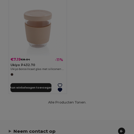
€7.19
-11%
€8.04
Ukiyo P432.70
Ukiyo borosilicaat glas met siliconen deksel en sleeve
Aan winkelwagen toevoegen
Alle Producten Tonen.
Neem contact op