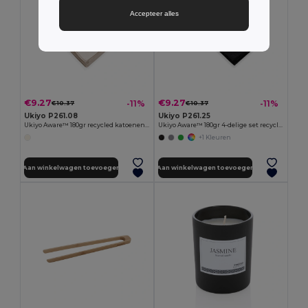
Accepteer alles
€9.27
€9.27
-11%
-11%
€10.37
€10.37
Ukiyo P261.08
Ukiyo P261.25
Ukiyo Aware™ 180gr recycled katoenen tafelkleed 250x140cm
Ukiyo Aware™ 180gr 4-delige set recycled katoenen servetten
+1 Kleuren
Aan winkelwagen toevoegen
Aan winkelwagen toevoegen