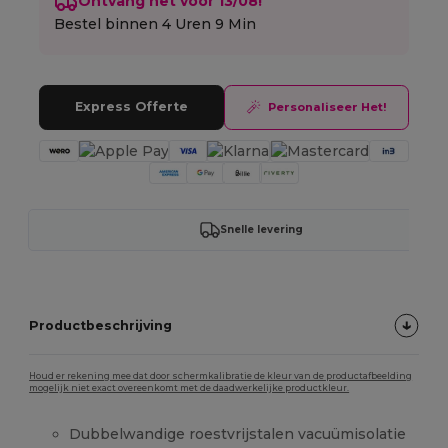
Ontvang het voor 13/08!
Bestel binnen
4 Uren 9 Min
Express Offerte
Personaliseer Het!
Snelle levering
Productbeschrijving
Houd er rekening mee dat door schermkalibratie de kleur van de productafbeelding
mogelijk niet exact overeenkomt met de daadwerkelijke productkleur.
Dubbelwandige roestvrijstalen vacuümisolatie