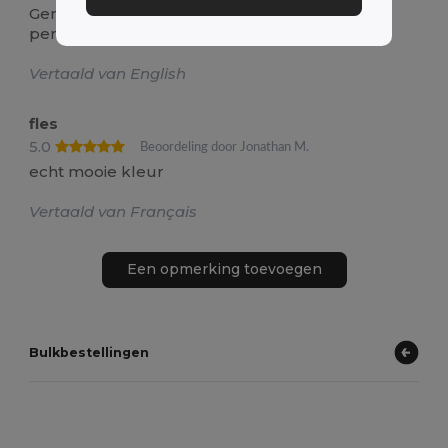
Gemakkelijk te merken, houdt drankjes koel,
perfect formaat
Vertaald van English
fles
5.0
Beoordeling door Jonathan M.
echt mooie kleur
Vertaald van Français
Een opmerking toevoegen
Bulkbestellingen