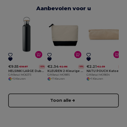
Aanbevolen voor u
G
€9.55
€2.34
€2.21
€18.97
€2.86
€2.39
-50%
-18%
-8%
HELSINKI LARGE Dubbelwandige RVS drinkfles 1L
KLEUREN 2-Kleurige katoenen toilettas
NATU POUCH Katoenen etui
GiftRetail MO6373
GiftRetail MO9815
GiftRetail MO9834
+5 Kleuren
+7 Kleuren
+1 Kleuren
Toon alle