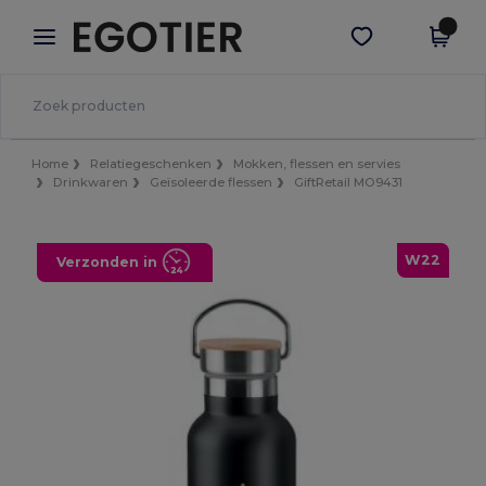
×
Egotier-app
Download app
Betere prijzen in de app!
Home
Relatiegeschenken
Mokken, flessen en servies
Drinkwaren
Geïsoleerde flessen
GiftRetail MO9431
W22
Verzonden in