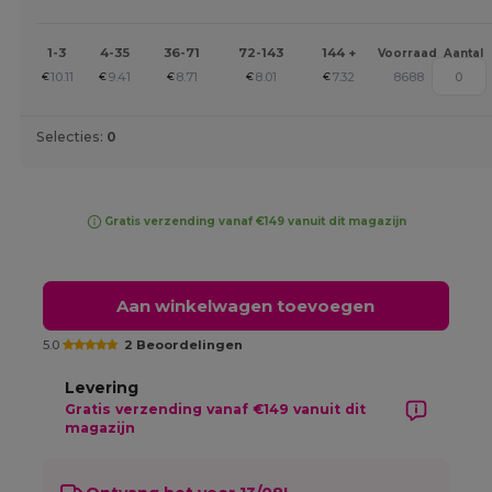
1-3
4-35
36-71
72-143
144 +
Voorraad
Aantal
10.11
9.41
8.71
8.01
7.32
8688
€
€
€
€
€
Selecties:
0
Gratis verzending vanaf €149 vanuit dit magazijn
Aan winkelwagen toevoegen
5.0
2 Beoordelingen
Levering
Gratis verzending vanaf €149 vanuit dit
magazijn