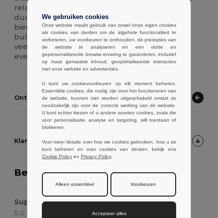
relatiegeschenk, deze fles combineert
duurzaamheid met stijl. Het lekvrije ontwerp
We gebruiken cookies
Onze website maakt gebruik van zowel onze eigen cookies
biedt zekerheid in uw tas. Beschikbaar voor
als cookies van derden om de algehele functionaliteit te
bulkinkoop tegen groothandelsprijzen, een
verbeteren, uw voorkeuren te onthouden, de prestaties van
veelzijdige keuze voor
de website te analyseren en een vlotte en
gepersonaliseerde browse-ervaring te garanderen, inclusief
evenementenorganisatoren.
op maat gemaakte inhoud, geoptimaliseerde interacties
met onze website en advertenties.
U kunt uw cookievoorkeuren op elk moment beheren.
Essentiële cookies, die nodig zijn voor het functioneren van
Ontdek andere producten
de website, kunnen niet worden uitgeschakeld omdat ze
noodzakelijk zijn voor de correcte werking van de website.
U kunt echter kiezen of u andere soorten cookies, zoals die
voor personalisatie, analyse en targeting, wilt toestaan of
blokkeren.
Klantbeoordelingen van het product
Voor meer details over hoe we cookies gebruiken, hoe u ze
kunt beheren en over cookies van derden, bekijk ons
Cookie Policy
en
Privacy Policy
.
Beoordeling:
5.0
Op basis van 2
stemmen
16952 items verkocht
Alleen essentiëel
Voorkeuren
Super stijlvol, grote maat
5.0
Beoordeling door Charlie M.
Accepteer alles