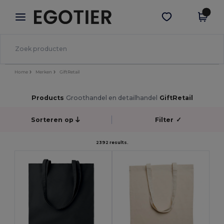
×
Egotier-app
Download app
Betere prijzen in de app!
Home
Merken
GiftRetail
Products
Groothandel en detailhandel
GiftRetail
Sorteren op
Filter
✓
2392 results.