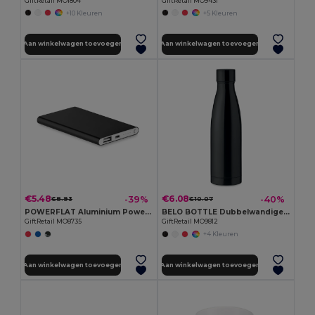
GiftRetail MO1804
GiftRetail MO9431
+10 Kleuren
+5 Kleuren
Aan winkelwagen toevoegen
Aan winkelwagen toevoegen
€5.48
€6.08
-39%
-40%
€8.93
€10.07
POWERFLAT Aluminium PowerBank 4000mAh
BELO BOTTLE Dubbelwandige drinkfles 500 ml
GiftRetail MO8735
GiftRetail MO9812
+4 Kleuren
Aan winkelwagen toevoegen
Aan winkelwagen toevoegen