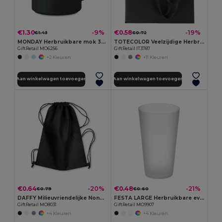
€1.30
€0.58
-9%
-19%
€1.43
€0.72
MONDAY Herbruikbare mok 300 ml
TOTECOLOR Veelzijdige Herbruikbare Winkel- en Strandtas
GiftRetail MO6256
GiftRetail IT3787
+2 Kleuren
+11 Kleuren
Aan winkelwagen toevoegen
Aan winkelwagen toevoegen
€0.64
€0.48
-20%
-21%
€0.79
€0.60
DAFFY Milieuvriendelijke Nonwoven Trekkoordtas 80gr
FESTA LARGE Herbruikbare event beker 500ml
GiftRetail MO8031
GiftRetail MO9907
+4 Kleuren
+4 Kleuren