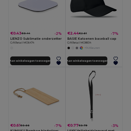
€0.43
€2.44
-2%
-7%
€0.44
€2.61
LIENZO Sublimatie onderzetter
BASIE Katoenen baseball cap
GiftRetail MO6474
GiftRetail MO8834
+14 Kleuren
Aan winkelwagen toevoegen
Aan winkelwagen toevoegen
€0.61
€0.77
-7%
-3%
€0.66
€0.79
KUMAKU Bamboe bladwijzer
LANY Veiligheidslanyard met Metalen Haak en Breekpunt