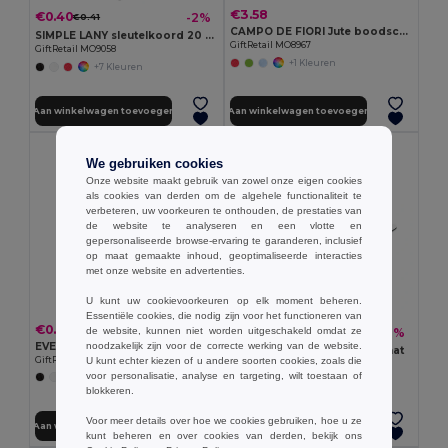
€3.58
€0.40
-2%
€0.41
CAMPO DE FIORI Jute boodschappentas
SIMPLE LANY sleutelkoord 20 mm
GiftRetail MO8967
GiftRetail MO9058
+1 Kleuren
+7 Kleuren
Aan winkelwagen toevoegen
Aan winkelwagen toevoegen
We gebruiken cookies
Onze website maakt gebruik van zowel onze eigen cookies
als cookies van derden om de algehele functionaliteit te
verbeteren, uw voorkeuren te onthouden, de prestaties van
de website te analyseren en een vlotte en
gepersonaliseerde browse-ervaring te garanderen, inclusief
op maat gemaakte inhoud, geoptimaliseerde interacties
met onze website en advertenties.
U kunt uw cookievoorkeuren op elk moment beheren.
Essentiële cookies, die nodig zijn voor het functioneren van
€0.29
€0.82
-17%
de website, kunnen niet worden uitgeschakeld omdat ze
€1.00
noodzakelijk zijn voor de correcte werking van de website.
EVENT Siliconen armband
SULIMPAD Sublimatie muismat
U kunt echter kiezen of u andere soorten cookies, zoals die
GiftRetail MO8913
GiftRetail MO9833
voor personalisatie, analyse en targeting, wilt toestaan of
+5 Kleuren
blokkeren.
Voor meer details over hoe we cookies gebruiken, hoe u ze
Aan winkelwagen toevoegen
Aan winkelwagen toevoegen
kunt beheren en over cookies van derden, bekijk ons