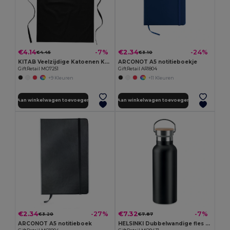
€4.14
€2.34
-7%
-24%
€4.45
€3.10
KITAB Veelzijdige Katoenen Keukenschort voor Dagelijks Gebruik
ARCONOT A5 notitieboekje
GiftRetail MO7251
GiftRetail AR1804
+9 Kleuren
+11 Kleuren
Aan winkelwagen toevoegen
Aan winkelwagen toevoegen
€2.34
€7.32
-27%
-7%
€3.20
€7.87
ARCONOT A5 notitieboek
HELSINKI Dubbelwandige fles 500ml