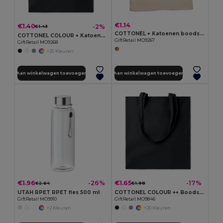
€1.14
€1.40
-2%
€1.43
COTTONEL + Katoenen boodschappentas
COTTONEL COLOUR + Katoenen boodschappentas
GiftRetail MO9267
GiftRetail MO9268
+20 Kleuren
Aan winkelwagen toevoegen
Aan winkelwagen toevoegen
€1.96
€1.65
-26%
-17%
€2.64
€1.98
UTAH RPET RPET fles 500 ml
COTTONEL COLOUR ++ Boodschappentas 180 g/m² MO9846-
GiftRetail MO9910
GiftRetail MO9846
+2 Kleuren
+20 Kleuren