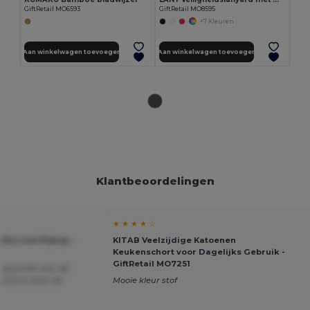
GiftRetail MO6593
GiftRetail MO8595
+7 Kleuren
Aan winkelwagen toevoegen
Aan winkelwagen toevoegen
Klantbeoordelingen
★ ★ ★ ★ ☆
les met fliptop -
KITAB Veelzijdige Katoenen
Keukenschort voor Dagelijks Gebruik -
GiftRetail MO7251
t geschikt voor de
t enorm door de
Mooie kleur stof