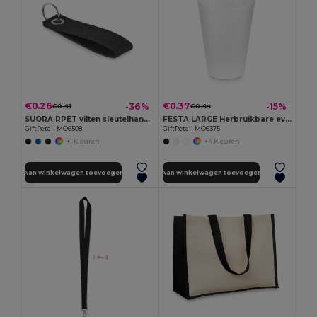
€0.26
€0.37
-36%
-15%
€0.41
€0.44
SUORA RPET vilten sleutelhanger
FESTA LARGE Herbruikbare event beker 300ml
GiftRetail MO6508
GiftRetail MO6375
+1 Kleuren
+4 Kleuren
Aan winkelwagen toevoegen
Aan winkelwagen toevoegen