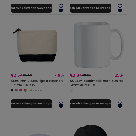
Aan winkelwagen toevoegen
Aan winkelwagen toevoegen
€2.34
€2.84
-18%
-25%
€2.86
€3.80
KLEUREN 2-Kleurige katoenen toilettas
SUBLIM Sublimatie mok 300ml
GiftRetail MO9815
GiftRetail MO8040
+4 Kleuren
Aan winkelwagen toevoegen
Aan winkelwagen toevoegen