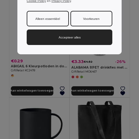
Cookie Policy
en
Privacy Policy
.
Alleen essentiëel
Voorkeuren
Accepteer alles
€0.29
€3.33
-26%
€4.52
ABIGAIL 6 Kleurpotloden in doosje
ALABAMA RPET drinkfles met fliptop
GiftRetail KC2478
GiftRetail MO6467
Aan winkelwagen toevoegen
Aan winkelwagen toevoegen