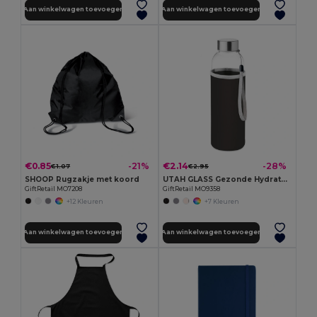
Aan winkelwagen toevoegen
Aan winkelwagen toevoegen
€0.85
€2.14
-21%
-28%
€1.07
€2.95
SHOOP Rugzakje met koord
UTAH GLASS Gezonde Hydratatie Glazen Fles 500ml
GiftRetail MO7208
GiftRetail MO9358
+12 Kleuren
+7 Kleuren
Aan winkelwagen toevoegen
Aan winkelwagen toevoegen