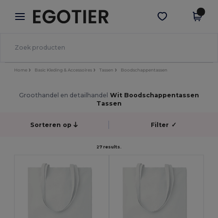
×
Egotier-app
Download app
Betere prijzen in de app!
Home
Basic Kleding & Accessoires
Tassen
Boodschappentassen
Groothandel en detailhandel
Wit Boodschappentassen
Tassen
Sorteren op
Filter
✓
27 results.