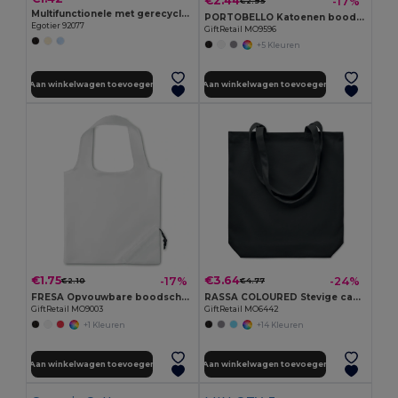
€2.44
-17%
€2.95
Multifunctionele met gerecycled katoen (70%) en polyester (30% rPET) (140 g/m²)
PORTOBELLO Katoenen boodschappentas
Egotier 92077
GiftRetail MO9596
+5 Kleuren
Aan winkelwagen toevoegen
Aan winkelwagen toevoegen
€1.75
€3.64
-17%
-24%
€2.10
€4.77
FRESA Opvouwbare boodschappentas
RASSA COLOURED Stevige canvas boodschappentas
GiftRetail MO9003
GiftRetail MO6442
+1 Kleuren
+14 Kleuren
Aan winkelwagen toevoegen
Aan winkelwagen toevoegen