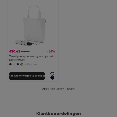
€10.42
-31%
€15.00
2-in-1 paraplu met gerecyclede polyester boodschappentas inbegrepen
Egotier 99094
+1 Kleuren
Aan winkelwagen toevoegen
Alle Producten Tonen.
Klantbeoordelingen