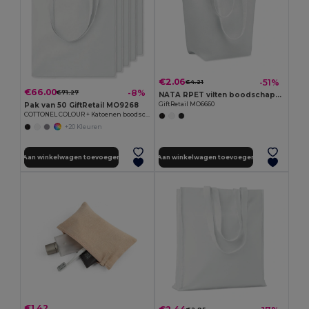
€2.06
-51%
€4.21
€66.00
-8%
€71.27
NATA RPET vilten boodschappentas
GiftRetail MO6660
Pak van 50 GiftRetail MO9268
COTTONEL COLOUR + Katoenen boodschappentas
+20 Kleuren
Aan winkelwagen toevoegen
Aan winkelwagen toevoegen
€1.42