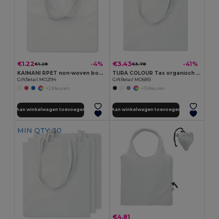
€1.22
€3.43
-4%
-41%
€1.28
€5.78
KAIMANI RPET non-woven boodschappentas
TURA COLOUR Tas organisch katoen EU
GiftRetail MO2194
GiftRetail MO6851
+2 Kleuren
+3 Kleuren
Aan winkelwagen toevoegen
Aan winkelwagen toevoegen
MIN QTY: 30
€4.81