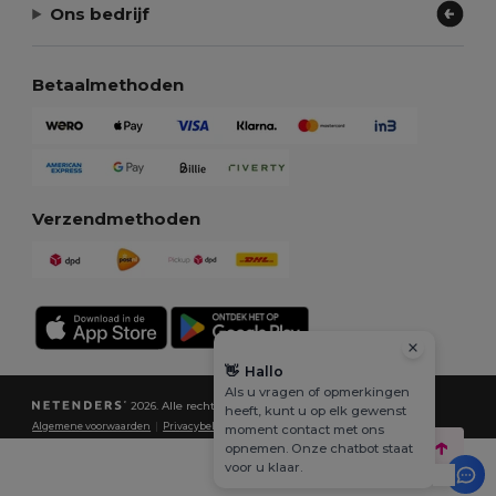
Ons bedrijf
Betaalmethoden
Verzendmethoden
👋
Hallo
Als u vragen of opmerkingen
2026. Alle rechten voorbehouden
heeft, kunt u op elk gewenst
Algemene voorwaarden
|
Privacybeleid
|
Cookiebeleid
|
Sitemap
moment contact met ons
opnemen. Onze chatbot staat
voor u klaar.