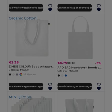
Aan winkelwagen toevoegen
Aan winkelwagen toevoegen
Organic Cotton
€2.38
€0.79
-3%
€0.82
ZIMDE COLOUR Boodschappentas van organisch
APO BAG Non-woven boodschappentas
GiftRetail MO6189
GiftRetail MO8959
+7 Kleuren
Aan winkelwagen toevoegen
Aan winkelwagen toevoegen
MIN QTY: 50