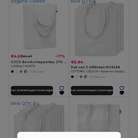
Organic Cotton
MIN QTY: 3
€4.68
-17%
€5.67
€6.84
COCO Boodschappentas 270 gr/m²
GiftRetail MO6713
Pak van 3 GiftRetail MO9268
COTTONEL COLOUR + Katoenen boodschappentas
+5 Kleuren
+20 Kleuren
Aan winkelwagen toevoegen
Aan winkelwagen toevoegen
MIN QTY: 5