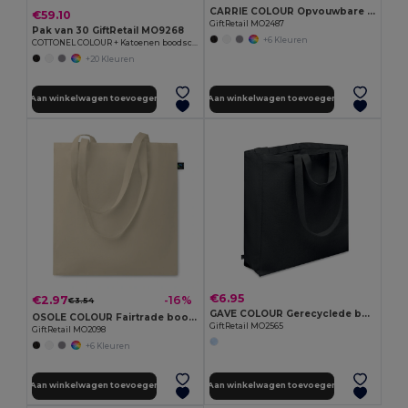
CARRIE COLOUR Opvouwbare boodschappentas 140gr/m
€59.10
GiftRetail MO2487
Pak van 30 GiftRetail MO9268
+6 Kleuren
COTTONEL COLOUR + Katoenen boodschappentas
+20 Kleuren
Aan winkelwagen toevoegen
Aan winkelwagen toevoegen
€6.95
€2.97
-16%
€3.54
GAVE COLOUR Gerecyclede boodschappentas
OSOLE COLOUR Fairtrade boodschappentas 140gr/m²
GiftRetail MO2565
GiftRetail MO2098
+6 Kleuren
Aan winkelwagen toevoegen
Aan winkelwagen toevoegen