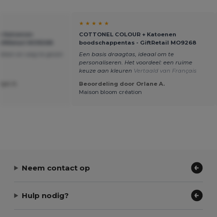
★ ★ ★ ★ ★
 Katoenen
COTTONEL COLOUR + Katoenen
iftRetail MO9268
boodschappentas - GiftRetail MO9268
ukken en weg te geven
Een basis draagtas, ideaal om te
personaliseren. Het voordeel: een ruime
keuze aan kleuren
Vertaald van Français
lph H.
Beoordeling door Orlane A.
Maison bloom création
Neem contact op
Hulp nodig?