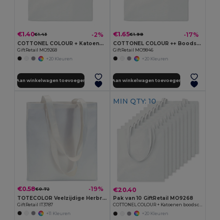
€1.40
€1.65
-2%
-17%
€1.43
€1.98
COTTONEL COLOUR + Katoenen boodschappentas
COTTONEL COLOUR ++ Boodschappentas 180 g/m² MO9846-
GiftRetail MO9268
GiftRetail MO9846
+20 Kleuren
+20 Kleuren
Aan winkelwagen toevoegen
Aan winkelwagen toevoegen
MIN QTY: 10
€0.58
-19%
€20.40
€0.72
TOTECOLOR Veelzijdige Herbruikbare Winkel- en Strandtas
Pak van 10 GiftRetail MO9268
GiftRetail IT3787
COTTONEL COLOUR + Katoenen boodschappentas
+11 Kleuren
+20 Kleuren