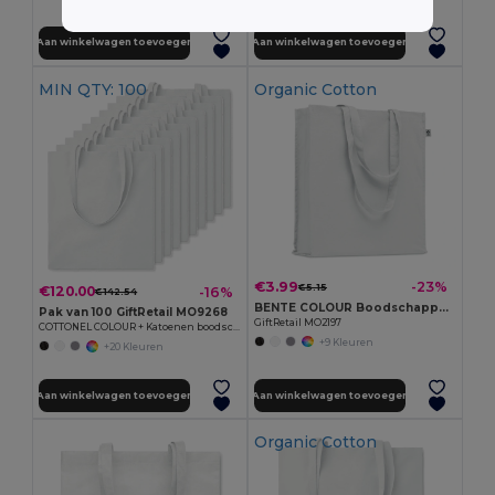
Aan winkelwagen toevoegen
Aan winkelwagen toevoegen
MIN QTY: 100
Organic Cotton
€3.99
-23%
€5.15
€120.00
-16%
€142.54
BENTE COLOUR Boodschappentas organisch katoen
Pak van 100 GiftRetail MO9268
GiftRetail MO2197
COTTONEL COLOUR + Katoenen boodschappentas
+9 Kleuren
+20 Kleuren
Aan winkelwagen toevoegen
Aan winkelwagen toevoegen
Organic Cotton