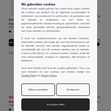
We gebruiken cookies
Onze website maakt gebruik van zowel onze eigen cookies
als cookies van derden om de algehele functionaliteit te
verbeteren, uw voorkeuren te onthouden, de prestaties van
€1.31
-29%
€1.84
€10.80
de website te analyseren en een vlotte en
TOTEPET Boodschappentas in RPET
gepersonaliseerde browse-ervaring te garanderen, inclusief
Pak van 5 GiftRetail MO9268
GiftRetail MO9441
op maat gemaakte inhoud, geoptimaliseerde interacties
COTTONEL COLOUR + Katoenen boodschappentas
met onze website en advertenties.
+20 Kleuren
U kunt uw cookievoorkeuren op elk moment beheren.
Essentiële cookies, die nodig zijn voor het functioneren van
Aan winkelwagen toevoegen
Aan winkelwagen toevoegen
de website, kunnen niet worden uitgeschakeld omdat ze
noodzakelijk zijn voor de correcte werking van de website.
Organic Cotton
U kunt echter kiezen of u andere soorten cookies, zoals die
voor personalisatie, analyse en targeting, wilt toestaan of
blokkeren.
Voor meer details over hoe we cookies gebruiken, hoe u ze
kunt beheren en over cookies van derden, bekijk ons
Cookie Policy
en
Privacy Policy
.
Alleen essentiëel
Voorkeuren
€2.72
€1.68
-23%
-8%
€3.55
€1.84
NUORO COLOUR ONEL Tas organisch katoen 180 gr/m²
VIVEKA COLOUR Gerecyclede boodschappentas
Accepteer alles
GiftRetail MO6711
GiftRetail MO2302
+8 Kleuren
+8 Kleuren