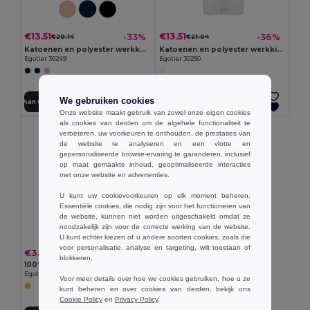
€13.51
€13.51
-33%
-36%
€20.14
€21.04
Katoenen en polyester werkkousen
Katoenen en polyester werkkiel. Witte kleur
Egotier 30249
Egotier 30250
We gebruiken cookies
Aan winkelwagen toevoegen
Aan winkelwagen toevoegen
Onze website maakt gebruik van zowel onze eigen cookies
als cookies van derden om de algehele functionaliteit te
verbeteren, uw voorkeuren te onthouden, de prestaties van
de website te analyseren en een vlotte en
gepersonaliseerde browse-ervaring te garanderen, inclusief
op maat gemaakte inhoud, geoptimaliseerde interacties
met onze website en advertenties.
U kunt uw cookievoorkeuren op elk moment beheren.
Essentiële cookies, die nodig zijn voor het functioneren van
de website, kunnen niet worden uitgeschakeld omdat ze
noodzakelijk zijn voor de correcte werking van de website.
U kunt echter kiezen of u andere soorten cookies, zoals die
voor personalisatie, analyse en targeting, wilt toestaan of
€3.91
blokkeren.
100% polyester hoge zichtbaarheidsvest
Egotier 98503
Voor meer details over hoe we cookies gebruiken, hoe u ze
kunt beheren en over cookies van derden, bekijk ons
Cookie Policy
en
Privacy Policy
.