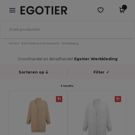
×
Egotier-app
Download app
Betere prijzen in de app!
Home
Basic Kleding & Accessoires
Werkkleding
Groothandel en detailhandel
Egotier Werkkleding
Sorteren op
Filter
✓
3 results.