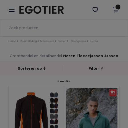
×
Egotier-app
Download app
Betere prijzen in de app!
Home
Basic Kleding & Accessoires
Jassen
Fleecejassen
Heren
Groothandel en detailhandel
Heren Fleecejassen Jassen
Sorteren op
Filter
✓
6 results.