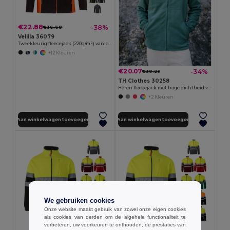
€22.88
-38%
€36.68
Velilla 36079
Tweekleurig fleecejack (220g/m²) van polyester (100%)
+12 Kleuren
€20.07
-34%
€30.23
TH Clothes 30258
Heren fleecejack met hoge dichtheid van polyester
+2 Kleuren
Aan winkelwagen toevoegen
Aan winkelwagen toevoegen
We gebruiken cookies
Onze website maakt gebruik van zowel onze eigen cookies
als cookies van derden om de algehele functionaliteit te
verbeteren, uw voorkeuren te onthouden, de prestaties van