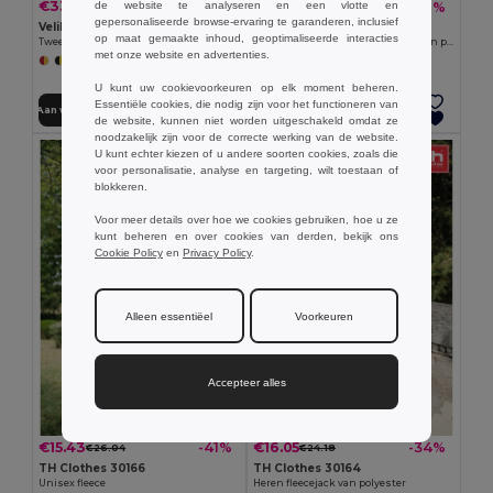
€33.15
€32.06
-39%
-39%
de website te analyseren en een vlotte en
€54.40
€52.60
gepersonaliseerde browse-ervaring te garanderen, inclusief
Velilla 36075
Velilla 36073
op maat gemaakte inhoud, geoptimaliseerde interacties
Tweekleurig fleecejack (280g/m²) van polyester (100%)
Tweekleurig fleecejack (280g/m²) van polyester (100%)
met onze website en advertenties.
+6 Kleuren
+6 Kleuren
U kunt uw cookievoorkeuren op elk moment beheren.
Essentiële cookies, die nodig zijn voor het functioneren van
Aan winkelwagen toevoegen
Aan winkelwagen toevoegen
de website, kunnen niet worden uitgeschakeld omdat ze
noodzakelijk zijn voor de correcte werking van de website.
U kunt echter kiezen of u andere soorten cookies, zoals die
voor personalisatie, analyse en targeting, wilt toestaan of
blokkeren.
Voor meer details over hoe we cookies gebruiken, hoe u ze
kunt beheren en over cookies van derden, bekijk ons
Cookie Policy
en
Privacy Policy
.
Alleen essentiëel
Voorkeuren
Accepteer alles
€15.43
€16.05
-41%
-34%
€26.04
€24.18
TH Clothes 30166
TH Clothes 30164
Unisex fleece
Heren fleecejack van polyester