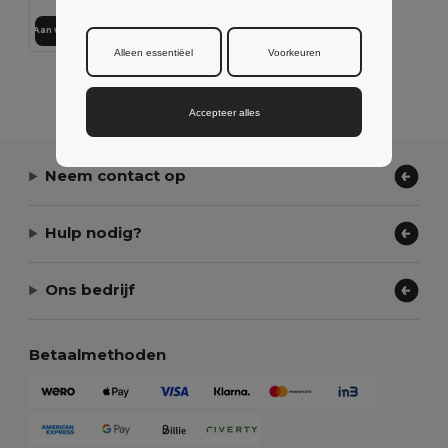
Aan winkelwagen toevoegen
Alleen essentiëel
Voorkeuren
Alle Producten Tonen.
Accepteer alles
Neem contact op
Hulp nodig?
Ons bedrijf
Betaalmethoden