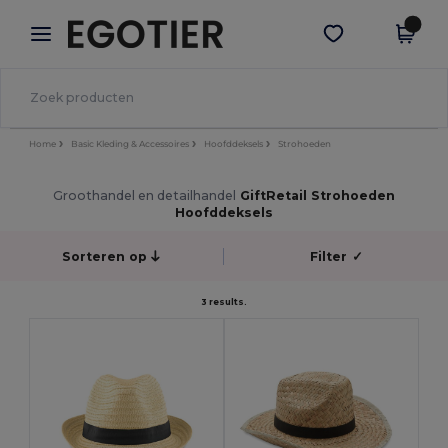
×
Egotier-app
Download app
Betere prijzen in de app!
Home
Basic Kleding & Accessoires
Hoofddeksels
Strohoeden
Groothandel en detailhandel
GiftRetail Strohoeden
Hoofddeksels
Sorteren op
Filter
✓
3 results.