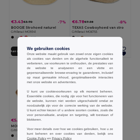
€3.43
€6.78
-7%
-8%
€3.70
€7.38
BOOGIE Strohoed naturel
TEXAS Cowboyhoed van stro
GiftRetail MO9341
GiftRetail MO6755
+2 Kleuren
We gebruiken cookies
Aan winkelwagen toevoegen
Aan winkelwagen toevoegen
Onze website maakt gebruik van zowel onze eigen cookies
als cookies van derden om de algehele functionaliteit te
verbeteren, uw voorkeuren te onthouden, de prestaties van
de website te analyseren en een vlotte en
gepersonaliseerde browse-ervaring te garanderen, inclusief
op maat gemaakte inhoud, geoptimaliseerde interacties
met onze website en advertenties.
U kunt uw cookievoorkeuren op elk moment beheren.
Essentiële cookies, die nodig zijn voor het functioneren van
de website, kunnen niet worden uitgeschakeld omdat ze
noodzakelijk zijn voor de correcte werking van de website.
U kunt echter kiezen of u andere soorten cookies, zoals die
voor personalisatie, analyse en targeting, wilt toestaan of
€5.59
blokkeren.
-9%
€6.12
MONTEVIDEO Stro hoed
Voor meer details over hoe we cookies gebruiken, hoe u ze
GiftRetail MO9844
kunt beheren en over cookies van derden, bekijk ons
Cookie Policy
en
Privacy Policy
.