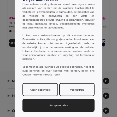
Onze website maakt gebruik van zowel onze eigen cookies
als cookies van derden om de algehele functionaliteit te
verbeteren, uw voorkeuren te onthouden, de prestaties van
de website te analyseren en een vlotte en
€14.67
€12.69
-38%
-25%
€23.68
€16.94
gepersonaliseerde browse-ervaring te garanderen, inclusief
TH Clothes 30174
TH Clothes 30287
op maat gemaakte inhoud, geoptimaliseerde interacties
Sweater voor kinderen (unisex)
Sweatshirt voor kinderen van gerecycled katoen en polyester
met onze website en advertenties.
+8 Kleuren
+4 Kleuren
U kunt uw cookievoorkeuren op elk moment beheren.
Essentiële cookies, die nodig zijn voor het functioneren van
Aan winkelwagen toevoegen
Aan winkelwagen toevoegen
de website, kunnen niet worden uitgeschakeld omdat ze
noodzakelijk zijn voor de correcte werking van de website.
U kunt echter kiezen of u andere soorten cookies, zoals die
voor personalisatie, analyse en targeting, wilt toestaan of
Alle Producten Tonen.
blokkeren.
Voor meer details over hoe we cookies gebruiken, hoe u ze
kunt beheren en over cookies van derden, bekijk ons
Cookie Policy
en
Privacy Policy
.
Neem contact op
Alleen essentiëel
Voorkeuren
Hulp nodig?
Accepteer alles
Ons bedrijf