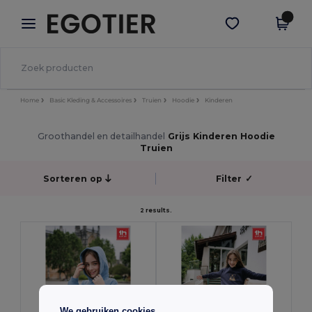
×
Egotier-app
Download app
Betere prijzen in de app!
Home
Basic Kleding & Accessoires
Truien
Hoodie
Kinderen
Groothandel en detailhandel
Grijs Kinderen Hoodie
Truien
Sorteren op
Filter
✓
2 results.
We gebruiken cookies