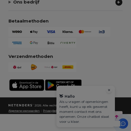
Ons bedrijf
Betaalmethoden
Verzendmethoden
👋
Hallo
Als u vragen of opmerkingen
2026. Alle rechten voorbehouden
heeft, kunt u op elk gewenst
Algemene voorwaarden
|
Privacybeleid
|
Cookiebeleid
|
Sitemap
moment contact met ons
opnemen. Onze chatbot staat
voor u klaar.