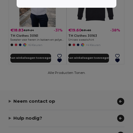
€18.83
€19.60
-31%
-38%
€27.24
€31.65
TH Clothes 30161
TH Clothes 30163
Sweater voor heren in katoen en polyester
Unisex sweatshirt
+6 Kleuren
+4 Kleuren
Aan winkelwagen toevoegen
Aan winkelwagen toevoegen
Alle Producten Tonen.
Neem contact op
Hulp nodig?