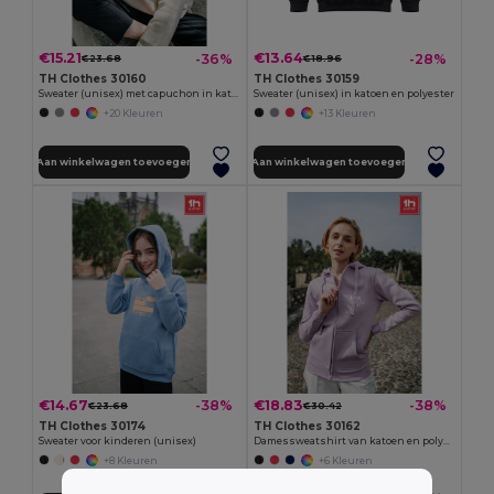
€15.21
€13.64
-36%
-28%
€23.68
€18.96
TH Clothes 30160
TH Clothes 30159
Sweater (unisex) met capuchon in katoen en polyester
Sweater (unisex) in katoen en polyester
+20 Kleuren
+13 Kleuren
Aan winkelwagen toevoegen
Aan winkelwagen toevoegen
€14.67
€18.83
-38%
-38%
€23.68
€30.42
TH Clothes 30174
TH Clothes 30162
Sweater voor kinderen (unisex)
Damessweatshirt van katoen en polyester
+8 Kleuren
+6 Kleuren