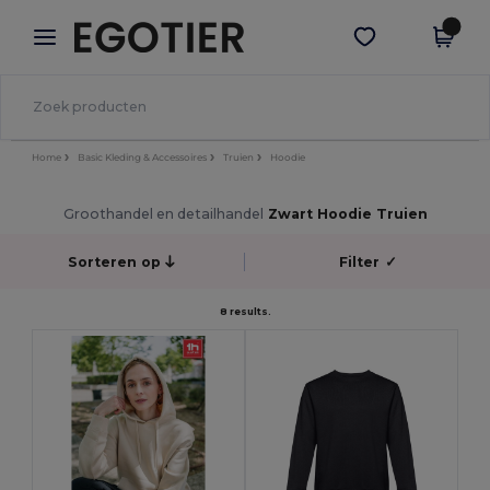
×
Egotier-app
Download app
Betere prijzen in de app!
Home
Basic Kleding & Accessoires
Truien
Hoodie
Groothandel en detailhandel
Zwart Hoodie Truien
Sorteren op
Filter
✓
8 results.