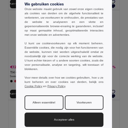
We gebruiken cookies
Aan winkelwagen toevoegen
Aan winkelwagen toevoegen
Onze website maakt gebruik van zowel onze eigen cookies
als cookies van derden om de algehele functionaliteit te
verbeteren, uw voorkeuren te onthouden, de prestaties van
de website te analyseren en een vlotte en
gepersonaliseerde browse-ervaring te garanderen, inclusief
op maat gemaakte inhoud, geoptimaliseerde interacties
met onze website en advertenties.
U kunt uw cookievoorkeuren op elk moment beheren.
Essentiële cookies, die nodig zijn voor het functioneren van
de website, kunnen niet worden uitgeschakeld omdat ze
noodzakelijk zijn voor de correcte werking van de website.
U kunt echter kiezen of u andere soorten cookies, zoals die
voor personalisatie, analyse en targeting, wilt toestaan of
€12.69
€20.23
-25%
-38%
€16.94
€32.67
blokkeren.
TH Clothes 30287
TH Clothes 30189
Sweatshirt voor kinderen van gerecycled katoen en polyester
Unisex sweatshirt
Voor meer details over hoe we cookies gebruiken, hoe u ze
+4 Kleuren
+3 Kleuren
kunt beheren en over cookies van derden, bekijk ons
Cookie Policy
en
Privacy Policy
.
Aan winkelwagen toevoegen
Aan winkelwagen toevoegen
Alleen essentiëel
Voorkeuren
Accepteer alles