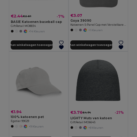
€3.07
€2.44
-7%
€2.61
Goya 39090
BASIE Katoenen baseball cap
Katoenen 5-Panel Cap met Verstelbare Velcro FIRST-CLASS
GiftRetail MO8834
+1 Kleuren
+14 Kleuren
Aan winkelwagen toevoegen
Aan winkelwagen toevoegen
€1.94
€3.76
-21%
€4.74
100% katoenen pet
LIGHTY Muts van katoen
Egotier 99029
GiftRetail MO6645
+9 Kleuren
+8 Kleuren