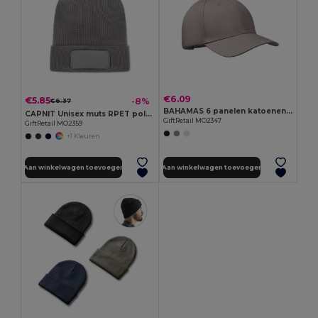
€6.09
€5.85
-8%
€6.37
BAHAMAS 6 panelen katoenen baseballpet
CAPNIT Unisex muts RPET polyester
GiftRetail MO2347
GiftRetail MO2359
+1 Kleuren
Aan winkelwagen toevoegen
Aan winkelwagen toevoegen