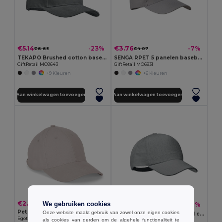
€5.14
€3.76
-23%
-7%
€6.63
€4.07
TEKAPO Brushed cotton basebal cap
SENGA RPET 5 panelen baseballpet
GiftRetail MO9643
GiftRetail MO6831
+9 Kleuren
+6 Kleuren
Aan winkelwagen toevoegen
Aan winkelwagen toevoegen
€2.72
€6.22
We gebruiken cookies
-36%
€9.75
Pet van 100% katoen (260 g/m²) met 6 panelen
Onze website maakt gebruik van zowel onze eigen cookies
NAIMA CAP Hennep baseball cap
Egotier 99170
als cookies van derden om de algehele functionaliteit te
GiftRetail MO6176