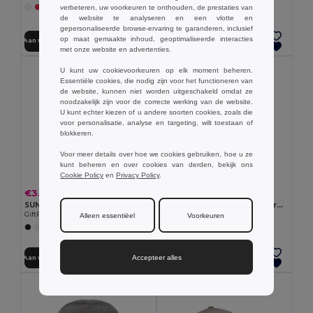
verbeteren, uw voorkeuren te onthouden, de prestaties van
+3 Kleuren
de website te analyseren en een vlotte en
gepersonaliseerde browse-ervaring te garanderen, inclusief
op maat gemaakte inhoud, geoptimaliseerde interacties
Aan winkelwagen toevoegen
Aan winkelwagen toevoegen
met onze website en advertenties.
U kunt uw cookievoorkeuren op elk moment beheren.
Essentiële cookies, die nodig zijn voor het functioneren van
de website, kunnen niet worden uitgeschakeld omdat ze
noodzakelijk zijn voor de correcte werking van de website.
U kunt echter kiezen of u andere soorten cookies, zoals die
voor personalisatie, analyse en targeting, wilt toestaan of
blokkeren.
Voor meer details over hoe we cookies gebruiken, hoe u ze
kunt beheren en over cookies van derden, bekijk ons
Cookie Policy
en
Privacy Policy
.
€3.51
€3.55
SUNNY 5 panelen baseballpet
Gerecycled polyester (100% rPET) Unisex-muts
GiftRetail MO2345
Egotier 99039
Alleen essentiëel
Voorkeuren
+9 Kleuren
Accepteer alles
Aan winkelwagen toevoegen
Aan winkelwagen toevoegen