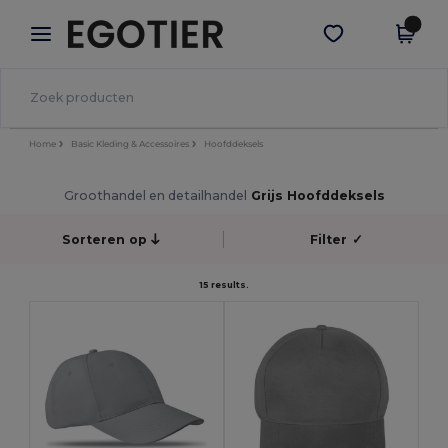
×
Egotier-app
Download app
Betere prijzen in de app!
Home
Basic Kleding & Accessoires
Hoofddeksels
Groothandel en detailhandel
Grijs Hoofddeksels
Sorteren op
Filter
✓
15 results.