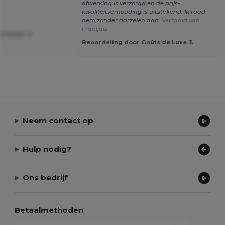
afwerking is verzorgd en de prijs-
kwaliteitverhouding is uitstekend. Ik raad
hem zonder aarzelen aan.
Vertaald van
Français
exander S.
Beoordeling door Goûts de Luxe 3.
Neem contact op
Hulp nodig?
Ons bedrijf
Betaalmethoden