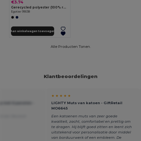
€3.74
Gerecycled polyester (100% rPET) dubbellaagse unisex beanie
Egotier 99038
Aan winkelwagen toevoegen
Alle Producten Tonen.
Klantbeoordelingen
★ ★ ★ ★ ★
 met 6 panelen -
LIGHTY Muts van katoen - GiftRetail
MO6645
ld van Deutsch
Een katoenen muts van zeer goede
kwaliteit, zacht, comfortabel en prettig om
te dragen. Hij blijft goed zitten en leent zich
uitstekend voor personalisatie door middel
van borduurwerk of een embleem. De