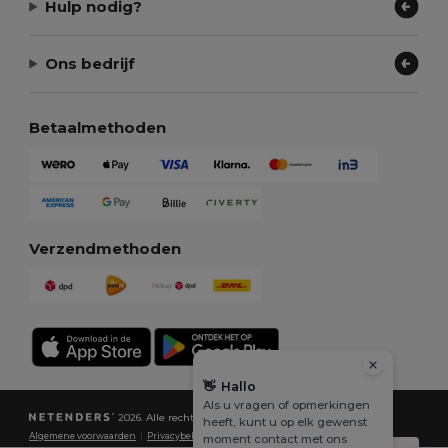
Hulp nodig?
Ons bedrijf
Betaalmethoden
Verzendmethoden
👋
Hallo
Als u vragen of opmerkingen
2026. Alle rechten voorbehouden
heeft, kunt u op elk gewenst
Algemene voorwaarden
|
Privacybeleid
|
Cookiebeleid
|
Sitemap
moment contact met ons