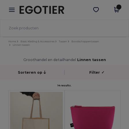
×
Egotier-app
Download app
Betere prijzen in de app!
Home
Basic Kleding & Accessoires
Tassen
Boodschappentassen
Linnen tassen
Groothandel en detailhandel
Linnen tassen
Sorteren op
Filter
✓
14 results.