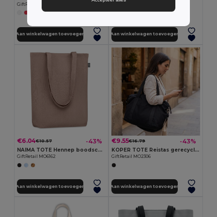
GiftRetail MO2194
GiftRetail MO9638
+2 Kleuren
Aan winkelwagen toevoegen
Aan winkelwagen toevoegen
€6.04
€9.55
-43%
-43%
€10.57
€16.79
NAIMA TOTE Hennep boodschappentas
KOPER TOTE Reistas gerecycled materiaal
GiftRetail MO6162
GiftRetail MO2306
Aan winkelwagen toevoegen
Aan winkelwagen toevoegen