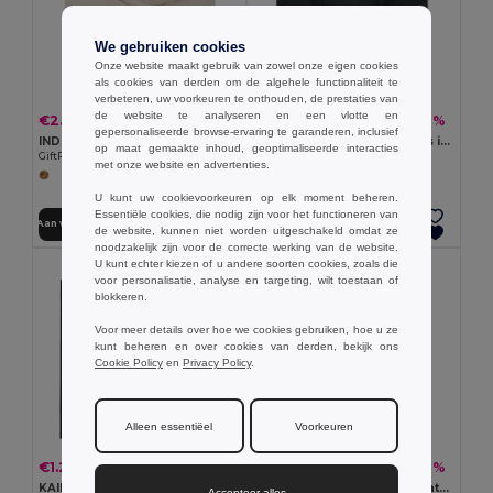
We gebruiken cookies
Onze website maakt gebruik van zowel onze eigen cookies
als cookies van derden om de algehele functionaliteit te
verbeteren, uw voorkeuren te onthouden, de prestaties van
de website te analyseren en een vlotte en
€2.37
€1.31
-13%
-29%
€2.73
€1.84
gepersonaliseerde browse-ervaring te garanderen, inclusief
INDIA TOTE Boodschappentas met jute
TOTEPET Boodschappentas in RPET
op maat gemaakte inhoud, geoptimaliseerde interacties
GiftRetail MO9518
GiftRetail MO9441
met onze website en advertenties.
U kunt uw cookievoorkeuren op elk moment beheren.
Essentiële cookies, die nodig zijn voor het functioneren van
Aan winkelwagen toevoegen
Aan winkelwagen toevoegen
de website, kunnen niet worden uitgeschakeld omdat ze
noodzakelijk zijn voor de correcte werking van de website.
U kunt echter kiezen of u andere soorten cookies, zoals die
voor personalisatie, analyse en targeting, wilt toestaan of
blokkeren.
Voor meer details over hoe we cookies gebruiken, hoe u ze
kunt beheren en over cookies van derden, bekijk ons
Cookie Policy
en
Privacy Policy
.
Alleen essentiëel
Voorkeuren
€1.22
€2.70
-4%
-18%
€1.28
€3.29
KAIMANI RPET non-woven boodschappentas
FRESA SOFT Opvouwbare katoenen tas
Accepteer alles