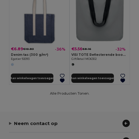
€6.89
€5.56
-36%
-32%
€10.83
€8.16
Denim tas (300 g/m²)
VISI TOTE Reflecterende boodschappentas
Egotier 92093
GiftRetail MO6302
Aan winkelwagen toevoegen
Aan winkelwagen toevoegen
Alle Producten Tonen.
Neem contact op