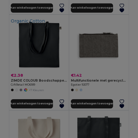
Aan winkelwagen toevoegen
Aan winkelwagen toevoegen
Organic Cotton
€2.38
€1.42
ZIMDE COLOUR Boodschappentas van organisch
Multifunctionele met gerecycled katoen (70%) en polyester (30% rPET) (140 g/m²)
GiftRetail MO6189
Egotier 92077
+7 Kleuren
Aan winkelwagen toevoegen
Aan winkelwagen toevoegen