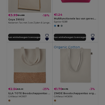
€1.24
€3.99
-18%
€4.88
Multifunctionele tas van gerecycled vilt (100% rPET)
Goya 39002
Egotier 92381
Katoenen Tas met Jute Zijden & Lange Hengsels SHOPPER
Aan winkelwagen toevoegen
Aan winkelwagen toevoegen
Organic Cotton
€2.54
€1.70
-25%
-3%
€3.41
€1.75
ILLA TOTE Boodschappentas met kurk
ZIMDE Boodschappentas organischkatoen
GiftRetail MO9517
GiftRetail MO6190