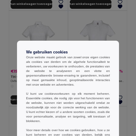
Aan winkelwagen toevoegen
Aan winkelwagen toevoegen
We gebruiken cookies
Onze website maakt gebruik van zowel onze eigen cookies
als cookies van derden om de algehele functionaliteit te
verbeteren, uw voorkeuren te onthouden, de prestaties van
€15.74
€7.95
-34%
-26%
de website te analyseren en een vlotte en
€23.71
€10.73
gepersonaliseerde browse-ervaring te garanderen, inclusief
TH Clothes 30201
TH Clothes 30172
op maat gemaakte inhoud, geoptimaliseerde interacties
Oxford overhemd met korte mouwen voor dames. Witte kleur
Kinderpolo met korte mouwen (unisex). Witte kleur
met onze website en advertenties.
U kunt uw cookievoorkeuren op elk moment beheren.
Essentiële cookies, die nodig zijn voor het functioneren van
Aan winkelwagen toevoegen
Aan winkelwagen toevoegen
de website, kunnen niet worden uitgeschakeld omdat ze
noodzakelijk zijn voor de correcte werking van de website.
U kunt echter kiezen of u andere soorten cookies, zoals die
voor personalisatie, analyse en targeting, wilt toestaan of
blokkeren.
Voor meer details over hoe we cookies gebruiken, hoe u ze
kunt beheren en over cookies van derden, bekijk ons