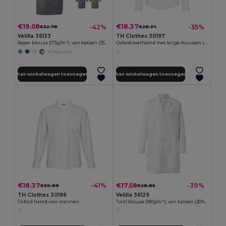
€19.08
€18.37
-42%
-35%
€32.78
€28.34
Velilla 36133
TH Clothes 30197
Keper blouse (175g/m²), van katoen (35%) en polyester (65%)
Oxford overhemd met lange mouwen voor dames. Witte kleur
+2 Kleuren
Aan winkelwagen toevoegen
Aan winkelwagen toevoegen
€18.37
€17.58
-41%
-39%
€30.99
€28.85
TH Clothes 30196
Velilla 36129
Oxford hemd voor mannen
Twill blouse (180g/m²), van katoen (20%) en polyester (80%)