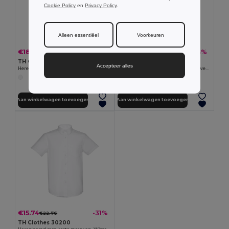
Cookie Policy
en
Privacy Policy
.
Alleen essentiëel
Voorkeuren
€18.21
€18.21
-35%
-34%
€28.08
€27.42
TH Clothes 30194
TH Clothes 30195
Accepteer alles
Herenhemd in popeline met lange mouwen. Witte kleur
Popeline overhemd met lange mouwen voor dames. Witte kleur
Aan winkelwagen toevoegen
Aan winkelwagen toevoegen
€15.74
-31%
€22.76
TH Clothes 30200