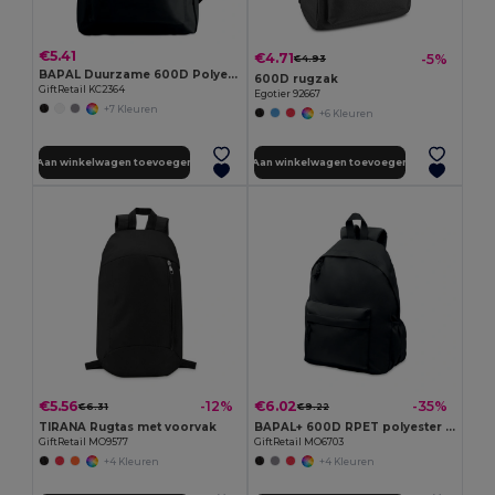
€5.41
€4.71
-5%
€4.93
BAPAL Duurzame 600D Polyester Rugzak met Ritsvak
600D rugzak
GiftRetail KC2364
Egotier 92667
+7 Kleuren
+6 Kleuren
Aan winkelwagen toevoegen
Aan winkelwagen toevoegen
€5.56
€6.02
-12%
-35%
€6.31
€9.22
TIRANA Rugtas met voorvak
BAPAL+ 600D RPET polyester rugzak
GiftRetail MO9577
GiftRetail MO6703
+4 Kleuren
+4 Kleuren