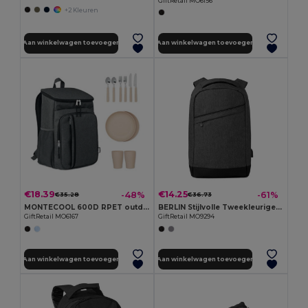
GiftRetail MO6156
+2 Kleuren
Aan winkelwagen toevoegen
Aan winkelwagen toevoegen
€18.39
€14.25
-48%
-61%
€35.28
€36.73
MONTECOOL 600D RPET outdoor koeltas
BERLIN Stijlvolle Tweekleurige Rugzak met USB-aansluiting
GiftRetail MO6167
GiftRetail MO9294
Aan winkelwagen toevoegen
Aan winkelwagen toevoegen