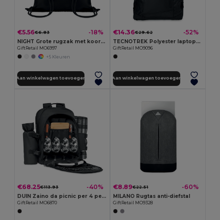
€5.56
€14.36
-18%
-52%
€6.83
€29.62
NIGHT Grote rugzak met koord RPET
TECNOTREK Polyester laptoprugtas
GiftRetail MO6997
GiftRetail MO9096
+5 Kleuren
Aan winkelwagen toevoegen
Aan winkelwagen toevoegen
€68.25
€8.89
-40%
-60%
€113.93
€22.51
DUIN Zaino da picnic per 4 persone
MILANO Rugtas anti-diefstal
GiftRetail MO6870
GiftRetail MO9328