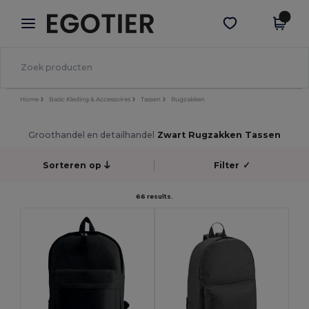
×
Egotier-app
Download app
Betere prijzen in de app!
Home
Basic Kleding & Accessoires
Tassen
Rugzakken
Groothandel en detailhandel
Zwart Rugzakken Tassen
Sorteren op
Filter
✓
66 results.