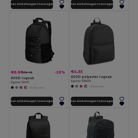
Aan winkelwagen toevoegen
Aan winkelwagen toevoegen
€4.35
€6.98
-26%
€9.40
600D polyester rugzak
600D rugzak
Egotier 92667A
Egotier 92471
+3 Kleuren
+5 Kleuren
Aan winkelwagen toevoegen
Aan winkelwagen toevoegen