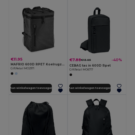
€11.95
€7.88
-40%
€13.05
MAFRIO 600D RPET Koelrugzak
CEBAG tas in 600D Rpet
GiftRetail MO2971
GiftRetail MO6717
Aan winkelwagen toevoegen
Aan winkelwagen toevoegen