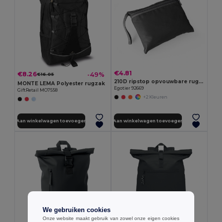
€4.81
€8.26
-49%
€16.05
210D ripstop opvouwbare rugzak
MONTE LEMA Polyester rugzak
Egotier 92669
GiftRetail MO7558
+2 Kleuren
Aan winkelwagen toevoegen
Aan winkelwagen toevoegen
We gebruiken cookies
Onze website maakt gebruik van zowel onze eigen cookies