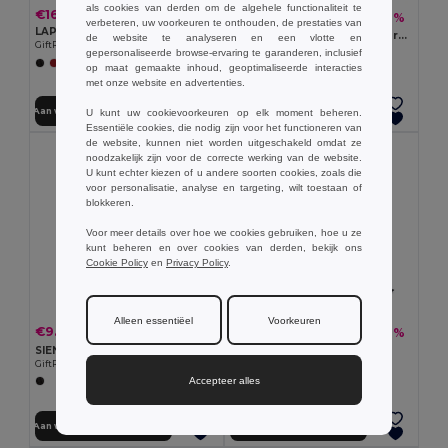
als cookies van derden om de algehele functionaliteit te
€16.22
€9.91
-46%
€18.29
verbeteren, uw voorkeuren te onthouden, de prestaties van
LAPTOSA Laptop 15" rolltop PU rugzak
IREA 600D polyester rolltop rugzak
de website te analyseren en een vlotte en
GiftRetail MO2581
GiftRetail MO2170
gepersonaliseerde browse-ervaring te garanderen, inclusief
+3 Kleuren
op maat gemaakte inhoud, geoptimaliseerde interacties
+6 Kleuren
met onze website en advertenties.
Aan winkelwagen toevoegen
Aan winkelwagen toevoegen
U kunt uw cookievoorkeuren op elk moment beheren.
Essentiële cookies, die nodig zijn voor het functioneren van
de website, kunnen niet worden uitgeschakeld omdat ze
noodzakelijk zijn voor de correcte werking van de website.
U kunt echter kiezen of u andere soorten cookies, zoals die
voor personalisatie, analyse en targeting, wilt toestaan of
blokkeren.
Voor meer details over hoe we cookies gebruiken, hoe u ze
kunt beheren en over cookies van derden, bekijk ons
Cookie Policy
en
Privacy Policy
.
Alleen essentiëel
Voorkeuren
€9.47
€19.92
-55%
-51%
€20.91
€41.06
SIENA 600D duotone RPET rugzak
BAI ROLL Laptop rugzak PU
GiftRetail MO6515
GiftRetail MO2230
Accepteer alles
Aan winkelwagen toevoegen
Aan winkelwagen toevoegen