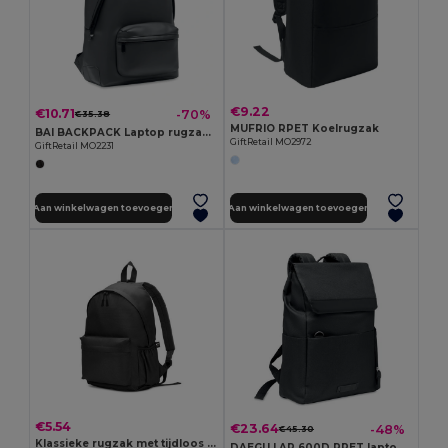
€9.22
€10.71
-70%
€35.38
MUFRIO RPET Koelrugzak
BAI BACKPACK Laptop rugzak PU 15 inch
GiftRetail MO2972
GiftRetail MO2231
Aan winkelwagen toevoegen
Aan winkelwagen toevoegen
€5.54
€23.64
-48%
€45.30
Klassieke rugzak met tijdloos design van 600D gerecycled polyester
DAEGU LAP 600D RPET laptop rugzak