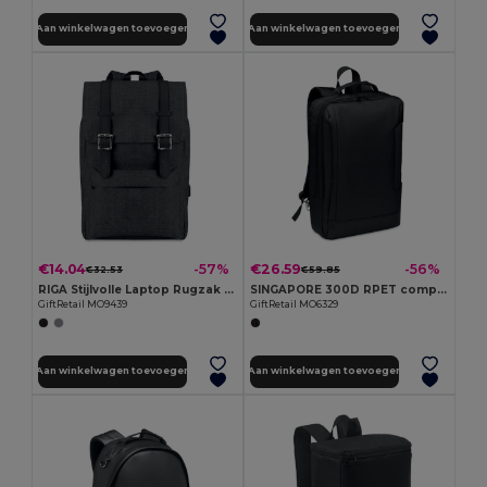
Aan winkelwagen toevoegen
Aan winkelwagen toevoegen
€14.04
€26.59
-57%
-56%
€32.53
€59.85
RIGA Stijlvolle Laptop Rugzak met USB Oplaadkabel
SINGAPORE 300D RPET computer rugzak
GiftRetail MO9439
GiftRetail MO6329
Aan winkelwagen toevoegen
Aan winkelwagen toevoegen