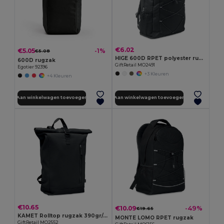
€6.02
€5.05
-1%
€5.08
HIGE 600D RPET polyester rugzak
600D rugzak
GiftRetail MO2491
Egotier 92396
+3 Kleuren
+4 Kleuren
Aan winkelwagen toevoegen
Aan winkelwagen toevoegen
€10.65
€10.09
-49%
€19.65
KAMET Rolltop rugzak 390gr/m²
MONTE LOMO RPET rugzak
GiftRetail MO2552