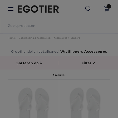
×
Egotier-app
Download app
Betere prijzen in de app!
Home
Basic Kleding & Accessoires
Accessoires
Slippers
Groothandel en detailhandel
Wit Slippers Accessoires
Sorteren op
Filter
✓
5 results.