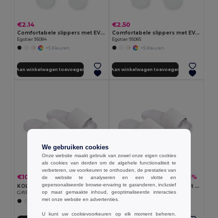
€2.14
€2.50
Comfortabele slippers met EVA-zolen en PVC-bandjes
Comfortabele slippers met EVA-zolen en PVC-bandjes
Egotier 95084
Egotier 95085
+5 Kleuren
+5 Kleuren
Aan winkelwagen toevoegen
Aan winkelwagen toevoegen
We gebruiken cookies
Onze website maakt gebruik van zowel onze eigen cookies
als cookies van derden om de algehele functionaliteit te
verbeteren, uw voorkeuren te onthouden, de prestaties van
€10.23
€10.23
-35%
-35%
€15.66
€15.66
de website te analyseren en een vlotte en
gepersonaliseerde browse-ervaring te garanderen, inclusief
KOLAM Slippers anti-slip maat 38/39
KOLAM Slippers antislip maat 36/37
op maat gemaakte inhoud, geoptimaliseerde interacties
GiftRetail MO6785
GiftRetail MO6784
met onze website en advertenties.
U kunt uw cookievoorkeuren op elk moment beheren.