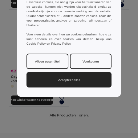
Essentiële cookies, die nodig zijn voor het functioneren van
Aan winkelwagen toevoegen
Aan winkelwagen toevoegen
de website, kunnen niet worden uitgeschakeld omdat ze
noodzakelijk zijn voor de correcte werking van de website.
U kunt echter kiezen of u andere soorten cookies, zoals die
voor personalisatie, analyse en targeting, wilt toestaan of
blokkeren.
Voor meer details over hoe we cookies gebruiken, hoe u ze
kunt beheren en over cookies van derden, bekijk ons
Cookie Policy
en
Privacy Policy
.
Alleen essentiëel
Voorkeuren
€2.74
-3%
€2.82
Goya 53512
Accepteer alles
Zachte Sokken van Pluizige Stof met Aanpasbaar Label SOKKER
Aan winkelwagen toevoegen
Alle Producten Tonen.