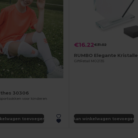
€16.22
€31.02
GiftRetail MO2135
2
othes 30306
 sportsokken voor kinderen
nkelwagen toevoegen
Aan winkelwagen toevoegen