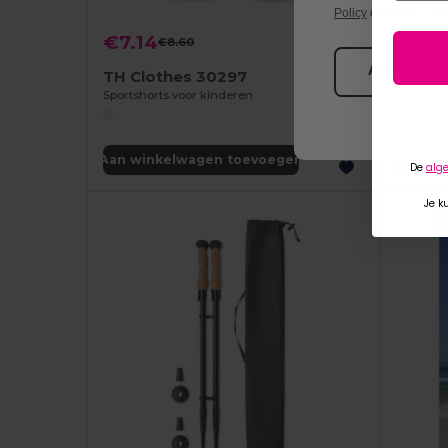
Policy
en
Privacy Pol
€9.5
€7.14
€8.60
-17%
Alleen essent
TH Clothes 30297
GiftReta
Sportshorts voor kinderen
Aan winkelwagen toevoegen
Aan wi
De
alg
Je k