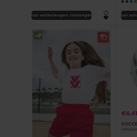
Aan winkelwagen toevoegen
Aan wi
€6.6
SOCCE
GiftReta