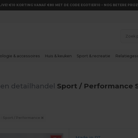
LIVE! €10 KORTING VANAF €80 MET DE CODE EGOTIER10 – NOG BETERE PRIJZ
ologie & accessoires
Huis & keuken
Sport & recreatie
Relatieges
en detailhandel
Sport / Performance 
 : Sport / Performance
Made in
PT