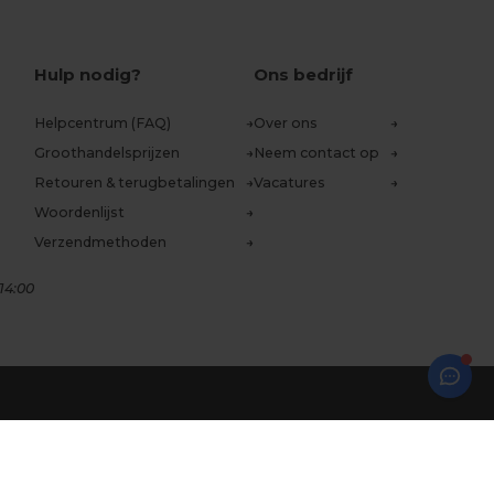
Hulp nodig?
Ons bedrijf
Helpcentrum (FAQ)
Over ons
Groothandelsprijzen
Neem contact op
Retouren & terugbetalingen
Vacatures
Woordenlijst
Verzendmethoden
14:00