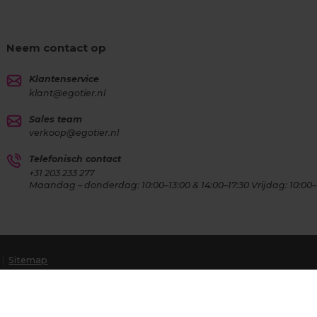
Neem contact op
Klantenservice
klant@egotier.nl
Sales team
verkoop@egotier.nl
Telefonisch contact
+31 203 233 277
Maandag – donderdag: 10:00–13:00 & 14:00–17:30 Vrijdag: 10:00–
|
Sitemap