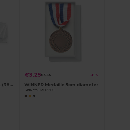
€3.25
€3.54
-8%
Katoenen sporthanddoek (380 g/m²)
WINNER Medaille 5cm diameter
GiftRetail MO2260