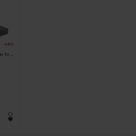
-48%
RUMBO Elegante Kristallen Trofee in Luxe Geschenkdoos