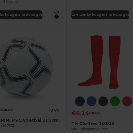
+1 Kleuren
nkelwagen toevoegen
Aan winkelwagen toevoegen
1
€10.07
-34%
€6.24
€8.07
RINI PVC voetbal 21.5cm
TH Clothes 30303
il MO7933
Mid-kuit sportsokken