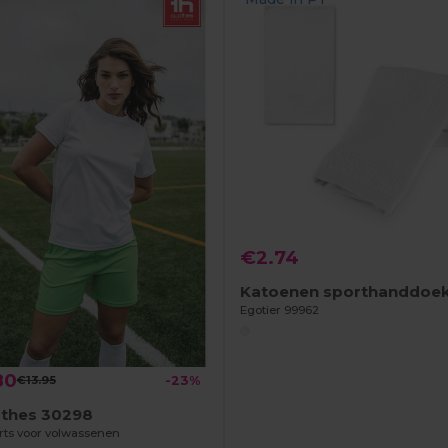
€2.74
Egotier 99962
80
€13.95
-23%
othes 30298
rts voor volwassenen