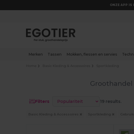
ONZE APP IS 
Merken
Tassen
Mokken, flessen en servies
Techn
Home
Basic Kleding & Accessoires
Sportkleding
Groothandel 
Sorteren op
Filters
19 results.
Basic Kleding & Accessoires
Sportkleding
Gebruik