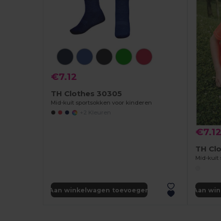
€7.12
TH Clothes 30305
Mid-kuit sportsokken voor kinderen
+2 Kleuren
€7.1
TH Cl
Mid-kuit
Aan winkelwagen toevoegen
Aan wi