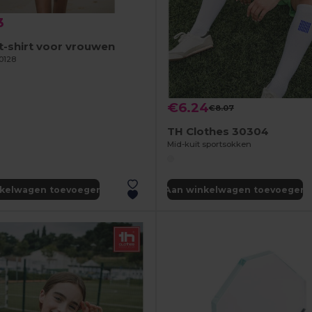
3
t-shirt voor vrouwen
0128
€6.24
€8.07
TH Clothes 30304
Mid-kuit sportsokken
nkelwagen toevoegen
Aan winkelwagen toevoegen