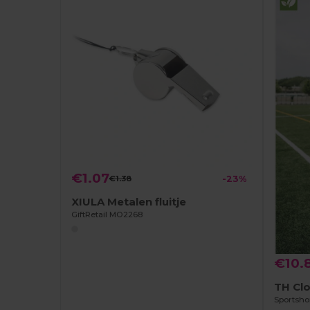
€1.07
€1.38
-23%
XIULA Metalen fluitje
GiftRetail MO2268
€10.
TH Cl
Sportsho