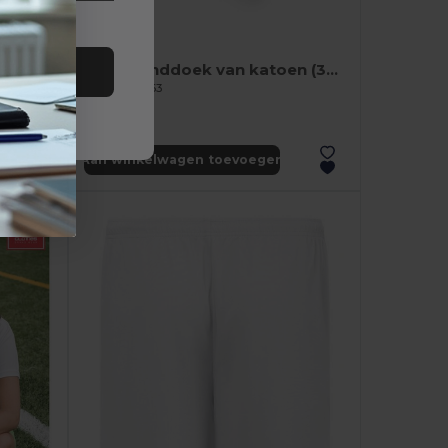
€7.35
-43%
DIAWARD Kristallen award geschenkdoos
sporthanddoek van katoen (380 g/m²)
alles
Egotier 99963
Aan winkelwagen toevoegen