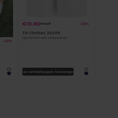
€10.80
€14.57
-26%
TH Clothes 30299
Sportshorts voor volwassenen
-23%
Aan winkelwagen toevoegen