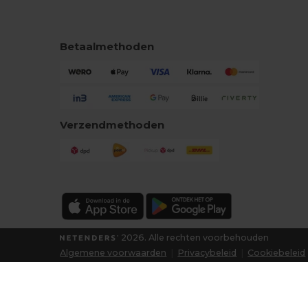
Betaalmethoden
Verzendmethoden
2026. Alle rechten voorbehouden
Algemene voorwaarden
|
Privacybeleid
|
Cookiebeleid