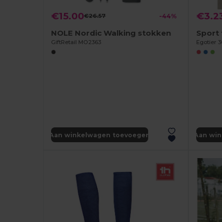
€15.00
€3.2
€26.57
-44%
NOLE Nordic Walking stokken
Sport 
GiftRetail MO2363
Egotier 3
Aan winkelwagen toevoegen
Aan wi