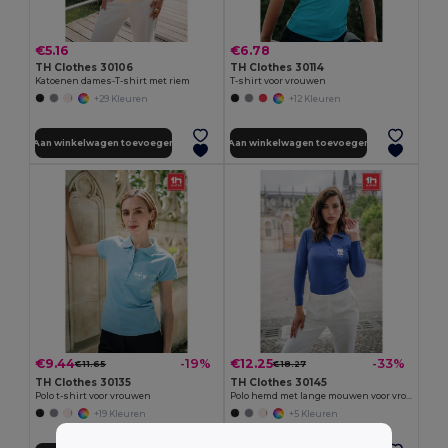
€5.16
€6.78
TH Clothes 30106
TH Clothes 30114
Katoenen dames-T-shirt met riem
T-shirt voor vrouwen
+29 Kleuren
+12 Kleuren
Aan winkelwagen toevoegen
Aan winkelwagen toevoegen
€9.44
€12.25
-19%
-33%
€11.65
€18.27
TH Clothes 30135
TH Clothes 30145
Polo t-shirt voor vrouwen
Polo hemd met lange mouwen voor vrouwen
+19 Kleuren
+5 Kleuren