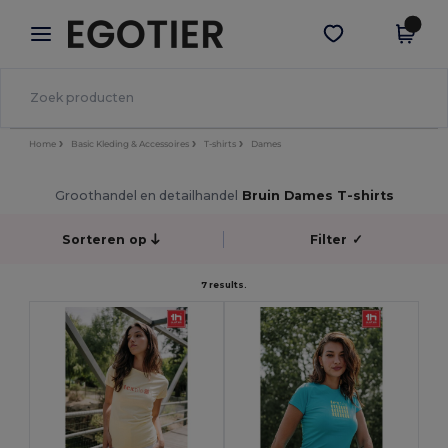
×
Egotier-app
Download app
Betere prijzen in de app!
Home
Basic Kleding & Accessoires
T-shirts
Dames
Groothandel en detailhandel
Bruin Dames T-shirts
Sorteren op
Filter
✓
7 results.