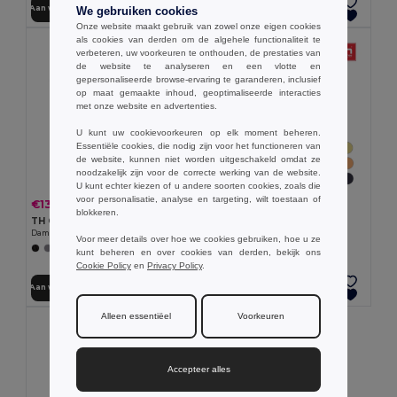
Aan winkelwagen toevoegen
Aan winkelwagen toevoegen
We gebruiken cookies
Onze website maakt gebruik van zowel onze eigen cookies
als cookies van derden om de algehele functionaliteit te
verbeteren, uw voorkeuren te onthouden, de prestaties van
de website te analyseren en een vlotte en
gepersonaliseerde browse-ervaring te garanderen, inclusief
op maat gemaakte inhoud, geoptimaliseerde interacties
met onze website en advertenties.
U kunt uw cookievoorkeuren op elk moment beheren.
Essentiële cookies, die nodig zijn voor het functioneren van
de website, kunnen niet worden uitgeschakeld omdat ze
noodzakelijk zijn voor de correcte werking van de website.
U kunt echter kiezen of u andere soorten cookies, zoals die
voor personalisatie, analyse en targeting, wilt toestaan of
€6.94
€13.19
-25%
€17.62
blokkeren.
TH Clothes 30108
TH Clothes 30262
T-shirt voor vrouwen
Dames poloshirt
Voor meer details over hoe we cookies gebruiken, hoe u ze
+24 Kleuren
+8 Kleuren
kunt beheren en over cookies van derden, bekijk ons
Cookie Policy
en
Privacy Policy
.
Aan winkelwagen toevoegen
Aan winkelwagen toevoegen
Alleen essentiëel
Voorkeuren
Accepteer alles