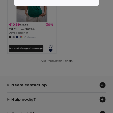
€10.99
-30%
€15.65
TH Clothes 30264
Dames poloshirt
+5 Kleuren
Aan winkelwagen toevoegen
Alle Producten Tonen.
Neem contact op
Hulp nodig?