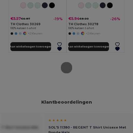
€5.57
€5.94
-19%
-26%
€6.87
€8.00
TH Clothes 30269
TH Clothes 30278
100% katoen t-shirt
100% katoen t-shirt
+2 Kleuren
+2 Kleuren
Aan winkelwagen toevoegen
Aan winkelwagen toevoegen
Klantbeoordelingen
★ ★ ★ ★ ★
 T Shirt Unisexe Met
SOL'S 11380 - REGENT T Shirt Unisexe Met
Ronde Hals