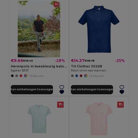
€9.66
€14.37
-28%
-25%
€13.42
€19.19
Herenpolo in tweekleurig katoen
TH Clothes 30268
Egotier 30137
Polo t-shirt voor mannen
+3 Kleuren
+2 Kleuren
Aan winkelwagen toevoegen
Aan winkelwagen toevoegen