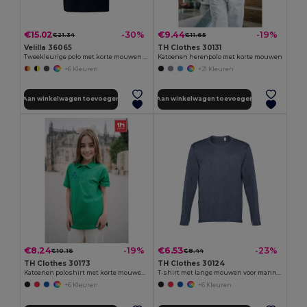
€15.02
€9.44
-30%
-19%
€21.34
€11.65
Velilla 36065
TH Clothes 30131
Tweekleurige polo met korte mouwen (160g/m²) van polyester (100%)
Katoenen herenpolo met korte mouwen
+6 Kleuren
+21 Kleuren
Aan winkelwagen toevoegen
Aan winkelwagen toevoegen
€8.24
€6.53
-19%
-23%
€10.16
€8.44
TH Clothes 30173
TH Clothes 30124
Katoenen poloshirt met korte mouwen voor kinderen (uniseks)
T-shirt met lange mouwen voor mannen
+6 Kleuren
+6 Kleuren