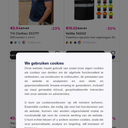
€5.94
€15.02
-23%
-30%
€7.67
€21.34
TH Clothes 30277
Velilla 36063
100% katoen t-shirt
Tweekleurige polo met vogeloogjes (160g/m²) met korte mouwen, van polyester (100%)
+2 Kleuren
+6 Kleuren
Aan winkelwagen toevoegen
Aan winkelwagen toevoegen
We gebruiken cookies
Onze website maakt gebruik van zowel onze eigen cookies
als cookies van derden om de algehele functionaliteit te
verbeteren, uw voorkeuren te onthouden, de prestaties van
de website te analyseren en een vlotte en
gepersonaliseerde browse-ervaring te garanderen, inclusief
op maat gemaakte inhoud, geoptimaliseerde interacties
met onze website en advertenties.
U kunt uw cookievoorkeuren op elk moment beheren.
Essentiële cookies, die nodig zijn voor het functioneren van
de website, kunnen niet worden uitgeschakeld omdat ze
noodzakelijk zijn voor de correcte werking van de website.
€5.77
€12.25
-17%
-36%
€6.95
€19.08
U kunt echter kiezen of u andere soorten cookies, zoals die
TH Clothes 30311
TH Clothes 30141
voor personalisatie, analyse en targeting, wilt toestaan of
T-shirt met lange mouwen
Herenpolo met lange mouwen van gekaard katoen