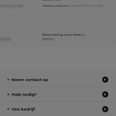
kleuren voor een
Goede producten
Vertaald van Français
Beoordeling door Peter L.
noniem
ZEPIOZ
Neem contact op
Hulp nodig?
Ons bedrijf