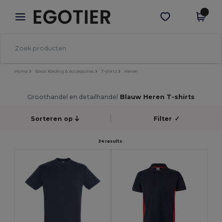
×
Egotier-app
Download app
Betere prijzen in de app!
Home
Basic Kleding & Accessoires
T-shirts
Heren
Groothandel en detailhandel
Blauw Heren T-shirts
Sorteren op
Filter
✓
34 results.