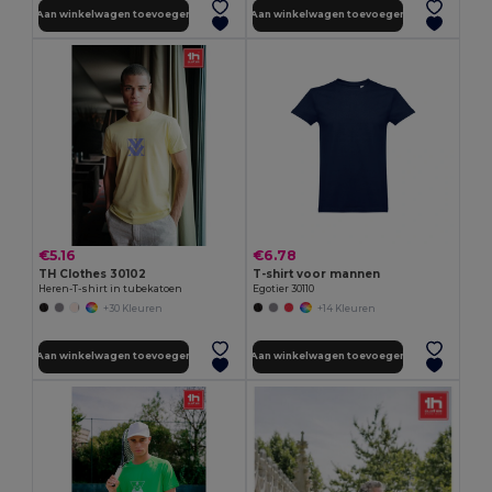
Aan winkelwagen toevoegen
Aan winkelwagen toevoegen
€5.16
€6.78
TH Clothes 30102
T-shirt voor mannen
Heren-T-shirt in tubekatoen
Egotier 30110
+30 Kleuren
+14 Kleuren
Aan winkelwagen toevoegen
Aan winkelwagen toevoegen