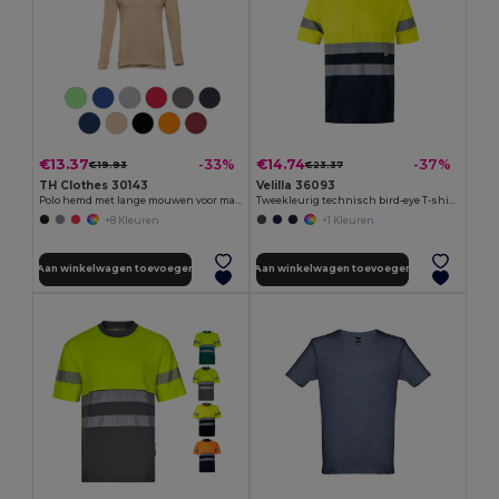
€13.37
€14.74
-33%
-37%
€19.93
€23.37
TH Clothes 30143
Velilla 36093
Polo hemd met lange mouwen voor mannen
Tweekleurig technisch bird-eye T-shirt (140g/m²) van polyester (100%)
+8 Kleuren
+1 Kleuren
Aan winkelwagen toevoegen
Aan winkelwagen toevoegen