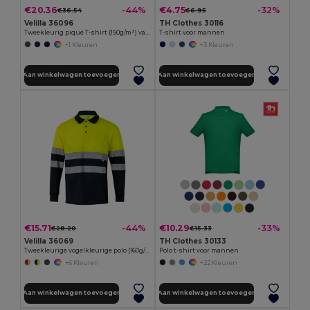
€20.36
€4.75
-44%
-32%
€36.54
€6.95
Velilla 36096
TH Clothes 30116
Tweekleurig piqué T-shirt (150g/m²) van katoen (55%) en polyester (45%)
T-shirt voor mannen
+1 Kleuren
+3 Kleuren
Aan winkelwagen toevoegen
Aan winkelwagen toevoegen
€15.71
€10.29
-44%
-33%
€28.20
€15.33
Velilla 36069
TH Clothes 30133
Tweekleurige vogelkleurige polo (160g/m²) met lange mouwen, van polyester (100%)
Polo t-shirt voor mannen
+6 Kleuren
+22 Kleuren
Aan winkelwagen toevoegen
Aan winkelwagen toevoegen