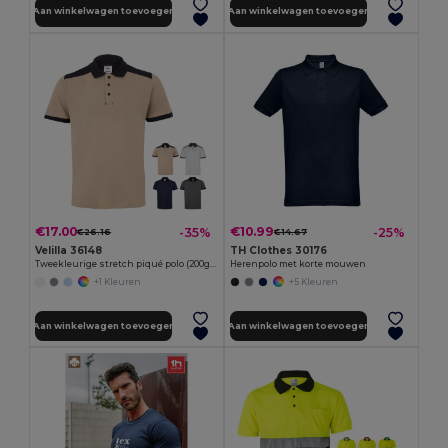
Aan winkelwagen toevoegen
Aan winkelwagen toevoegen
€17.00
€10.99
-35%
-25%
€26.16
€14.67
Velilla 36148
TH Clothes 30176
Tweekleurige stretch piqué polo (200g/m²) met korte mouwen, van polyester (96%) en elastaan (4%)
Herenpolo met korte mouwen
+1 Kleuren
+5 Kleuren
Aan winkelwagen toevoegen
Aan winkelwagen toevoegen