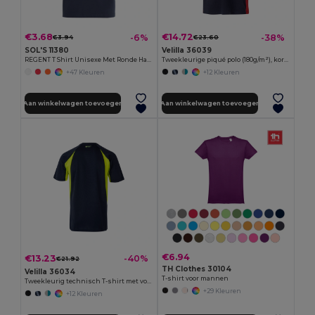
€3.68
€14.72
-6%
-38%
€3.94
€23.60
SOL'S 11380
Velilla 36039
REGENT T Shirt Unisexe Met Ronde Hals
Tweekleurige piqué polo (180g/m²), korte mouw van katoen (60%) en polyester (40%)
+47 Kleuren
+12 Kleuren
Aan winkelwagen toevoegen
Aan winkelwagen toevoegen
€6.94
€13.23
-40%
€21.92
TH Clothes 30104
Velilla 36034
T-shirt voor mannen
Tweekleurig technisch T-shirt met vogeloogjes (160g/m²) van polyester (100%)
+29 Kleuren
+12 Kleuren