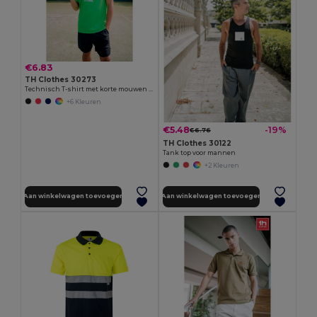
€6.83
TH Clothes 30273
Technisch T-shirt met korte mouwen in polyester
+6 Kleuren
€5.48
-19%
€6.76
TH Clothes 30122
Tank top voor mannen
+2 Kleuren
Aan winkelwagen toevoegen
Aan winkelwagen toevoegen