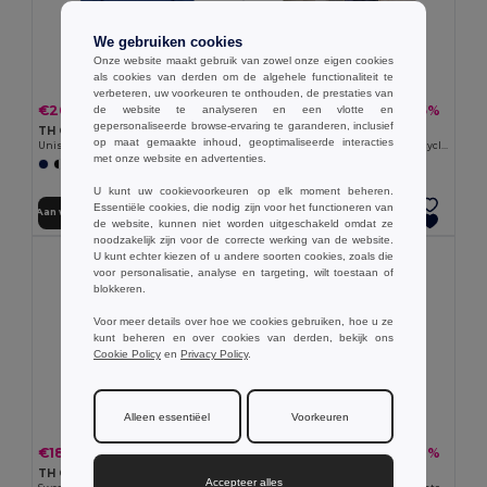
We gebruiken cookies
Onze website maakt gebruik van zowel onze eigen cookies
als cookies van derden om de algehele functionaliteit te
verbeteren, uw voorkeuren te onthouden, de prestaties van
€20.23
€12.69
-38%
-25%
de website te analyseren en een vlotte en
€32.67
€16.94
gepersonaliseerde browse-ervaring te garanderen, inclusief
TH Clothes 30189
TH Clothes 30287
op maat gemaakte inhoud, geoptimaliseerde interacties
Unisex sweatshirt
Sweatshirt voor kinderen van gerecycled katoen en polyester
met onze website en advertenties.
+3 Kleuren
+4 Kleuren
U kunt uw cookievoorkeuren op elk moment beheren.
Essentiële cookies, die nodig zijn voor het functioneren van
Aan winkelwagen toevoegen
Aan winkelwagen toevoegen
de website, kunnen niet worden uitgeschakeld omdat ze
noodzakelijk zijn voor de correcte werking van de website.
U kunt echter kiezen of u andere soorten cookies, zoals die
voor personalisatie, analyse en targeting, wilt toestaan of
blokkeren.
Voor meer details over hoe we cookies gebruiken, hoe u ze
kunt beheren en over cookies van derden, bekijk ons
Cookie Policy
en
Privacy Policy
.
Alleen essentiëel
Voorkeuren
€18.83
€20.37
-31%
-38%
€27.24
€32.89
TH Clothes 30161
TH Clothes 30149
Accepteer alles