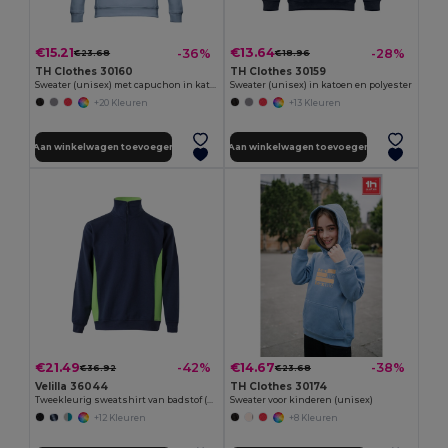
€15.21
€13.64
-36%
-28%
€23.68
€18.96
TH Clothes 30160
TH Clothes 30159
Sweater (unisex) met capuchon in katoen en polyester
Sweater (unisex) in katoen en polyester
+20 Kleuren
+13 Kleuren
Aan winkelwagen toevoegen
Aan winkelwagen toevoegen
€21.49
€14.67
-42%
-38%
€36.92
€23.68
Velilla 36044
TH Clothes 30174
Tweekleurig sweatshirt van badstof (260g/m²), van polyester (65%) en katoen (35%)
Sweater voor kinderen (unisex)
+12 Kleuren
+8 Kleuren