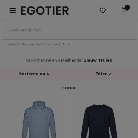
×
Egotier-app
Download app
Betere prijzen in de app!
Home
Basic Kleding & Accessoires
Truien
Groothandel en detailhandel
Blauw Truien
Sorteren op
Filter
✓
14 results.