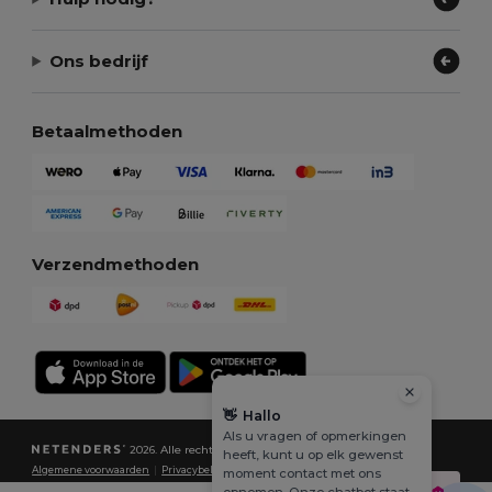
Ons bedrijf
Betaalmethoden
Verzendmethoden
👋
Hallo
Als u vragen of opmerkingen
2026. Alle rechten voorbehouden
heeft, kunt u op elk gewenst
Algemene voorwaarden
|
Privacybeleid
|
Cookiebeleid
|
Sitemap
moment contact met ons