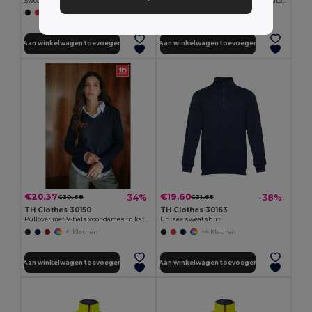
Sweater voor heren in katoen en polyester
Pullover met V-hals voor heren in katoen en polyamide
+6 Kleuren
+1 Kleuren
Aan winkelwagen toevoegen
Aan winkelwagen toevoegen
€20.37
€19.60
-34%
-38%
€30.68
€31.65
TH Clothes 30150
TH Clothes 30163
Pullover met V-hals voor dames in katoen en polyamide
Unisex sweatshirt
+1 Kleuren
+4 Kleuren
Aan winkelwagen toevoegen
Aan winkelwagen toevoegen