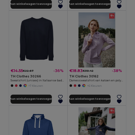
Aan winkelwagen toevoegen
Aan winkelwagen toevoegen
€14.55
€18.83
-36%
-38%
€22.67
€30.42
TH Clothes 30266
TH Clothes 30162
Sweatshirt (unisex) in Italiaanse badstof zonder sluiting
Damessweatshirt van katoen en polyester
+7 Kleuren
+6 Kleuren
Aan winkelwagen toevoegen
Aan winkelwagen toevoegen