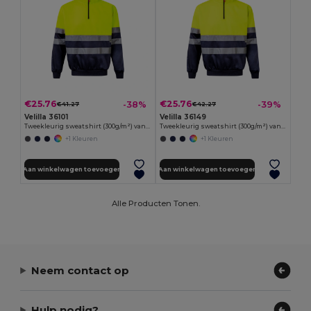
€25.76
€25.76
-38%
-39%
€41.27
€42.27
Velilla 36101
Velilla 36149
Tweekleurig sweatshirt (300g/m²) van polyester fleece (100%)
Tweekleurig sweatshirt (300g/m²) van polyester fleece (100%)
+1 Kleuren
+1 Kleuren
Aan winkelwagen toevoegen
Aan winkelwagen toevoegen
Alle Producten Tonen.
Neem contact op
Hulp nodig?