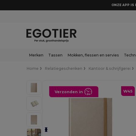
ONZE APP IS 
Merken
Tassen
Mokken, flessen en servies
Techn
Home
Relatiegeschenken
Kantoor & schrijfgerei
W45
Verzonden in