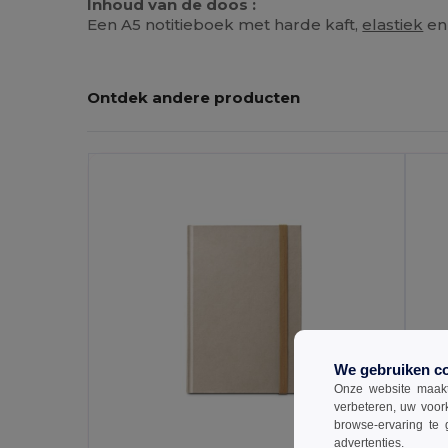
Inhoud van de doos :
Een A5 notitieboek met harde kaft,
elastiek
en 
Ontdek andere producten
Personaliseer
P
Het!
We gebruiken c
Onze website maakt
verbeteren, uw voor
browse-ervaring te 
advertenties.