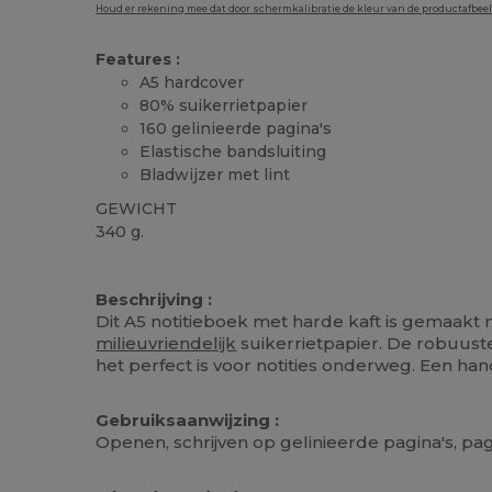
Houd er rekening mee dat door schermkalibratie de kleur van de productafbee
Features :
A5 hardcover
80% suikerrietpapier
160 gelinieerde pagina's
Elastische bandsluiting
Bladwijzer met lint
GEWICHT
340 g.
Ruime voorraad
Personaliseren
Beschrijving :
Dit A5 notitieboek met harde kaft is gemaakt
milieuvriendelijk
suikerrietpapier. De robuuste
het perfect is voor notities onderweg. Een hand
Gebruiksaanwijzing :
Openen, schrijven op gelinieerde pagina's, pa