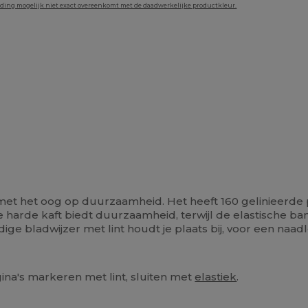
lding mogelijk niet exact overeenkomt met de daadwerkelijke productkleur.
 met het oog op duurzaamheid. Het heeft 160 gelinieerde 
 harde kaft biedt duurzaamheid, terwijl de elastische ban
ige bladwijzer met lint houdt je plaats bij, voor een naadl
gina's markeren met lint, sluiten met
elastiek
.