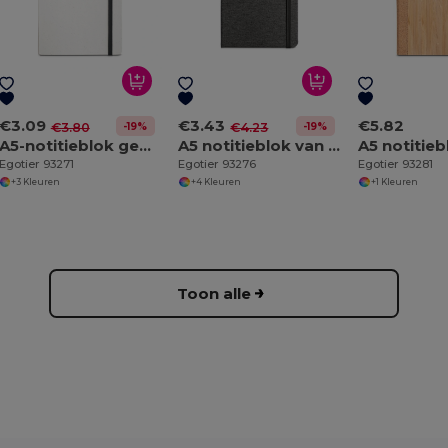
€3.09
€3.43
€5.82
-19%
-19%
€3.80
€4.23
A5-notitieblok gemaakt van gerecyclede melkpakken met gelinieerde pagina's
A5 notitieblok van gerecycled polyester (100% rPET) met gelinieerde pagina's
Egotier 93271
Egotier 93276
Egotier 93281
+3 Kleuren
+4 Kleuren
+1 Kleuren
Toon alle