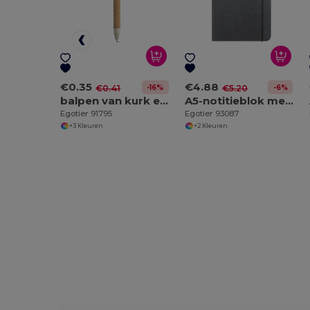
€0.35
€4.88
-16%
-6%
€0.41
€5.20
balpen van kurk en Tarwestrovezel
A5-notitieblok met harde kaft van leer (70% gerecycled) met gelinieerde pagina's
Egotier 91795
Egotier 93087
+3 Kleuren
+2 Kleuren