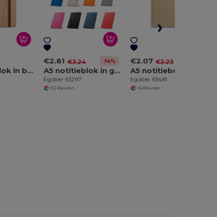
€2.81
€2.07
-14%
-7%
€3.24
€2.23
A5 notitieblok in bamboe en kurkvellen met gelinieerde pagina's
A5 notitieblok in gerecycled polyester (100% rPET) met gelinieerde pagina's
A5 notitieboek met gelinieerde pagina's
Egotier 93297
Egotier 93481
+12 Kleuren
+6 Kleuren