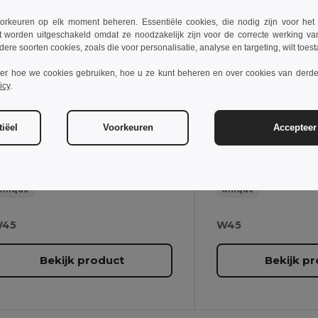
€6.30
€5.08
-8%
€6.84
€5.34
rkeuren op elk moment beheren. Essentiële cookies, die nodig zijn voor het
gotier 93287
Egotier 93637
t worden uitgeschakeld omdat ze noodzakelijk zijn voor de correcte werking va
dere soorten cookies, zoals die voor personalisatie, analyse en targeting, wilt toes
ver hoe we cookies gebruiken, hoe u ze kunt beheren en over cookies van derde
A5 notitieboekje met ringen, harde kaft, gemaakt van suikerrietpapier (80% suikerriet) met effen pagina's
icy
.
37 g
274 g
iëel
Voorkeuren
Accepteer 
Unique
Unique
45
W45
Bekijk product
Bekijk p