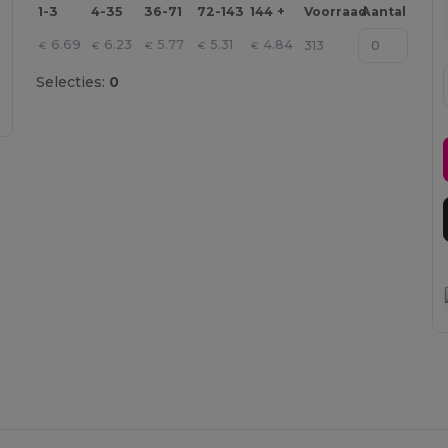
1-3
4-35
36-71
72-143
144 +
Voorraad
Aantal
6.69
6.23
5.77
5.31
4.84
313
€
€
€
€
€
Selecties:
0