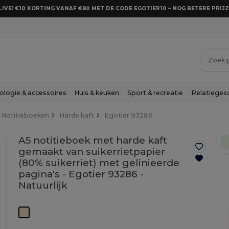
LIVE! €10 KORTING VANAF €80 MET DE CODE EGOTIER10 – NOG BETERE PRIJZ
ologie & accessoires
Huis & keuken
Sport & recreatie
Relatieges
Notitieboeken
Harde kaft
Egotier 93286
A5 notitieboek met harde kaft
gemaakt van suikerrietpapier
(80% suikerriet) met gelinieerde
pagina's - Egotier 93286 -
Natuurlijk