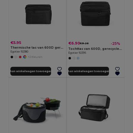
€5.95
€6.90
-25%
€9.26
Thermische tas van 600D gerecycled polyester met verstelbare riem
Tochttas van 600D, gerecycled polyester, met verstelbare schouderband
Egotier 92380
Egotier 92395
+2 Kleuren
Aan winkelwagen toevoegen
Aan winkelwagen toevoegen