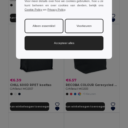
GiftRetail MO2125
GiftRetail IT3101
Voor meer details over hoe we cookies gebruiken, hoe u ze
kunt beheren en over cookies van derden, bekijk ons
Cookie Policy
en
Privacy Policy
.
Aan winkelwagen toevoegen
Aan winkelwagen toevoegen
Alleen essentiëel
Voorkeuren
Accepteer alles
€6.39
€6.57
CHILL 600D RPET koeltas
RECOBA COLOUR Gerecycled katoenen koeltas
GiftRetail MO2557
GiftRetail MO2551
+1 Kleuren
Aan winkelwagen toevoegen
Aan winkelwagen toevoegen