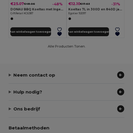
€25.07
€12.10
-48%
-31%
€48.06
€17.63
DONAU BBQ Koeltas met Ingebouwde Grill
Koeltas 7L in 300D en 840D jacquard
GiftRetail KC6387
Egotier 92097
Aan winkelwagen toevoegen
Aan winkelwagen toevoegen
Alle Producten Tonen.
Neem contact op
Hulp nodig?
Ons bedrijf
Betaalmethoden