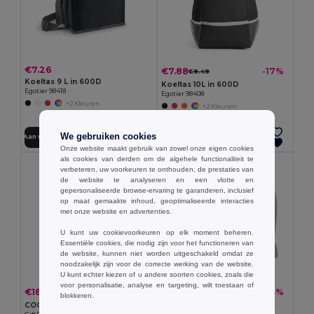
€7.26
€7.88
-17%
€9.49
Koeltas 9 L in 600D
Koeltas 10L in 600D
Egotier 98418
Egotier 98408
+2 Kleuren
+2 Kleuren
We gebruiken cookies
Aan winkelwagen toevoegen
Aan winkelwagen toevoegen
Onze website maakt gebruik van zowel onze eigen cookies
als cookies van derden om de algehele functionaliteit te
verbeteren, uw voorkeuren te onthouden, de prestaties van
de website te analyseren en een vlotte en
gepersonaliseerde browse-ervaring te garanderen, inclusief
op maat gemaakte inhoud, geoptimaliseerde interacties
met onze website en advertenties.
U kunt uw cookievoorkeuren op elk moment beheren.
Essentiële cookies, die nodig zijn voor het functioneren van
de website, kunnen niet worden uitgeschakeld omdat ze
noodzakelijk zijn voor de correcte werking van de website.
U kunt echter kiezen of u andere soorten cookies, zoals die
voor personalisatie, analyse en targeting, wilt toestaan of
€18.89
€7.31
-48%
-34%
€36.18
€11.11
blokkeren.
COOLPACK 300D RPET Koelrugzak
ZIPPER Koeltas met voorvak