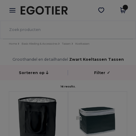
×
Egotier-app
Download app
Betere prijzen in de app!
Home
Basic Kleding & Accessoires
Tassen
Koeltassen
Groothandel en detailhandel
Zwart Koeltassen Tassen
Sorteren op
Filter
✓
16 results.