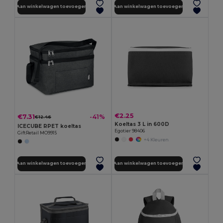
Aan winkelwagen toevoegen
Aan winkelwagen toevoegen
€2.25
€7.31
-41%
€12.46
Koeltas 3 L in 600D
ICECUBE RPET koeltas
Egotier 98406
GiftRetail MO9915
+4 Kleuren
Aan winkelwagen toevoegen
Aan winkelwagen toevoegen