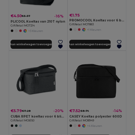
€1.75
€4.50
-16%
€5.37
PROMOCOOL Koeltas voor 6 blikjes
PLICOOL Koeltas van 210T nylon
GiftRetail MO7883
GiftRetail MO7214
+1 Kleuren
+3 Kleuren
Aan winkelwagen toevoegen
Aan winkelwagen toevoegen
€5.79
€7.52
-20%
-14%
€7.28
€8.74
CUBA RPET koeltas voor 6 blikjes
CASEY Koeltas polyester 600D
GiftRetail MO6150
GiftRetail MO8949
+4 Kleuren