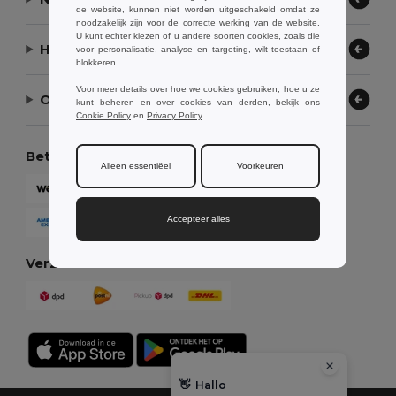
de website, kunnen niet worden uitgeschakeld omdat ze
noodzakelijk zijn voor de correcte werking van de website.
U kunt echter kiezen of u andere soorten cookies, zoals die
Hulp nodig?
voor personalisatie, analyse en targeting, wilt toestaan of
blokkeren.
Voor meer details over hoe we cookies gebruiken, hoe u ze
Ons bedrijf
kunt beheren en over cookies van derden, bekijk ons
Cookie Policy
en
Privacy Policy
.
Betaalmethoden
Alleen essentiëel
Voorkeuren
Accepteer alles
Verzendmethoden
👋
Hallo