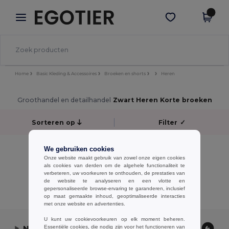
×
Egotier-app
Download app
Betere prijzen in de app!
Home
Basic Kleding & Accessoires
Broeken en shorts
Heren
Groothandel en detailhandel
Zwart Heren Korte broeken
Sorteren op
Filter
✓
No results.
We gebruiken cookies
No results.
Onze website maakt gebruik van zowel onze eigen cookies
als cookies van derden om de algehele functionaliteit te
verbeteren, uw voorkeuren te onthouden, de prestaties van
Alle Producten Tonen.
de website te analyseren en een vlotte en
gepersonaliseerde browse-ervaring te garanderen, inclusief
op maat gemaakte inhoud, geoptimaliseerde interacties
met onze website en advertenties.
U kunt uw cookievoorkeuren op elk moment beheren.
Neem contact op
Essentiële cookies, die nodig zijn voor het functioneren van