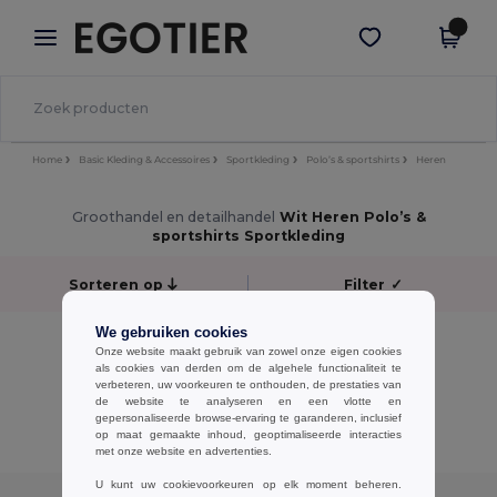
×
Egotier-app
Download app
Betere prijzen in de app!
Home
Basic Kleding & Accessoires
Sportkleding
Polo’s & sportshirts
Heren
Groothandel en detailhandel
Wit Heren Polo’s &
sportshirts Sportkleding
Sorteren op
Filter
✓
We gebruiken cookies
No results.
Onze website maakt gebruik van zowel onze eigen cookies
No results.
als cookies van derden om de algehele functionaliteit te
verbeteren, uw voorkeuren te onthouden, de prestaties van
de website te analyseren en een vlotte en
Alle Producten Tonen.
gepersonaliseerde browse-ervaring te garanderen, inclusief
op maat gemaakte inhoud, geoptimaliseerde interacties
met onze website en advertenties.
U kunt uw cookievoorkeuren op elk moment beheren.