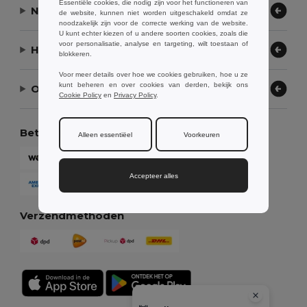
Essentiële cookies, die nodig zijn voor het functioneren van
Neem contact op
de website, kunnen niet worden uitgeschakeld omdat ze
noodzakelijk zijn voor de correcte werking van de website.
U kunt echter kiezen of u andere soorten cookies, zoals die
voor personalisatie, analyse en targeting, wilt toestaan of
Hulp nodig?
blokkeren.
Voor meer details over hoe we cookies gebruiken, hoe u ze
kunt beheren en over cookies van derden, bekijk ons
Ons bedrijf
Cookie Policy
en
Privacy Policy
.
Betaalmethoden
Alleen essentiëel
Voorkeuren
Accepteer alles
Verzendmethoden