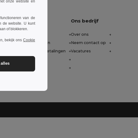
 met onze website en
 functioneren van de
Hulp nodig?
Ons bedrijf
n de website. U kunt
taan of blokkeren.
Helpcentrum (FAQ)
Over ons
n, bekijk ons
Cookie
Groothandelsprijzen
Neem contact op
Retouren & terugbetalingen
Vacatures
Woordenlijst
alles
Verzendmethoden
14:00