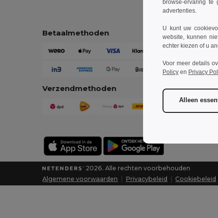
browse-ervaring te 
advertenties.
U kunt uw cookievoo
Betaalmethoden
website, kunnen nie
echter kiezen of u an
Voor meer details o
Policy
en
Privacy Pol
Verzendmethoden
Alleen essent
2026. Alle rechten voorbehouden
Algemene voorwaarden
|
Privacybeleid
|
Cookiebeleid