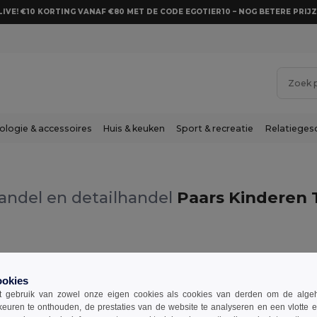
LIVE! €10 KORTING VANAF €80 MET DE CODE EGOTIER10 – NOG BETERE PRIJZ
ologie & accessoires
Huis & keuken
Sport & recreatie
Relatieges
andel en detailhandel
Paars Kinderen T
Paars
ookies
 gebruik van zowel onze eigen cookies als cookies van derden om de algehele
keuren te onthouden, de prestaties van de website te analyseren en een vlotte 