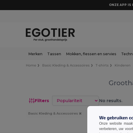
ONZE APP IS 
Merken
Tassen
Mokken, flessen en servies
Techn
Home
Basic Kleding & Accessoires
T-shirts
Kinderen
Grooth
Sorteren op
Filters
No results.
Basic Kleding & Accessoires
T-shirts
Kinderen
We gebruiken c
Onze website maakt
verbeteren, uw voor