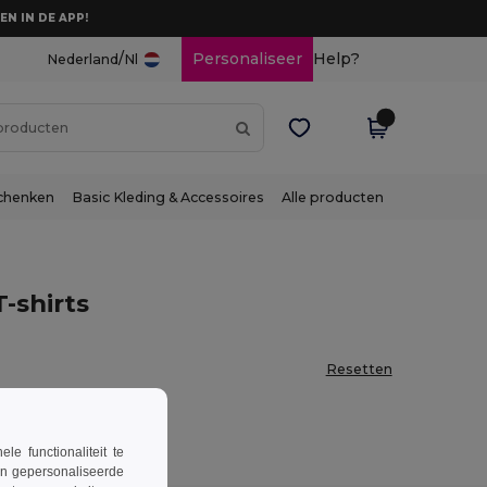
EN IN DE APP!
/
Personaliseer
Help?
Nederland
Nl
chenken
Basic Kleding & Accessoires
Alle producten
-shirts
Resetten
 functionaliteit te
en gepersonaliseerde