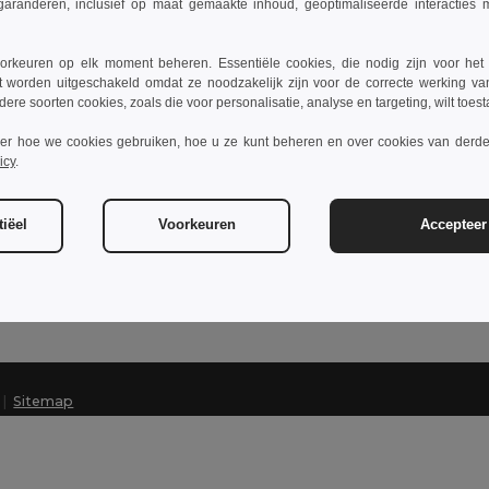
garanderen, inclusief op maat gemaakte inhoud, geoptimaliseerde interacties
rkeuren op elk moment beheren. Essentiële cookies, die nodig zijn voor het
Neem contact op
t worden uitgeschakeld omdat ze noodzakelijk zijn voor de correcte werking va
dere soorten cookies, zoals die voor personalisatie, analyse en targeting, wilt toes
Klantenservice
ver hoe we cookies gebruiken, hoe u ze kunt beheren en over cookies van derde
klant@egotier.nl
icy
.
Sales team
verkoop@egotier.nl
iëel
Voorkeuren
Accepteer 
Telefonisch contact
+31 203 233 277
Maandag – donderdag: 10:00–13:00 & 14:00–17:30 Vrijdag: 10:00–
|
Sitemap