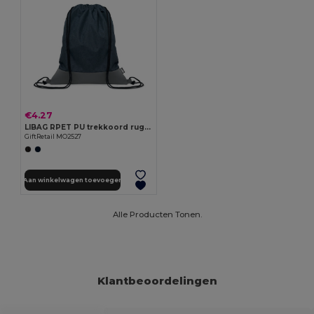
€4.27
LIBAG RPET PU trekkoord rugtas 2-kleurig
GiftRetail MO2527
Aan winkelwagen toevoegen
Alle Producten Tonen.
Klantbeoordelingen