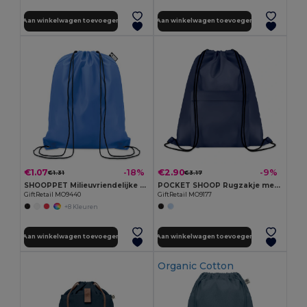
Aan winkelwagen toevoegen
Aan winkelwagen toevoegen
€1.07
€2.90
-18%
-9%
€1.31
€3.17
SHOOPPET Milieuvriendelijke RPET Rugzak met Trekkoord
POCKET SHOOP Rugzakje met voorvak en rits
GiftRetail MO9440
GiftRetail MO9177
+8 Kleuren
Aan winkelwagen toevoegen
Aan winkelwagen toevoegen
Organic Cotton