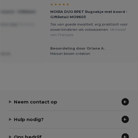
★ ★ ★ ★ ★
koord - GiftRetail
MOIRA DUO RPET Rugzakje met koord -
GiftRetail MO9603
merse dag!
Vertaald
Tas van goede kwaliteit, erg praktisch voor
zowel kinderen als volwassenen.
Vertaald
van Français
Beoordeling door Orlane A.
ine m.
Maison bloom création
Neem contact op
Hulp nodig?
Ons bedrijf