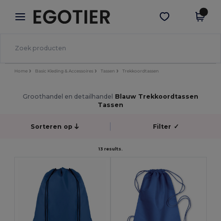
×
Egotier-app
Download app
Betere prijzen in de app!
Home
Basic Kleding & Accessoires
Tassen
Trekkoordtassen
Groothandel en detailhandel
Blauw Trekkoordtassen
Tassen
Sorteren op
Filter
✓
13 results.