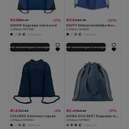
€0.85
€0.64
-21%
-20%
€1.07
€0.79
SHOOP Rugzakje met koord
DAFFY Milieuvriendelijke Nonwoven Trekkoordtas 80gr
GiftRetail MO7208
GiftRetail MO8031
+12 Kleuren
+5 Kleuren
Aan winkelwagen toevoegen
Aan winkelwagen toevoegen
€1.63
€2.49
-4%
-31%
€1.69
€3.63
COLORED Katoenen rugzak
MOIRA DUO RPET Rugzakje met koord
GiftRetail MO8484
GiftRetail MO9603
+8 Kleuren
+2 Kleuren