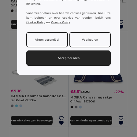
CABETRI COLOUR Trekkoord rugzak gerecycled
FOLDPET Opvouwbare RPET tas
blokkeren.
GiftRetail MO2402
GiftRetail MO9861
+7 Kleuren
+5 Kleuren
Voor meer details over hoe we cookies gebruiken, hoe u ze
kunt beheren en over cookies van derden, bekijk ons
Cookie Policy
en
Privacy Policy
.
Aan winkelwagen toevoegen
Aan winkelwagen toevoegen
Alleen essentiëel
Voorkeuren
Accepteer alles
€9.16
€5.31
-22%
€6.83
HAMMA Hammam handdoek trekkoord tas set
MOIRA Canvas rugzakje
GiftRetail MO2584
GiftRetail MO9041
Aan winkelwagen toevoegen
Aan winkelwagen toevoegen