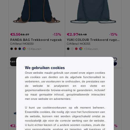
€5.56
€2.97
-13%
-15%
€6.37
€3.48
PANDA BAG Trekkoord rugzak
YUKI COLOUR Trekkoord rugzak van organisch
GiftRetail MO6550
GiftRetail MO6355
+3 Kleuren
+3 Kleuren
Aan winkelwagen toevoegen
Aan winkelwagen toevoegen
We gebruiken cookies
Onze website maakt gebruik van zowel onze eigen cookies
als cookies van derden om de algehele functionaliteit te
verbeteren, uw voorkeuren te onthouden, de prestaties van
de website te analyseren en een vlotte en
gepersonaliseerde browse-ervaring te garanderen, inclusief
op maat gemaakte inhoud, geoptimaliseerde interacties
met onze website en advertenties.
U kunt uw cookievoorkeuren op elk moment beheren.
Essentiële cookies, die nodig zijn voor het functioneren van
de website, kunnen niet worden uitgeschakeld omdat ze
noodzakelijk zijn voor de correcte werking van de website.
U kunt echter kiezen of u andere soorten cookies, zoals die
€2.51
€2.06
-7%
-18%
€2.71
€2.49
voor personalisatie, analyse en targeting, wilt toestaan of