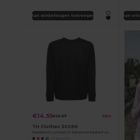
Aan winkelwagen toevoegen
Aan wi
€14.55
€22.67
-36%
TH Clothes 30266
Sweatshirt (unisex) in Italiaanse badstof zonder sluiting
+7 Kleuren