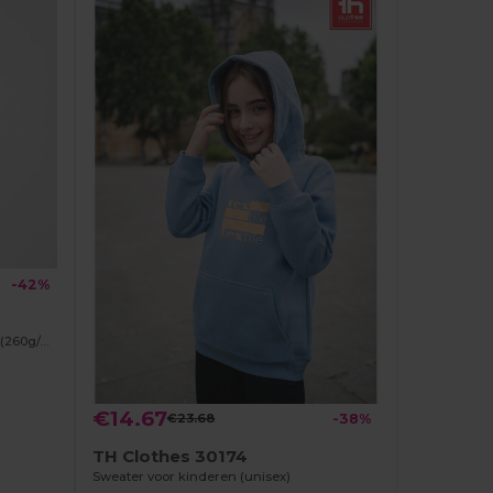
-42%
Tweekleurig sweatshirt van badstof (260g/m²), van polyester (65%) en katoen (35%)
€14.67
€23.68
-38%
TH Clothes 30174
Sweater voor kinderen (unisex)