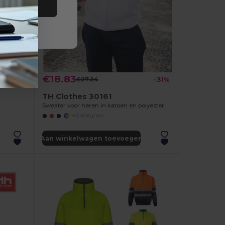
alles
-33%
Sweatshirt (unisex) in Italiaanse badstof zonder kaart. Witte kleur
€18.83
€27.24
-31%
TH Clothes 30161
Sweater voor heren in katoen en polyester
+6 Kleuren
Aan winkelwagen toevoegen