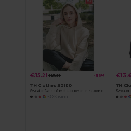
€15.21
€13.
€23.68
-36%
TH Clothes 30160
TH Cl
Sweater (unisex) met capuchon in katoen en polyester
Sweater (
+20 Kleuren