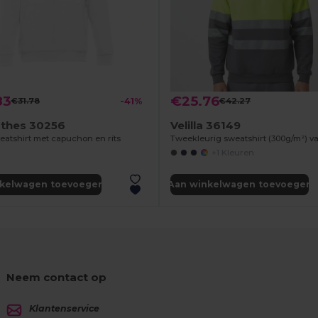
83
€25.76
€31.78
-41%
€42.27
othes 30256
Velilla 36149
atshirt met capuchon en rits
+1 Kleuren
nkelwagen toevoegen
Aan winkelwagen toevoegen
Neem contact op
Klantenservice