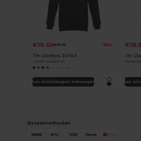
€19.60
€18.
€31.65
-38%
TH Clothes 30163
TH Cl
Unisex sweatshirt
Herenswe
+4 Kleuren
Aan winkelwagen toevoegen
Aan wi
Betaalmethoden