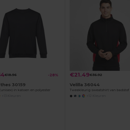
64
€21.49
€18.96
-28%
€36.92
othes 30159
Velilla 36044
unisex) in katoen en polyester
+13 Kleuren
+12 Kleuren