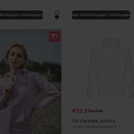
nkelwagen toevoegen
Aan winkelwagen toevoegen
€15.21
€23.68
TH Clothes 30203
Unisex hooded sweatshirt