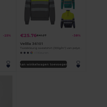
€25.76
-25%
€41.27
-38%
Velilla 36101
Tweekleurig sweatshirt (300g/m²) van polyester fleece (100%)
+1 Kleuren
Aan winkelwagen toevoegen