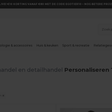
LIVE! €10 KORTING VANAF €80 MET DE CODE EGOTIER10 – NOG BETERE PRIJZ
ologie & accessoires
Huis & keuken
Sport & recreatie
Relatieges
andel en detailhandel
Personaliseren 
en