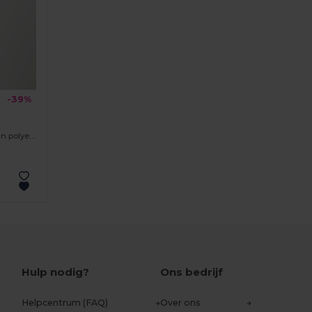
-39%
Tweekleurig sweatshirt (300g/m²) van polyester fleece (100%)
Hulp nodig?
Ons bedrijf
Helpcentrum (FAQ)
Over ons