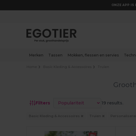
ONZE APP IS 
Merken
Tassen
Mokken, flessen en servies
Techn
Home
Basic Kleding & Accessoires
Truien
Grooth
Sorteren op
Filters
19 results.
Basic Kleding & Accessoires
Truien
Personaliser