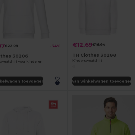
€12.69
67
€16.94
€22.09
-34%
TH Clothes 30288
othes 30206
Kindersweatshirt
weatshirt voor kinderen
nkelwagen toevoegen
Aan winkelwagen toevoegen