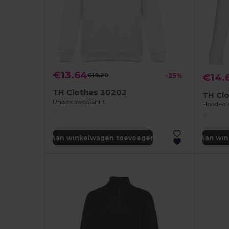
€13.64
€18.20
-25%
€14.
TH Clothes 30202
TH Cl
Unisex sweatshirt
Hooded s
Aan winkelwagen toevoegen
Aan wi