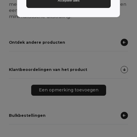
Accepteer alles
meegaat. Het verwijderbare label zorgt voor een
eenvoudige rebranding of een strakke,
minimalistische uitstraling.
Ontdek andere producten
Klantbeoordelingen van het product
Een opmerking toevoegen
Bulkbestellingen