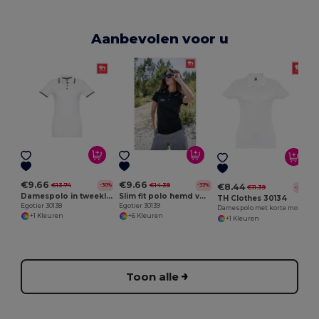
Aanbevolen voor u
P
€9.66
€9.66
€13.74
€14.39
-30%
-33%
€8.44
€11.39
-26%
Damespolo in tweekleurig katoen
Slim fit polo hemd voor vrouwen
TH Clothes 30134
Egotier 30138
Egotier 30139
Damespolo met korte mouwen en riem in gekaard katoen
+1 Kleuren
+6 Kleuren
+1 Kleuren
Toon alle