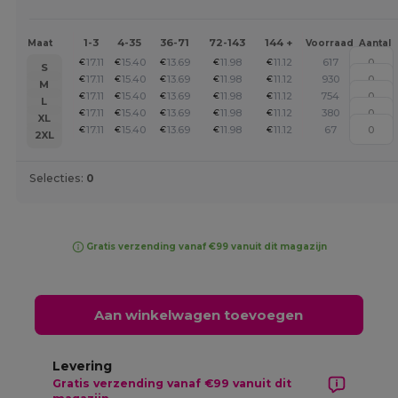
1-3
4-35
36-71
72-143
144 +
Maat
Voorraad
Aantal
17.11
15.40
13.69
11.98
11.12
617
€
€
€
€
€
S
17.11
15.40
13.69
11.98
11.12
930
€
€
€
€
€
M
17.11
15.40
13.69
11.98
11.12
754
€
€
€
€
€
L
17.11
15.40
13.69
11.98
11.12
380
€
€
€
€
€
XL
17.11
15.40
13.69
11.98
11.12
67
€
€
€
€
€
2XL
Selecties:
0
Gratis verzending vanaf €99 vanuit dit magazijn
Aan winkelwagen toevoegen
Levering
Gratis verzending vanaf €99 vanuit dit