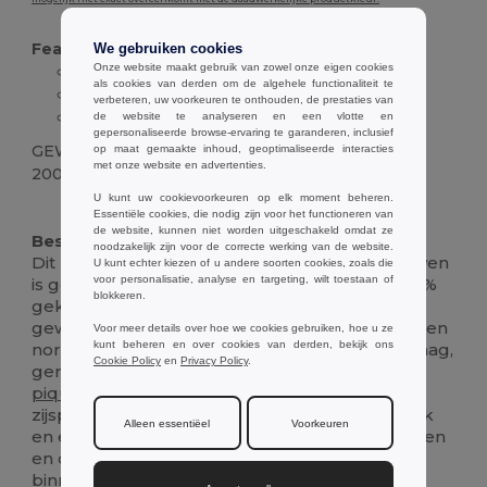
Features :
We gebruiken cookies
Onze website maakt gebruik van zowel onze eigen cookies
100% gekaard katoen
als cookies van derden om de algehele functionaliteit te
Regular fit
verbeteren, uw voorkeuren te onthouden, de prestaties van
Korte mouwen
de website te analyseren en een vlotte en
gepersonaliseerde browse-ervaring te garanderen, inclusief
GEWICHT
op maat gemaakte inhoud, geoptimaliseerde interacties
met onze website en advertenties.
200 g.
U kunt uw cookievoorkeuren op elk moment beheren.
Ruime voorraad
Essentiële cookies, die nodig zijn voor het functioneren van
de website, kunnen niet worden uitgeschakeld omdat ze
Beschrijving :
noodzakelijk zijn voor de correcte werking van de website.
Dit klassieke damespoloshirt met korte mouwen
U kunt echter kiezen of u andere soorten cookies, zoals die
voor personalisatie, analyse en targeting, wilt toestaan of
is gemaakt van comfortabel en duurzaam 100%
blokkeren.
gekaard
piqué
katoen
met een substantieel
gewicht van 240 g/m². Het is ontworpen voor een
Voor meer details over hoe we cookies gebruiken, hoe u ze
kunt beheren en over cookies van derden, bekijk ons
normale pasvorm en heeft een traditionele kraag,
Cookie Policy
en
Privacy Policy
.
geribde mouwboorden en een verstevigde
piqué
kraag voor een gepolijste look. Kleine
zijsplitjes bij de
zoom
bieden bewegingsgemak
Alleen essentiëel
Voorkeuren
en een vleugje stijl. De twee bijpassende knopen
en de reserveknoop (bevestigd aan de
binnennaad) zorgen ervoor dat het shirt lang