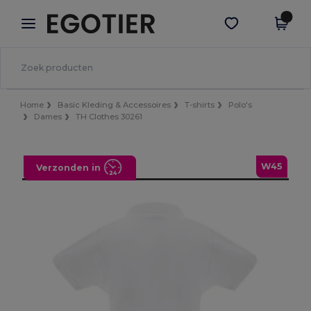
×
Egotier-app
Download app
Betere prijzen in de app!
Home
Basic Kleding & Accessoires
T-shirts
Polo's
Dames
TH Clothes 30261
W45
Verzonden in