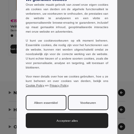
Onze website maakt gebruik van zowel onze eigen cookies
als cookies van derden om de algehele functionaliteit te
verbeteren, uw voorkeuren te onthouden, de prestaties van
de website te analyseren en een vlotte en
€15.62
-34%
€23.67
gepersonaliseerde browse-ervaring te garanderen, inclusief
Velilla 36115
op maat gemaakte inhoud, geoptimaliseerde interacties
Bermuda in keperstof met meerdere zakken (200g/m²), van katoen (35%) en polyester (65%)
met onze website en advertenties.
+4 Kleuren
U kunt uw cookievoorkeuren op elk moment beheren.
Essentiële cookies, die nodig zijn voor het functioneren van
Aan winkelwagen toevoegen
de website, kunnen niet worden uitgeschakeld omdat ze
noodzakelijk zijn voor de correcte werking van de website.
U kunt echter kiezen of u andere soorten cookies, zoals die
voor personalisatie, analyse en targeting, wilt toestaan of
Alle Producten Tonen.
blokkeren.
Voor meer details over hoe we cookies gebruiken, hoe u ze
kunt beheren en over cookies van derden, bekijk ons
Cookie Policy
en
Privacy Policy
.
Neem contact op
Alleen essentiëel
Voorkeuren
Hulp nodig?
Accepteer alles
Ons bedrijf