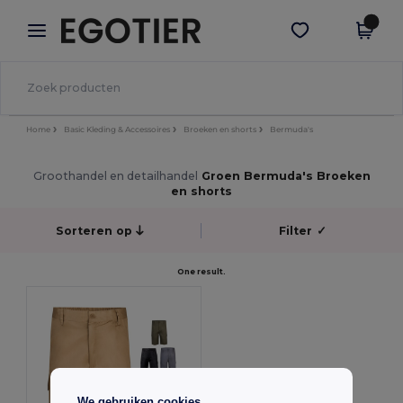
×
Egotier-app
Download app
Betere prijzen in de app!
Home
Basic Kleding & Accessoires
Broeken en shorts
Bermuda's
Groothandel en detailhandel
Groen Bermuda's Broeken
en shorts
Sorteren op
Filter
✓
One result.
We gebruiken cookies