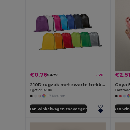
€0.76
€2.5
€0.79
-3%
210D rugzak met zwarte trekkoorden
Goya 
Egotier 92910
+7 Kleuren
Aan winkelwagen toevoegen
Aan wi