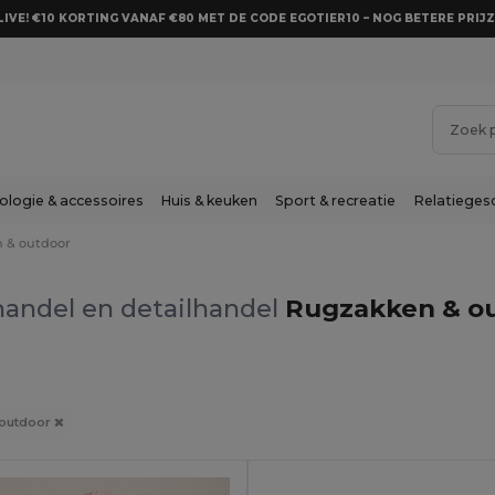
LIVE! €10 KORTING VANAF €80 MET DE CODE EGOTIER10 – NOG BETERE PRIJZ
ologie & accessoires
Huis & keuken
Sport & recreatie
Relatieges
 & outdoor
andel en detailhandel
Rugzakken & o
 outdoor