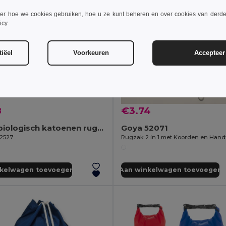
ver hoe we cookies gebruiken, hoe u ze kunt beheren en over cookies van derde
icy
.
iëel
Voorkeuren
Accepteer 
8
€3.74
100% biologisch katoenen rugzak (140 g/m²)
Goya 52071
92527
nkelwagen toevoegen
Aan winkelwagen toevoegen