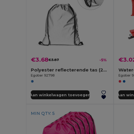
€3.68
€3.0
€3.87
-5%
Polyester reflecterende tas (200 g/m²)
Water
Egotier 92798
Egotier 
Aan winkelwagen toevoegen
Aan wi
MIN QTY: 5