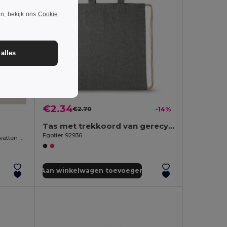
n, bekijk ons
Cookie
alles
€2.34
€2.70
-14%
Tas met trekkoord van gerecycled katoen (70%) en polyester (30% rPET) (140 g/m²)
Egotier 92936
Rugzak 2 in 1 met Koorden en Handvatten STONE
Aan winkelwagen toevoegen