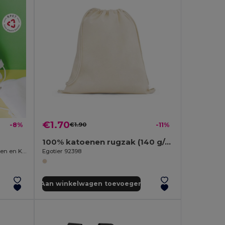
€1.70
-8%
€1.90
-11%
100% katoenen rugzak (140 g/m²)
Witte RPET Non-woven Tas met Dieren en Kleurpotloden SAFUN
Egotier 92398
Aan winkelwagen toevoegen