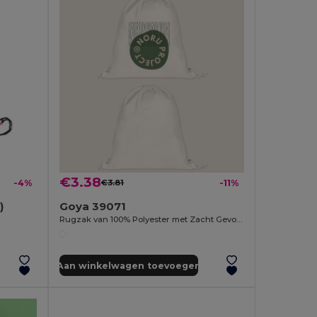
€3.38
-4%
€3.81
-11%
)
Goya 39071
Rugzak van 100% Polyester met Zacht Gevoel SION
Aan winkelwagen toevoegen