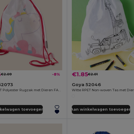
3
€1.85
€2.09
-8%
€2.01
52073
Goya 52046
190T RPET Polyester Rugzak met Dieren FANTASY
nkelwagen toevoegen
Aan winkelwagen toevoegen