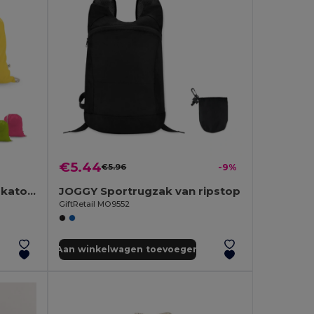
€5.44
€5.96
-9%
Rugzak van gerecycleerd katoen (70%), polyester (30% rPET) (150 g/m²)
JOGGY Sportrugzak van ripstop
GiftRetail MO9552
Aan winkelwagen toevoegen