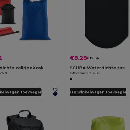
2
€8.28
€12.66
dichte zeildoekzak
SCUBA Waterdichte tas
92671
GiftRetail MO8787
nkelwagen toevoegen
Aan winkelwagen toevoegen