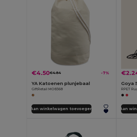
€4.50
€2.2
€4.84
-7%
YA Katoenen plunjebaal
Goya 
GiftRetail MO8368
Aan winkelwagen toevoegen
Aan wi