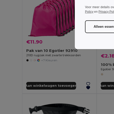
Voor meer details o
Policy
en
Privacy Pol
Alleen essent
€11.90
Pak van 10 Egotier 92910
€2.1
210D rugzak met zwarte trekkoorden
+7 Kleuren
Egotier 
Aan winkelwagen toevoegen
Aan wi