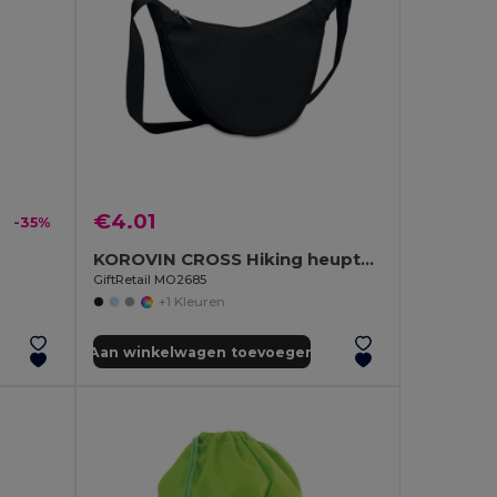
€4.01
-35%
KOROVIN CROSS Hiking heuptas in 400D oxford
GiftRetail MO2685
+1 Kleuren
Aan winkelwagen toevoegen