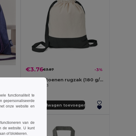
€3.76
€3.87
-3%
100% katoenen rugzak (180 g/m²)
Rugzak van Katoen en Gerecycled Denim met Trekkoordsluiting NASHVILLE
Egotier 92913
 functionaliteit te
en gepersonaliseerde
Aan winkelwagen toevoegen
 met onze website en
 functioneren van de
n de website. U kunt
taan of blokkeren.