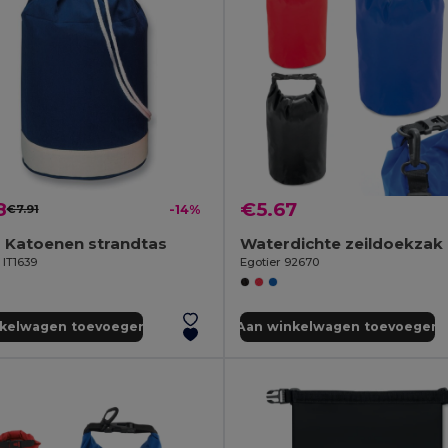
8
€5.67
€7.91
-14%
 Katoenen strandtas
Waterdichte zeildoekzak
l IT1639
Egotier 92670
nkelwagen toevoegen
Aan winkelwagen toevoegen