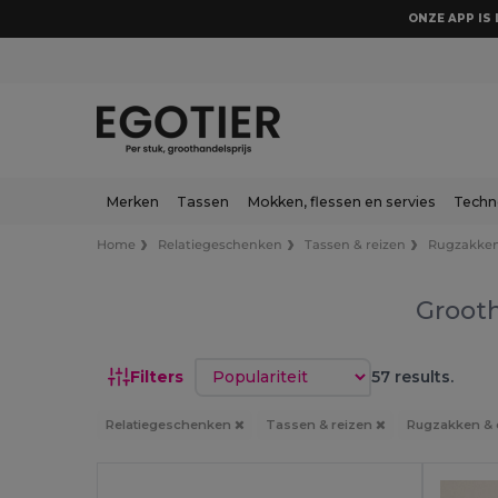
ONZE APP IS 
Merken
Tassen
Mokken, flessen en servies
Techn
Home
Relatiegeschenken
Tassen & reizen
Rugzakken
Grooth
Sorteren op
Filters
57 results.
Relatiegeschenken
Tassen & reizen
Rugzakken &