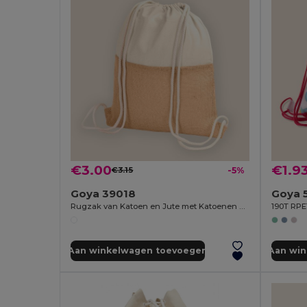
€3.00
€1.9
€3.15
-5%
Goya 39018
Goya 
Rugzak van Katoen en Jute met Katoenen Handvatten HORIZON
Aan winkelwagen toevoegen
Aan wi