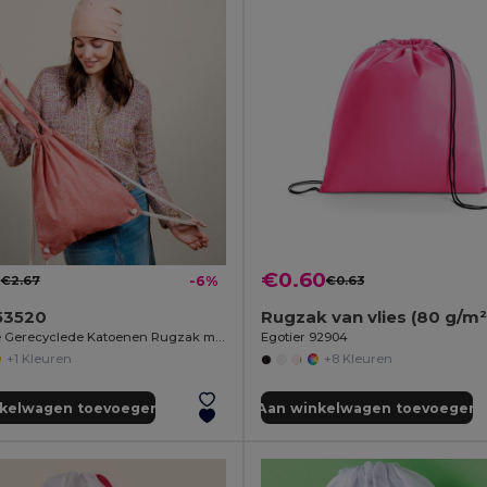
1
€0.60
€2.67
-6%
€0.63
53520
Rugzak van vlies (80 g/m²
Fairtrade Gerecyclede Katoenen Rugzak met Lange Handvatten MOOR
Egotier 92904
+1 Kleuren
+8 Kleuren
nkelwagen toevoegen
Aan winkelwagen toevoegen