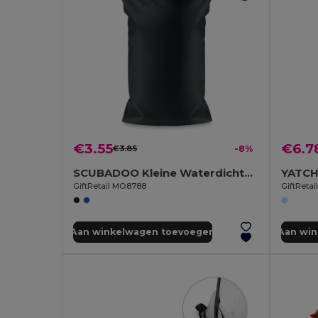
€3.55
€6.7
€3.85
-8%
SCUBADOO Kleine Waterdichte Polyester Tas
YATCH
GiftRetail MO8788
GiftRetai
Aan winkelwagen toevoegen
Aan wi