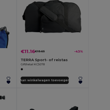
€11.16
€19.65
-43%
TERRA Sport- of reistas
GiftRetail KC5078
Aan winkelwagen toevoegen