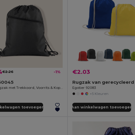
4
€2.03
€2.26
-1%
50045
RPET Rugzak met Trekkoord, Voorrits & Koptelefoonuitgang CLIMATE
Egotier 92083
+5 Kleuren
nkelwagen toevoegen
Aan winkelwagen toevoegen