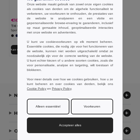
Onze website maakt gebruik van zowel onze eigen cookies
als cookies van derden om de algehele functionaliteit te
verbeteren, uw voorkeuren te onthouden, de prestaties van
de website te analyseren en een vlotte en
€10.80
-23%
€13.95
gepersonaliseerde browse-ervaring te garanderen, inclusief
TH Clothes 30298
op maat gemaakte inhoud, geoptimaliseerde interacties
Sportshorts voor volwassenen
met onze website en advertenties.
+1 Kleuren
U kunt uw cookievoorkeuren op elk moment beheren.
Essentiële cookies, die nodig zijn voor het functioneren van
Aan winkelwagen toevoegen
de website, kunnen niet worden uitgeschakeld omdat ze
noodzakelijk zijn voor de correcte werking van de website.
U kunt echter kiezen of u andere soorten cookies, zoals die
Alle Producten Tonen.
voor personalisatie, analyse en targeting, wilt toestaan of
blokkeren.
Voor meer details over hoe we cookies gebruiken, hoe u ze
kunt beheren en over cookies van derden, bekijk ons
Cookie Policy
en
Privacy Policy
.
Neem contact op
Alleen essentiëel
Voorkeuren
Hulp nodig?
Accepteer alles
Ons bedrijf