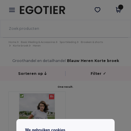
×
Egotier-app
Download app
Betere prijzen in de app!
Home
Basic Kleding & Accessoires
Sportkleding
Broeken & shorts
Korte broek
Heren
Groothandel en detailhandel
Blauw Heren Korte broek
Sorteren op
Filter
✓
One result.
We gebruiken cookies