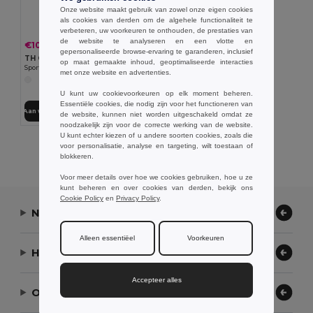
Onze website maakt gebruik van zowel onze eigen cookies
als cookies van derden om de algehele functionaliteit te
verbeteren, uw voorkeuren te onthouden, de prestaties van
de website te analyseren en een vlotte en
€10.80
-26%
€14.57
gepersonaliseerde browse-ervaring te garanderen, inclusief
TH Clothes 30299
op maat gemaakte inhoud, geoptimaliseerde interacties
Sportshorts voor volwassenen
met onze website en advertenties.
U kunt uw cookievoorkeuren op elk moment beheren.
Essentiële cookies, die nodig zijn voor het functioneren van
Aan winkelwagen toevoegen
de website, kunnen niet worden uitgeschakeld omdat ze
noodzakelijk zijn voor de correcte werking van de website.
U kunt echter kiezen of u andere soorten cookies, zoals die
Alle Producten Tonen.
voor personalisatie, analyse en targeting, wilt toestaan of
blokkeren.
Voor meer details over hoe we cookies gebruiken, hoe u ze
kunt beheren en over cookies van derden, bekijk ons
Cookie Policy
en
Privacy Policy
.
Neem contact op
Alleen essentiëel
Voorkeuren
Hulp nodig?
Accepteer alles
Ons bedrijf