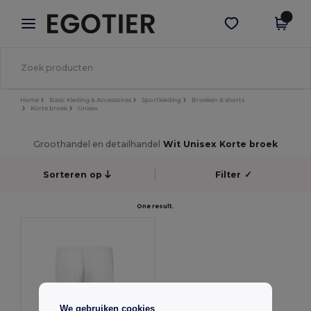
×
Egotier-app
Download app
Betere prijzen in de app!
Home
Basic Kleding & Accessoires
Sportkleding
Broeken & shorts
Korte broek
Unisex
Groothandel en detailhandel
Wit Unisex Korte broek
Sorteren op
Filter
✓
One result.
We gebruiken cookies