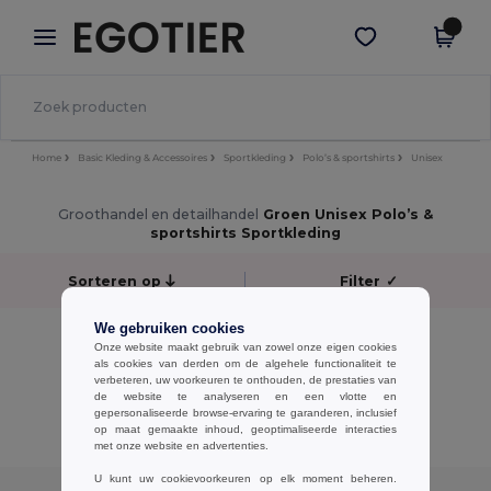
×
Egotier-app
Download app
Betere prijzen in de app!
Home
Basic Kleding & Accessoires
Sportkleding
Polo’s & sportshirts
Unisex
Groothandel en detailhandel
Groen Unisex Polo’s &
sportshirts Sportkleding
Sorteren op
Filter
✓
We gebruiken cookies
No results.
Onze website maakt gebruik van zowel onze eigen cookies
No results.
als cookies van derden om de algehele functionaliteit te
verbeteren, uw voorkeuren te onthouden, de prestaties van
de website te analyseren en een vlotte en
Alle Producten Tonen.
gepersonaliseerde browse-ervaring te garanderen, inclusief
op maat gemaakte inhoud, geoptimaliseerde interacties
met onze website en advertenties.
U kunt uw cookievoorkeuren op elk moment beheren.