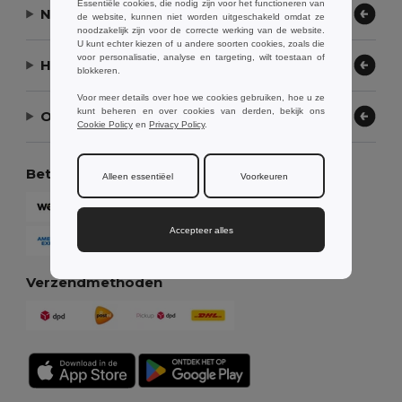
Essentiële cookies, die nodig zijn voor het functioneren van
Neem contact op
de website, kunnen niet worden uitgeschakeld omdat ze
noodzakelijk zijn voor de correcte werking van de website.
U kunt echter kiezen of u andere soorten cookies, zoals die
voor personalisatie, analyse en targeting, wilt toestaan of
Hulp nodig?
blokkeren.
Voor meer details over hoe we cookies gebruiken, hoe u ze
kunt beheren en over cookies van derden, bekijk ons
Ons bedrijf
Cookie Policy
en
Privacy Policy
.
Betaalmethoden
Alleen essentiëel
Voorkeuren
Accepteer alles
Verzendmethoden