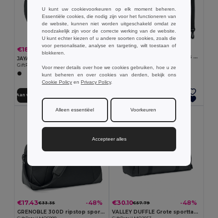
U kunt uw cookievoorkeuren op elk moment beheren.
Essentiële cookies, die nodig zijn voor het functioneren van
de website, kunnen niet worden uitgeschakeld omdat ze
noodzakelijk zijn voor de correcte werking van de website.
U kunt echter kiezen of u andere soorten cookies, zoals die
voor personalisatie, analyse en targeting, wilt toestaan of
€6.99
€18.60
-48%
€35.67
blokkeren.
BOLSAIBLE + Waterdichte tas 210T RPET 5L
JAYA DUFFLE Sporttas 50C tarpaulin
GiftRetail MO2465
GiftRetail MO6940
Voor meer details over hoe we cookies gebruiken, hoe u ze
kunt beheren en over cookies van derden, bekijk ons
Cookie Policy
en
Privacy Policy
.
Aan winkelwagen toevoegen
Aan winkelwagen toevoegen
Alleen essentiëel
Voorkeuren
Accepteer alles
€17.43
€30.10
-48%
-48%
€33.35
€57.79
GRENOBLE 300D ripstop sporttas
VALLEY DUFFLE Grote sporttas in 300D RPET