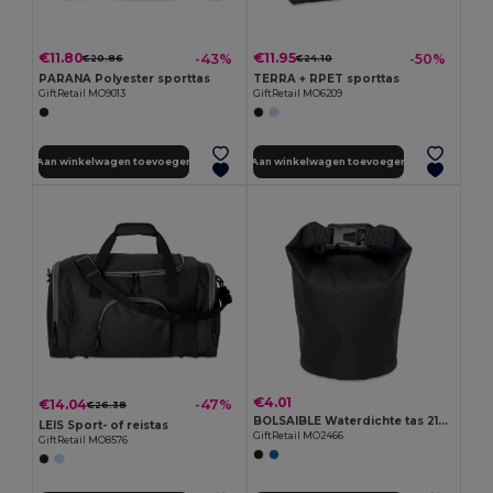
€11.80
€11.95
-43%
-50%
€20.86
€24.10
PARANA Polyester sporttas
TERRA + RPET sporttas
GiftRetail MO9013
GiftRetail MO6209
Aan winkelwagen toevoegen
Aan winkelwagen toevoegen
€4.01
€14.04
-47%
€26.38
BOLSAIBLE Waterdichte tas 210T RPET 1,5L
LEIS Sport- of reistas
GiftRetail MO2466
GiftRetail MO8576