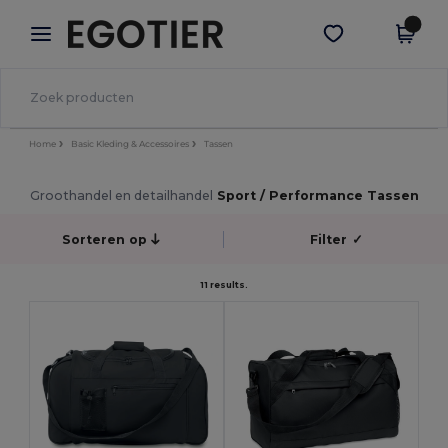
×
Egotier-app
Download app
Betere prijzen in de app!
Home
Basic Kleding & Accessoires
Tassen
Groothandel en detailhandel
Sport / Performance Tassen
Sorteren op
Filter
✓
11 results.