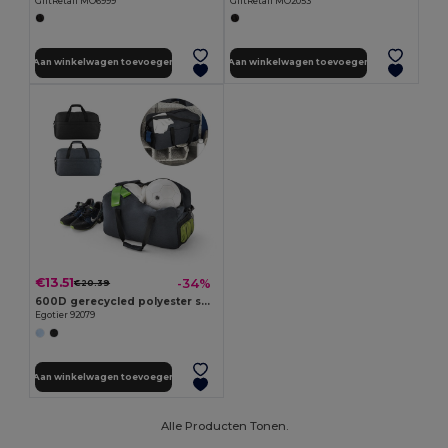
GiftRetail MO6999
GiftRetail MO2053
Aan winkelwagen toevoegen
Aan winkelwagen toevoegen
€13.51
-34%
€20.39
600D gerecycled polyester sporttas
Egotier 92079
Aan winkelwagen toevoegen
Alle Producten Tonen.