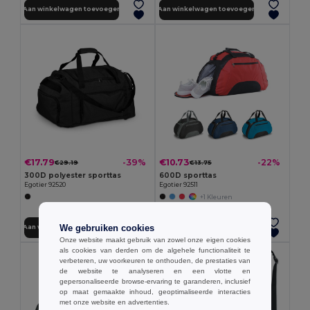
Aan winkelwagen toevoegen
Aan winkelwagen toevoegen
€17.79
€10.73
-39%
-22%
€29.19
€13.75
300D polyester sporttas
600D sporttas
Egotier 92520
Egotier 92511
+1 Kleuren
We gebruiken cookies
Aan winkelwagen toevoegen
Aan winkelwagen toevoegen
Onze website maakt gebruik van zowel onze eigen cookies
als cookies van derden om de algehele functionaliteit te
verbeteren, uw voorkeuren te onthouden, de prestaties van
de website te analyseren en een vlotte en
gepersonaliseerde browse-ervaring te garanderen, inclusief
op maat gemaakte inhoud, geoptimaliseerde interacties
met onze website en advertenties.