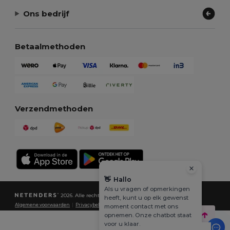
Ons bedrijf
Betaalmethoden
Verzendmethoden
👋
Hallo
Als u vragen of opmerkingen
2026. Alle rechten voorbehouden
heeft, kunt u op elk gewenst
Algemene voorwaarden
|
Privacybeleid
|
Cookiebeleid
|
Sitemap
moment contact met ons
opnemen. Onze chatbot staat
voor u klaar.