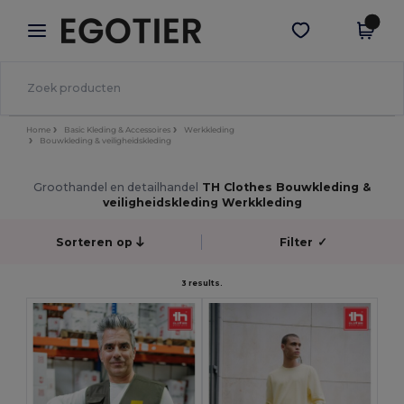
×
Egotier-app
Download app
Betere prijzen in de app!
Home
Basic Kleding & Accessoires
Werkkleding
Bouwkleding & veiligheidskleding
Groothandel en detailhandel
TH Clothes Bouwkleding &
veiligheidskleding Werkkleding
Sorteren op
Filter
✓
3 results.