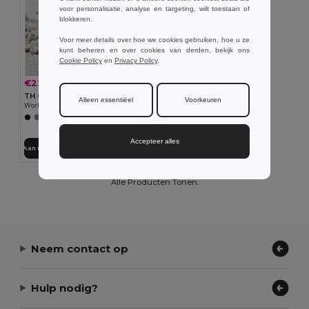
voor personalisatie, analyse en targeting, wilt toestaan of
blokkeren.
Voor meer details over hoe we cookies gebruiken, hoe u ze
kunt beheren en over cookies van derden, bekijk ons
Cookie Policy
en
Privacy Policy
.
€22.53
-35%
€34.77
TH Clothes 30177
Alleen essentiëel
Voorkeuren
Workwear gevoerde bodywarmer
+1 Kleuren
Accepteer alles
Aan winkelwagen toevoegen
Alle Producten Tonen.
Neem contact op
Hulp nodig?