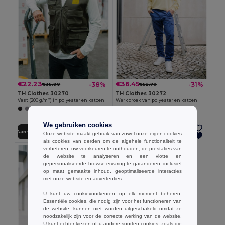
€22.23
€36.45
-38%
-31%
€35.90
€52.70
TH Clothes 30270
TH Clothes 30272
Vest (200 g/m²) in polyester en katoen
Werkbroek van polyester en katoen
+1 Kleuren
We gebruiken cookies
Aan winkelwagen toevoegen
Aan winkelwagen toevoegen
Onze website maakt gebruik van zowel onze eigen cookies
als cookies van derden om de algehele functionaliteit te
verbeteren, uw voorkeuren te onthouden, de prestaties van
de website te analyseren en een vlotte en
gepersonaliseerde browse-ervaring te garanderen, inclusief
op maat gemaakte inhoud, geoptimaliseerde interacties
met onze website en advertenties.
U kunt uw cookievoorkeuren op elk moment beheren.
Essentiële cookies, die nodig zijn voor het functioneren van
de website, kunnen niet worden uitgeschakeld omdat ze
noodzakelijk zijn voor de correcte werking van de website.
U kunt echter kiezen of u andere soorten cookies, zoals die