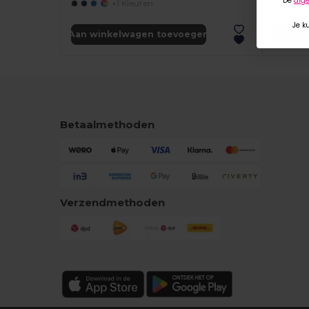
De
alg
+1 Kleuren
Je k
Aan winkelwagen toevoegen
Aan wi
Betaalmethoden
Verzendmethoden