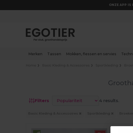
ONZE APP IS 
Merken
Tassen
Mokken, flessen en servies
Techn
Home
Basic Kleding & Accessoires
Sportkleding
Broe
Grooth
Sorteren op
Filters
4 results.
Basic Kleding & Accessoires
Sportkleding
Broeke