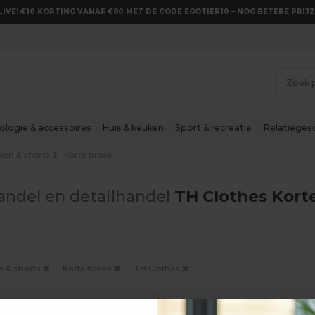
LIVE! €10 KORTING VANAF €80 MET DE CODE EGOTIER10 – NOG BETERE PRIJZ
ologie & accessoires
Huis & keuken
Sport & recreatie
Relatieges
ken & shorts
Korte broek
andel en detailhandel
TH Clothes Kort
n & shorts
Korte broek
TH Clothes