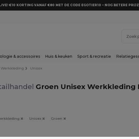
LIVE! €10 KORTING VANAF €80 MET DE CODE EGOTIER10 – NOG BETERE PRIJZ
ologie & accessoires
Huis & keuken
Sport & recreatie
Relatieges
Werkkleding
Unisex
tailhandel
Groen Unisex Werkkleding 
erkkleding
Unisex
Groen