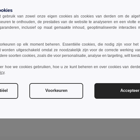
ookies
 gebruik van zowel onze eigen cookies als cookies van derden om de algehele
keuren te onthouden, de prestaties van de website te analyseren en een vlotte 
garanderen, inclusief op maat gemaakte inhoud, geoptimaliseerde interacties
rkeuren op elk moment beheren. Essentiële cookies, die nodig zijn voor het
t worden uitgeschakeld omdat ze noodzakelijk zijn voor de correcte werking va
dere soorten cookies, zoals die voor personalisatie, analyse en targeting, wilt toes
ver hoe we cookies gebruiken, hoe u ze kunt beheren en over cookies van derde
icy
.
iëel
Voorkeuren
Accepteer 