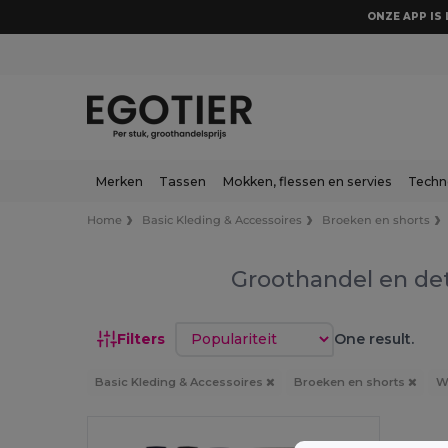
ONZE APP IS 
Merken
Tassen
Mokken, flessen en servies
Techn
Home
Basic Kleding & Accessoires
Broeken en shorts
Groothandel en de
Sorteren op
Filters
One result.
Basic Kleding & Accessoires
Broeken en shorts
W