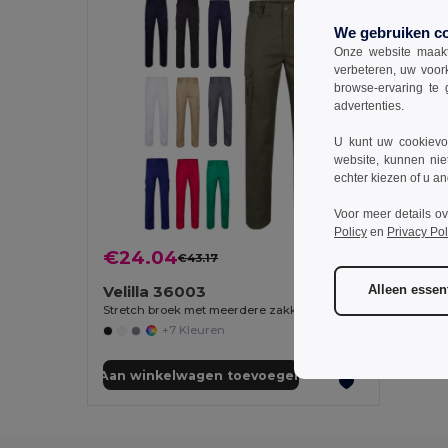
We gebruiken c
Onze website maakt
verbeteren, uw voor
browse-ervaring te 
advertenties.
U kunt uw cookievoo
website, kunnen nie
echter kiezen of u an
Voor meer details o
Policy
en
Privacy Pol
€24.04
€43.17
-44%
Velilla 36003
Alleen essent
Stretch broek met meerdere zakken (240 g/m²) van katoen (46%), EME (38%) en polyester (16%)
+7 Kleuren
Aan winkelwagen toevoegen