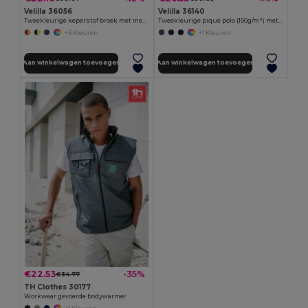
Velilla 36056
Velilla 36140
Tweekleurige keperstof broek met meerdere zakken (210g/m²), van katoen (20%) en polyester (80%)
Tweekleurige piqué polo (150g/m²) met lange mouwen, van katoen (55%) en polyester (45%)
+5 Kleuren
+1 Kleuren
Aan winkelwagen toevoegen
Aan winkelwagen toevoegen
€22.53
-35%
€34.77
TH Clothes 30177
Workwear gevoerde bodywarmer