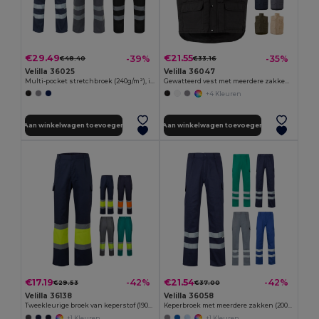
€29.49
€21.55
-39%
-35%
€48.40
€33.16
Velilla 36025
Velilla 36047
Multi-pocket stretchbroek (240g/m²), in katoen (46%), EME (38%) en polyester (16%)
Gewatteerd vest met meerdere zakken (220g/m²) van polyester (100%)
+4 Kleuren
Aan winkelwagen toevoegen
Aan winkelwagen toevoegen
€17.19
€21.54
-42%
-42%
€29.53
€37.00
Velilla 36138
Velilla 36058
Tweekleurige broek van keperstof (190g/m²), katoen (20%) en polyester (80%)
Keperbroek met meerdere zakken (200g/m²), van katoen (35%) en polyester (65%)
+1 Kleuren
+1 Kleuren