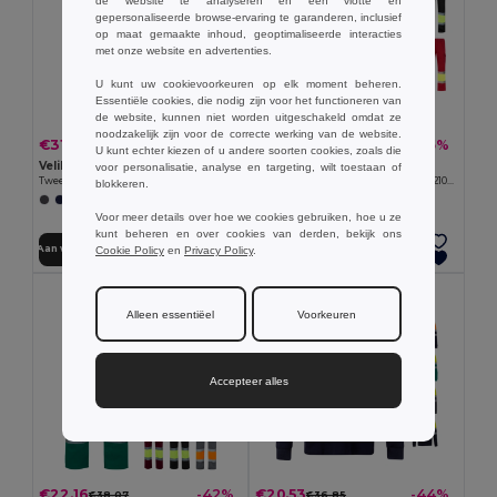
de website te analyseren en een vlotte en
gepersonaliseerde browse-ervaring te garanderen, inclusief
op maat gemaakte inhoud, geoptimaliseerde interacties
met onze website en advertenties.
U kunt uw cookievoorkeuren op elk moment beheren.
Essentiële cookies, die nodig zijn voor het functioneren van
de website, kunnen niet worden uitgeschakeld omdat ze
noodzakelijk zijn voor de correcte werking van de website.
€31.03
€27.59
-42%
-35%
€53.31
€42.44
U kunt echter kiezen of u andere soorten cookies, zoals die
Velilla 36021
Velilla 36052
voor personalisatie, analyse en targeting, wilt toestaan of
Tweekleurige stretchbroek met meerdere zakken (240g/m²), van katoen (46%), EME (38%) en polyester (16%)
Tweekleurige broek van keperstof (210g/m²), gevoerd, met meerdere zakken, van katoen (20%) en polyester (80%)
blokkeren.
+1 Kleuren
+6 Kleuren
Voor meer details over hoe we cookies gebruiken, hoe u ze
kunt beheren en over cookies van derden, bekijk ons
Aan winkelwagen toevoegen
Aan winkelwagen toevoegen
Cookie Policy
en
Privacy Policy
.
Alleen essentiëel
Voorkeuren
Accepteer alles
€22.16
€20.53
-42%
-44%
€38.07
€36.85