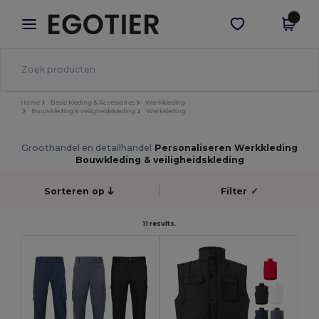
×
Egotier-app
Download app
Betere prijzen in de app!
Home
Basic Kleding & Accessoires
Werkkleding
Bouwkleding & veiligheidskleding
Werkkleding
Groothandel en detailhandel
Personaliseren Werkkleding
Bouwkleding & veiligheidskleding
Sorteren op
Filter
✓
11 results.