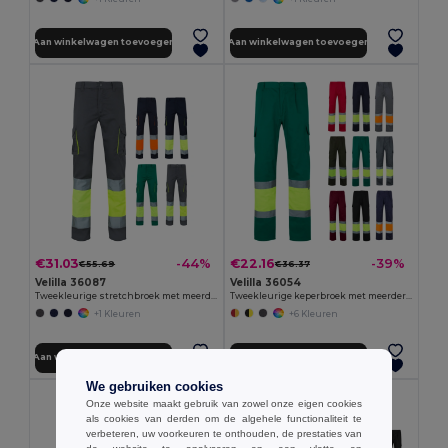
Aan winkelwagen toevoegen
Aan winkelwagen toevoegen
€31.03
€22.16
-44%
-39%
€55.69
€36.37
Velilla 36087
Velilla 36054
Tweekleurige stretchbroek met meerdere zakken (240 g/m²), van katoen (46%), EME (38%) en polyester (16%)
Tweekleurige keperbroek met meerdere zakken (210g/m²), van katoen (20%) en polyester (80%)
+1 Kleuren
+6 Kleuren
Aan winkelwagen toevoegen
Aan winkelwagen toevoegen
We gebruiken cookies
Onze website maakt gebruik van zowel onze eigen cookies
als cookies van derden om de algehele functionaliteit te
verbeteren, uw voorkeuren te onthouden, de prestaties van