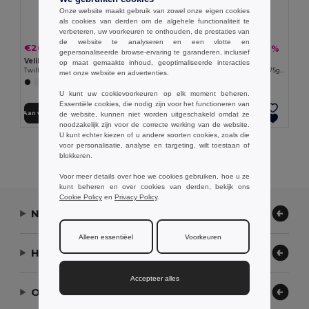
Onze website maakt gebruik van zowel onze eigen cookies
als cookies van derden om de algehele functionaliteit te
verbeteren, uw voorkeuren te onthouden, de prestaties van
de website te analyseren en een vlotte en
€26.96
€18.56
-38%
-38%
€43.21
€29.73
gepersonaliseerde browse-ervaring te garanderen, inclusief
Velilla 36086
Velilla 36135
op maat gemaakte inhoud, geoptimaliseerde interacties
Twill jumpsuit (200g/m²), van katoen (35%) en polyester (65%)
Keperstofsok met lange mouwen (175g/m²), van keperstof katoen (35%) en polyester (65%)
met onze website en advertenties.
+7 Kleuren
+2 Kleuren
U kunt uw cookievoorkeuren op elk moment beheren.
Essentiële cookies, die nodig zijn voor het functioneren van
Aan winkelwagen toevoegen
Aan winkelwagen toevoegen
de website, kunnen niet worden uitgeschakeld omdat ze
noodzakelijk zijn voor de correcte werking van de website.
U kunt echter kiezen of u andere soorten cookies, zoals die
voor personalisatie, analyse en targeting, wilt toestaan of
Alle Producten Tonen.
blokkeren.
Voor meer details over hoe we cookies gebruiken, hoe u ze
kunt beheren en over cookies van derden, bekijk ons
Cookie Policy
en
Privacy Policy
.
Neem contact op
Alleen essentiëel
Voorkeuren
Hulp nodig?
Accepteer alles
Ons bedrijf