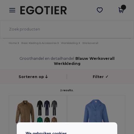
×
Egotier-app
Download app
Betere prijzen in de app!
Home
Basic Kleding & Accessoires
Werkkleding
Werkoverall
Groothandel en detailhandel
Blauw Werkoverall
Werkkleding
Sorteren op
Filter
✓
2 results.
We gebruiken cookies