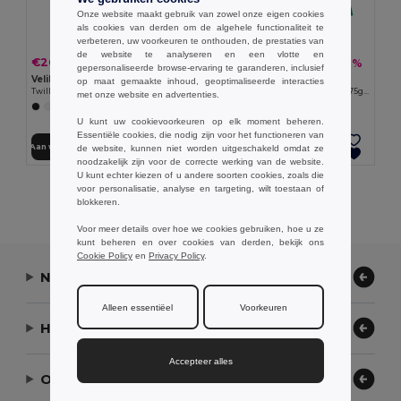
Onze website maakt gebruik van zowel onze eigen cookies
als cookies van derden om de algehele functionaliteit te
verbeteren, uw voorkeuren te onthouden, de prestaties van
de website te analyseren en een vlotte en
€26.96
€18.56
-38%
-38%
€43.21
€29.73
gepersonaliseerde browse-ervaring te garanderen, inclusief
Velilla 36086
Velilla 36135
op maat gemaakte inhoud, geoptimaliseerde interacties
Twill jumpsuit (200g/m²), van katoen (35%) en polyester (65%)
Keperstofsok met lange mouwen (175g/m²), van keperstof katoen (35%) en polyester (65%)
met onze website en advertenties.
+7 Kleuren
+2 Kleuren
U kunt uw cookievoorkeuren op elk moment beheren.
Essentiële cookies, die nodig zijn voor het functioneren van
Aan winkelwagen toevoegen
Aan winkelwagen toevoegen
de website, kunnen niet worden uitgeschakeld omdat ze
noodzakelijk zijn voor de correcte werking van de website.
U kunt echter kiezen of u andere soorten cookies, zoals die
voor personalisatie, analyse en targeting, wilt toestaan of
Alle Producten Tonen.
blokkeren.
Voor meer details over hoe we cookies gebruiken, hoe u ze
kunt beheren en over cookies van derden, bekijk ons
Cookie Policy
en
Privacy Policy
.
Neem contact op
Alleen essentiëel
Voorkeuren
Hulp nodig?
Accepteer alles
Ons bedrijf