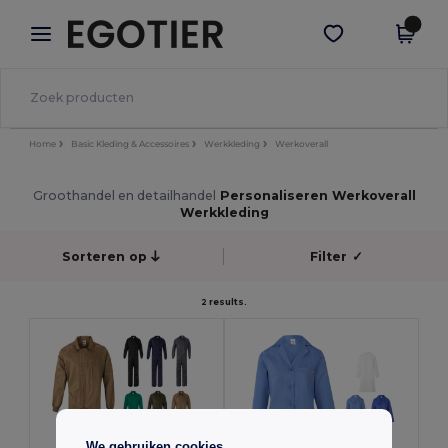
×
Egotier-app
Download app
Betere prijzen in de app!
Home
Basic Kleding & Accessoires
Werkkleding
Werkoverall
Groothandel en detailhandel
Personaliseren Werkoverall
Werkkleding
Sorteren op
Filter
✓
2 results.
We gebruiken cookies