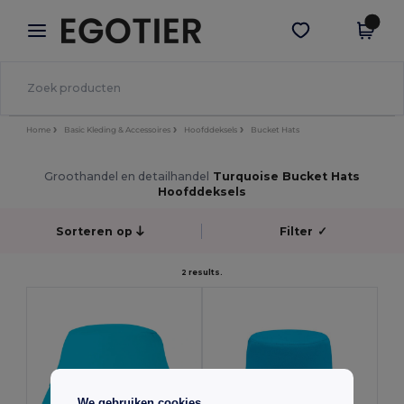
×
Egotier-app
Download app
Betere prijzen in de app!
Home
Basic Kleding & Accessoires
Hoofddeksels
Bucket Hats
Groothandel en detailhandel
Turquoise Bucket Hats
Hoofddeksels
Sorteren op
Filter
✓
2 results.
We gebruiken cookies