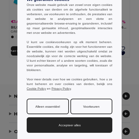
Onze website maakt gebruik van zowel onze eigen cookies
als cookies van derden om de algehele functionaliteit te
verbeteren, uw voorkeuren te onthouden, de prestaties van
de website te analyseren en een vlotte en
€1.65
€4.32
-6%
-7%
€1.76
€4.65
gepersonaliseerde browse-ervaring te garanderen, inclusief
BILGOLA Zonnehoed 160 gr/m²
MONTI Zonnehoed katoen 260gr/m²
op maat gemaakte inhoud, geoptimaliseerde interacties
GiftRetail KC1350
GiftRetail MO2261
met onze website en advertenties.
+5 Kleuren
+4 Kleuren
U kunt uw cookievoorkeuren op elk moment beheren.
Essentiële cookies, die nodig zijn voor het functioneren van
Aan winkelwagen toevoegen
Aan winkelwagen toevoegen
de website, kunnen niet worden uitgeschakeld omdat ze
noodzakelijk zijn voor de correcte werking van de website.
U kunt echter kiezen of u andere soorten cookies, zoals die
voor personalisatie, analyse en targeting, wilt toestaan of
Alle Producten Tonen.
blokkeren.
Voor meer details over hoe we cookies gebruiken, hoe u ze
kunt beheren en over cookies van derden, bekijk ons
Cookie Policy
en
Privacy Policy
.
Neem contact op
Alleen essentiëel
Voorkeuren
Hulp nodig?
Accepteer alles
Ons bedrijf