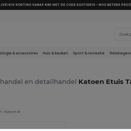
LIVE! €10 KORTING VANAF €80 MET DE CODE EGOTIER10 – NOG BETERE PRIJZ
ologie & accessoires
Huis & keuken
Sport & recreatie
Relatieges
handel en detailhandel
Katoen Etuis T
f : Katoen