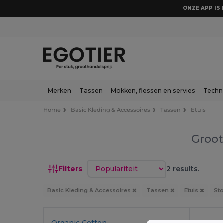
ONZE APP IS 
Merken
Tassen
Mokken, flessen en servies
Techn
Home
Basic Kleding & Accessoires
Tassen
Etuis
Groot
Sorteren op
Filters
2 results.
Basic Kleding & Accessoires
Tassen
Etuis
Sto
Organic Cotton