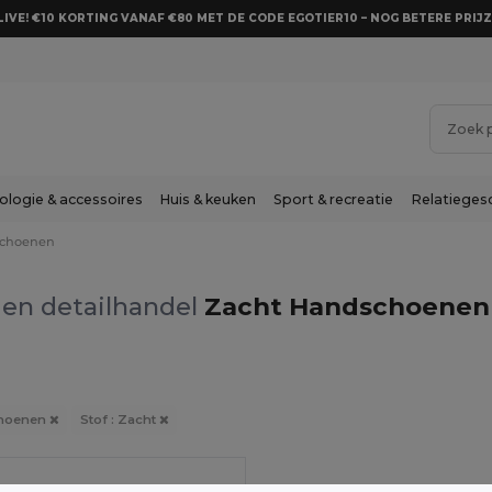
LIVE! €10 KORTING VANAF €80 MET DE CODE EGOTIER10 – NOG BETERE PRIJZ
ologie & accessoires
Huis & keuken
Sport & recreatie
Relatieges
choenen
en detailhandel
Zacht Handschoenen 
hoenen
Stof : Zacht