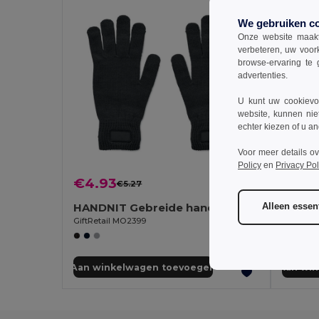
We gebruiken c
Onze website maakt
verbeteren, uw voor
browse-ervaring te 
advertenties.
U kunt uw cookievoo
website, kunnen nie
echter kiezen of u an
Voor meer details o
Policy
en
Privacy Pol
€4.93
€4.5
€5.27
-7%
HANDNIT Gebreide handschoenen van RPET
Alleen essent
GiftRetail MO2399
GiftReta
Aan winkelwagen toevoegen
Aan wi