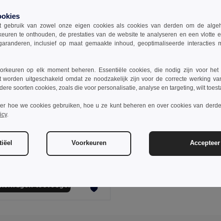
ookies
 gebruik van zowel onze eigen cookies als cookies van derden om de algehele
keuren te onthouden, de prestaties van de website te analyseren en een vlotte 
garanderen, inclusief op maat gemaakte inhoud, geoptimaliseerde interacties
rkeuren op elk moment beheren. Essentiële cookies, die nodig zijn voor het
t worden uitgeschakeld omdat ze noodzakelijk zijn voor de correcte werking va
dere soorten cookies, zoals die voor personalisatie, analyse en targeting, wilt toes
ver hoe we cookies gebruiken, hoe u ze kunt beheren en over cookies van derde
icy
.
5
€6.92
-34%
ICEHAND Gewatteerde ijskrabber
iëel
Voorkeuren
Accepteer 
il MO2328
nkelwagen toevoegen