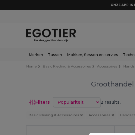
ONZE APP IS 
Merken
Tassen
Mokken, flessen en servies
Techn
Home
Basic Kleding & Accessoires
Accessoires
Hands
Groothandel 
Sorteren op
Filters
2 results.
Basic Kleding & Accessoires
Accessoires
Handsc