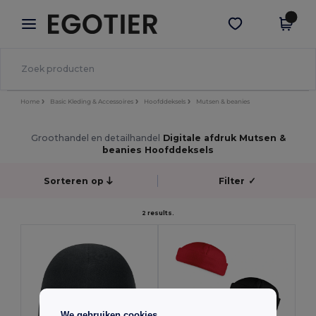
×
Egotier-app
Download app
Betere prijzen in de app!
Home
Basic Kleding & Accessoires
Hoofddeksels
Mutsen & beanies
Groothandel en detailhandel
Digitale afdruk Mutsen &
beanies Hoofddeksels
Sorteren op
Filter
✓
2 results.
We gebruiken cookies