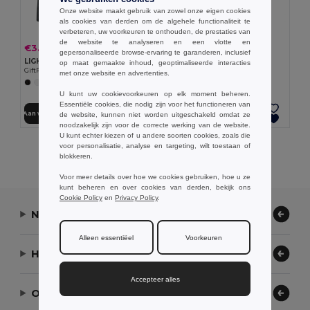
Onze website maakt gebruik van zowel onze eigen cookies
als cookies van derden om de algehele functionaliteit te
verbeteren, uw voorkeuren te onthouden, de prestaties van
de website te analyseren en een vlotte en
€1.43
€3.76
-21%
€4.74
gepersonaliseerde browse-ervaring te garanderen, inclusief
Muts van fleece (220 g/m²)
LIGHTY Muts van katoen
op maat gemaakte inhoud, geoptimaliseerde interacties
Egotier 99018
GiftRetail MO6645
met onze website en advertenties.
+8 Kleuren
U kunt uw cookievoorkeuren op elk moment beheren.
Essentiële cookies, die nodig zijn voor het functioneren van
Aan winkelwagen toevoegen
Aan winkelwagen toevoegen
de website, kunnen niet worden uitgeschakeld omdat ze
noodzakelijk zijn voor de correcte werking van de website.
U kunt echter kiezen of u andere soorten cookies, zoals die
voor personalisatie, analyse en targeting, wilt toestaan of
Alle Producten Tonen.
blokkeren.
Voor meer details over hoe we cookies gebruiken, hoe u ze
kunt beheren en over cookies van derden, bekijk ons
Cookie Policy
en
Privacy Policy
.
Neem contact op
Alleen essentiëel
Voorkeuren
Hulp nodig?
Accepteer alles
Ons bedrijf