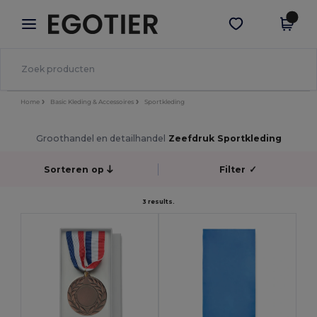
×
Egotier-app
Download app
Betere prijzen in de app!
Home
Basic Kleding & Accessoires
Sportkleding
Groothandel en detailhandel
Zeefdruk Sportkleding
Sorteren op
Filter
✓
3 results.