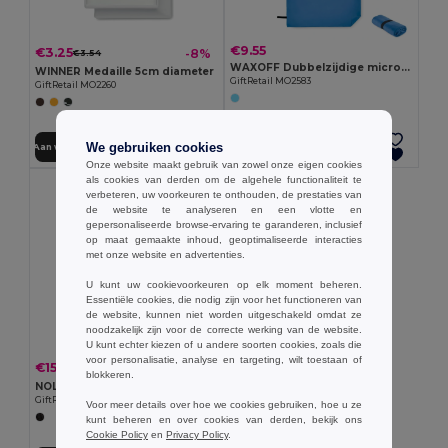
€9.55
€3.25
-8%
€3.54
WAXOFF Dubbelzijdige microvezelhanddoek
WINNER Medaille 5cm diameter
GiftRetail MO2583
GiftRetail MO2260
We gebruiken cookies
Aan winkelwagen toevoegen
Aan winkelwagen toevoegen
Onze website maakt gebruik van zowel onze eigen cookies
als cookies van derden om de algehele functionaliteit te
verbeteren, uw voorkeuren te onthouden, de prestaties van
de website te analyseren en een vlotte en
gepersonaliseerde browse-ervaring te garanderen, inclusief
op maat gemaakte inhoud, geoptimaliseerde interacties
met onze website en advertenties.
U kunt uw cookievoorkeuren op elk moment beheren.
Essentiële cookies, die nodig zijn voor het functioneren van
de website, kunnen niet worden uitgeschakeld omdat ze
noodzakelijk zijn voor de correcte werking van de website.
U kunt echter kiezen of u andere soorten cookies, zoals die
voor personalisatie, analyse en targeting, wilt toestaan of
€15.00
-44%
€26.57
blokkeren.
NOLE Nordic Walking stokken
GiftRetail MO2363
Voor meer details over hoe we cookies gebruiken, hoe u ze
kunt beheren en over cookies van derden, bekijk ons
Cookie Policy
en
Privacy Policy
.