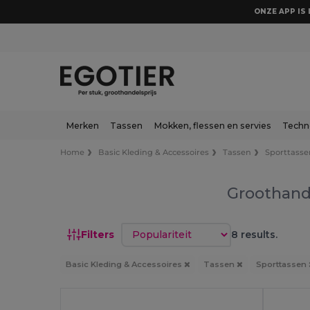
ONZE APP IS 
Merken
Tassen
Mokken, flessen en servies
Techn
Home
Basic Kleding & Accessoires
Tassen
Sporttasse
Groothand
Sorteren op
Filters
8 results.
Basic Kleding & Accessoires
Tassen
Sporttassen