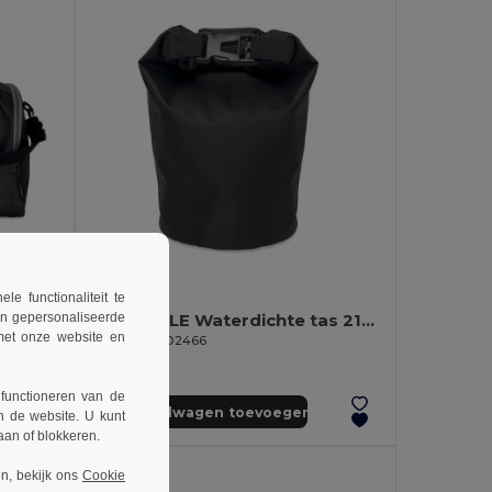
€4.01
-47%
 functionaliteit te
en gepersonaliseerde
BOLSAIBLE Waterdichte tas 210T RPET 1,5L
 met onze website en
GiftRetail MO2466
 functioneren van de
Aan winkelwagen toevoegen
n de website. U kunt
taan of blokkeren.
n, bekijk ons
Cookie