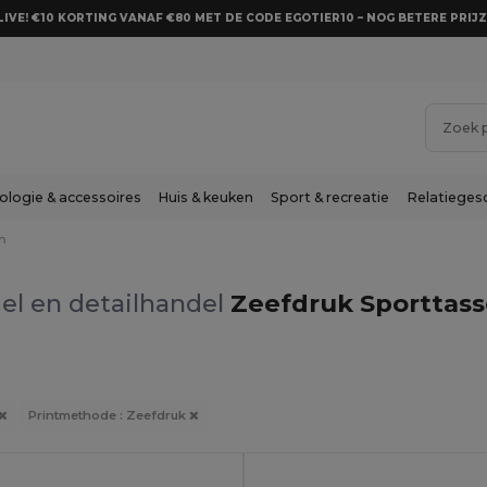
LIVE! €10 KORTING VANAF €80 MET DE CODE EGOTIER10 – NOG BETERE PRIJZ
ologie & accessoires
Huis & keuken
Sport & recreatie
Relatieges
n
el en detailhandel
Zeefdruk Sporttass
Printmethode : Zeefdruk