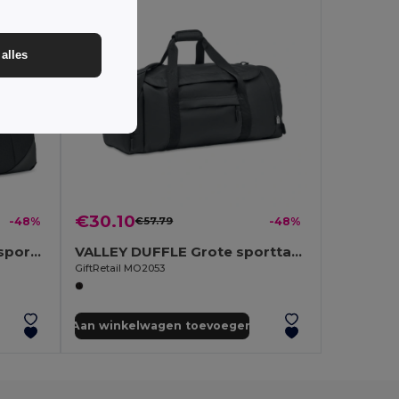
alles
€30.10
-48%
€57.79
-48%
GRENOBLE 300D ripstop sporttas
VALLEY DUFFLE Grote sporttas in 300D RPET
GiftRetail MO2053
Aan winkelwagen toevoegen