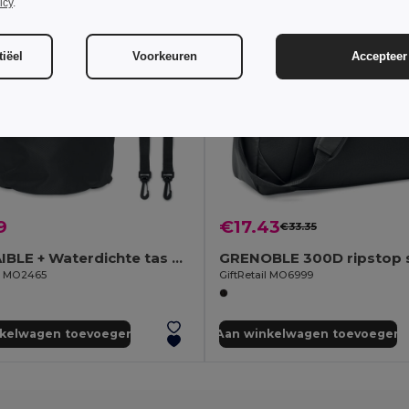
icy
.
iëel
Voorkeuren
Accepteer 
9
€17.43
€33.35
BOLSAIBLE + Waterdichte tas 210T RPET 5L
il MO2465
GiftRetail MO6999
nkelwagen toevoegen
Aan winkelwagen toevoegen