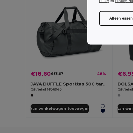
Policy
en
Privacy Pol
Alleen essent
€18.60
€6.9
€35.67
-48%
JAYA DUFFLE Sporttas 50C tarpaulin
GiftRetail MO6940
GiftReta
Aan winkelwagen toevoegen
Aan wi