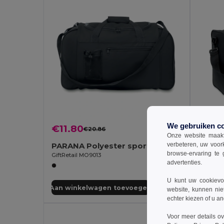
We gebruiken c
€11.80
€11.9
€20.86
-43%
Onze website maakt
verbeteren, uw voor
PARANA Polyester sporttas
TERRA
browse-ervaring te 
GiftRetail MO9013
GiftReta
advertenties.
U kunt uw cookievoo
Aan winkelwagen toevoegen
Aan wi
website, kunnen nie
echter kiezen of u an
Voor meer details o