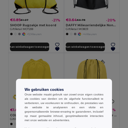
€0.85
€0.64
-21%
-20%
€1.07
€0.79
SHOOP Rugzakje met koord
DAFFY Milieuvriendelijke Nonwoven Trekkoordtas 80gr
GiftRetail MO7208
GiftRetail MO8031
+12 Kleuren
+4 Kleuren
Aan winkelwagen toevoegen
Aan winkelwagen toevoegen
We gebruiken cookies
Onze website maakt gebruik van zowel onze eigen cookies
als cookies van derden om de algehele functionaliteit te
verbeteren, uw voorkeuren te onthouden, de prestaties van
de website te analyseren en een vlotte en
€1.63
€1.07
-4%
-18%
€1.69
€1.31
gepersonaliseerde browse-ervaring te garanderen, inclusief
COLORED Katoenen rugzak
SHOOPPET Milieuvriendelijke RPET Rugzak met Trekkoord
op maat gemaakte inhoud, geoptimaliseerde interacties
GiftRetail MO8484
GiftRetail MO9440
met onze website en advertenties.
+8 Kleuren
+8 Kleuren