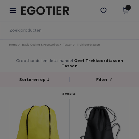
×
Egotier-app
Download app
Betere prijzen in de app!
Home
Basic Kleding & Accessoires
Tassen
Trekkoordtassen
Groothandel en detailhandel
Geel Trekkoordtassen
Tassen
Sorteren op
Filter
✓
5 results.