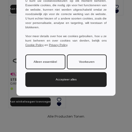
U kunt uw cookievoorkeuren op elk moment beheren.
Essentiële cookies, die nodig zijn voor het functioneren van
Aan winkelwagen toevoegen
Aan winkelwagen toevoegen
de website, kunnen niet worden uitgeschakeld omdat ze
noodzakelijk zijn voor de correcte werking van de website.
U kunt echter kiezen of u andere soorten cookies, zoals die
voor personalisatie, analyse en targeting, wilt toestaan of
blokkeren.
Voor meer details over hoe we cookies gebruiken, hoe u ze
kunt beheren en over cookies van derden, bekijk ons
Cookie Policy
en
Privacy Policy
.
Alleen essentiëel
Voorkeuren
€1.30
-30%
€1.86
STRIPE Rugzak met koord
Accepteer alles
GiftRetail MO8868
Aan winkelwagen toevoegen
Alle Producten Tonen.