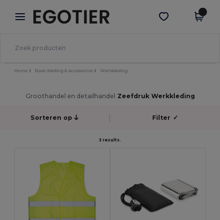
×
Egotier-app
Download app
Betere prijzen in de app!
Home
Basic Kleding & Accessoires
Werkkleding
Groothandel en detailhandel
Zeefdruk Werkkleding
Sorteren op
Filter
✓
3 results.