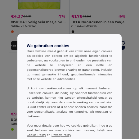
€4.37
€1.78
-7%
-9%
€4.71
€1.96
VISICOAT Veiligheidshesje polyester
HELP Nooddeken in een zakje
GiftRetail MO2243
GiftRetail MO6726
We gebruiken cookies
Aan winkelwagen toevoegen
Aan winkelwagen toevoegen
Onze website maakt gebruik van zowel onze eigen cookies
als cookies van derden om de algehele functionaliteit te
verbeteren, uw voorkeuren te onthouden, de prestaties van
de website te analyseren en een vlotte en
gepersonaliseerde browse-ervaring te garanderen, inclusief
op maat gemaakte inhoud, geoptimaliseerde interacties
met onze website en advertenties.
U kunt uw cookievoorkeuren op elk moment beheren.
Essentiële cookies, die nodig zijn voor het functioneren van
de website, kunnen niet worden uitgeschakeld omdat ze
noodzakelijk zijn voor de correcte werking van de website.
U kunt echter kiezen of u andere soorten cookies, zoals die
voor personalisatie, analyse en targeting, wilt toestaan of
€9.80
-35%
€15.00
blokkeren.
ROUNDVISIBLE Reflecterende riem met LED
GiftRetail MO2100
Voor meer details over hoe we cookies gebruiken, hoe u ze
kunt beheren en over cookies van derden, bekijk ons
Cookie Policy
en
Privacy Policy
.